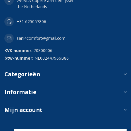
2903LA Capelle aan den Ijssel
the Netherlands
+31 625057806
sani4comfort@gmail.com
KVK nummer:
70800006
btw-nummer:
NL002447966B86
Categorieën
Informatie
Mijn account