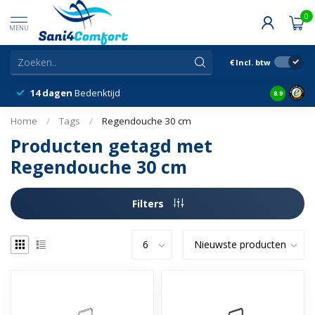
0
MENU
€
Incl. btw
14 dagen
Bedenktijd
Snelle &
8.9
Home
/
Tags
/
Regendouche 30 cm
Producten getagd met
Regendouche 30 cm
Filters