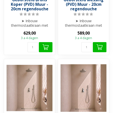
Koper (PVD) Muur -
(PVD) Muur - 20cm
20cm regendouche
regendouche
➤ Inbouw
➤ Inbouw
thermostaatkraan met
thermostaatkraan met
Regendouche 20cm
Regendouche 20cm
629,00
589,00
➤ PVD-Gecoat
➤ PVD-Gecoat
3 a 4 dagen
3 a 4 dagen
➤ Compleet met all...
➤ Compleet met all...