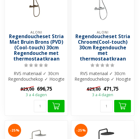
ALONI
ALONI
Regendoucheset Stria
Regendoucheset Stria
Mat Bruin Brons (PVD)
Chroom(Cool-touch)
(Cool-touch) 30cm
30cm Regendouche
Regendouche met
met
thermostaatkraan
thermostaatkraan
RVS materiaal ✓ 30cm
RVS materiaal ✓ 30cm
Regendouchekop ✓ Hoogte
Regendouchekop ✓ Hoogte
verstelbaar 844–1194 mm
verstelbaar 844–1194 mm
696,75
471,75
929,00
629,00
✓ 15 HoH ...
✓ 15 HoH ...
3 a 4 dagen
3 a 4 dagen
-25%
-25%