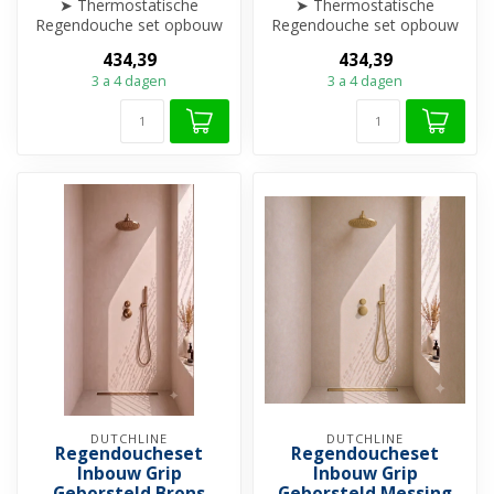
➤ Thermostatische
➤ Thermostatische
Regendouche set opbouw
Regendouche set opbouw
➤ 25cm hoofddouche
➤ 25cm hoofddouche
434,39
434,39
➤ Hoogte verstelba...
➤ Hoogte verstelba...
3 a 4 dagen
3 a 4 dagen
DUTCHLINE
DUTCHLINE
Regendoucheset
Regendoucheset
Inbouw Grip
Inbouw Grip
Geborsteld Brons
Geborsteld Messing