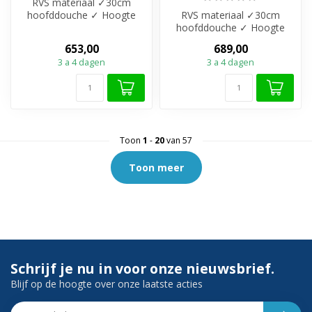
RVS materiaal ✓30cm
hoofddouche ✓ Hoogte
RVS materiaal ✓30cm
verstelbaar 803 cm tot
hoofddouche ✓ Hoogte
1123 mm ✓ 15 H...
verstelbaar 803 cm tot
653,00
689,00
1123 mm ✓ 15 H...
3 a 4 dagen
3 a 4 dagen
Toon
1
-
20
van 57
Toon meer
Schrijf je nu in voor onze nieuwsbrief.
Blijf op de hoogte over onze laatste acties