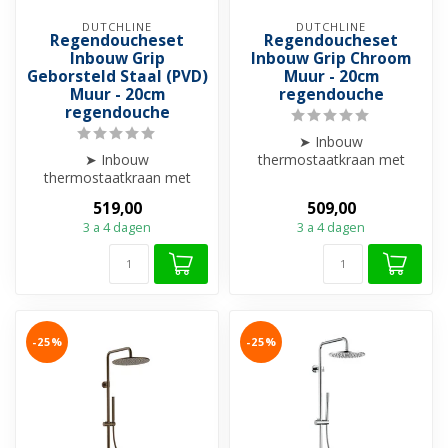
DUTCHLINE
DUTCHLINE
Regendoucheset
Regendoucheset
Inbouw Grip
Inbouw Grip Chroom
Geborsteld Staal (PVD)
Muur - 20cm
Muur - 20cm
regendouche
regendouche
➤ Inbouw
➤ Inbouw
thermostaatkraan met
thermostaatkraan met
Regendouche 20cm
Regendouche 20cm
Chroom
519,00
509,00
➤ PVD-Gecoat
➤ Compleet met alle
3 a 4 dagen
3 a 4 dagen
➤ Compleet met all...
toebe...
-25%
-25%