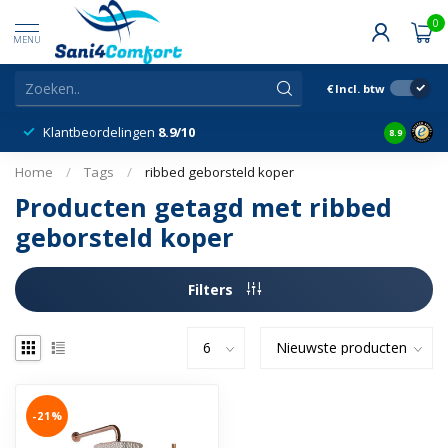
0
MENU
€
Incl. btw
Klantbeordelingen
8.9/10
8.9
Home
/
Tags
/
ribbed geborsteld koper
Producten getagd met ribbed
geborsteld koper
Filters
-21%