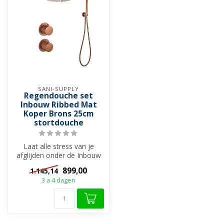
SANI-SUPPLY
Regendouche set
Inbouw Ribbed Mat
Koper Brons 25cm
stortdouche
Laat alle stress van je
afglijden onder de Inbouw
regendouche set Ribbed
899,00
1.145,14
met 25c...
3 a 4 dagen