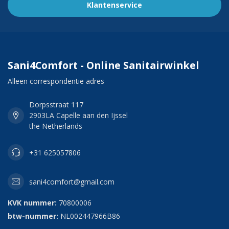
Klantenservice
Sani4Comfort - Online Sanitairwinkel
Alleen correspondentie adres
Dorpsstraat 117
2903LA Capelle aan den Ijssel
the Netherlands
+31 625057806
sani4comfort@gmail.com
KVK nummer:
70800006
btw-nummer:
NL002447966B86