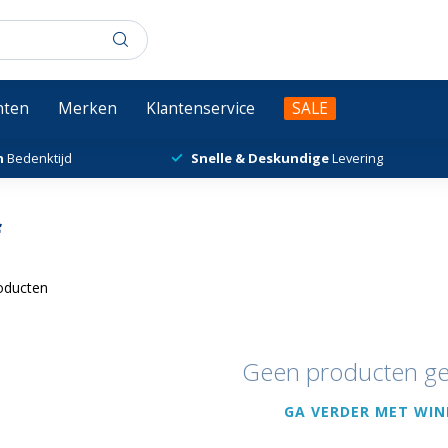
chten
Merken
Klantenservice
SALE
n
Bedenktijd
Snelle & Deskundige
Levering
f
oducten
Geen producten g
GA VERDER MET WIN