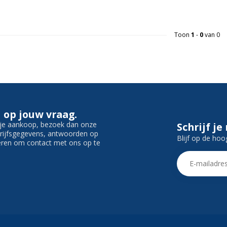
Toon
1
-
0
van 0
 op jouw vraag.
f je aankoop, bezoek dan onze
Schrijf je
edrijfsgegevens, antwoorden op
Blijf op de hoo
ieren om contact met ons op te