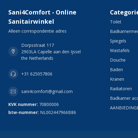
Sani4Comfort - Online
Categori
Sanitairwinkel
Toilet
Alleen correspondentie adres
Badkamermeu
Spiegels
Dorpsstraat 117
Wastafels
2903LA Capelle aan den Ijssel
the Netherlands
Douche
Baden
+31 625057806
Kranen
Radiatoren
sani4comfort@gmail.com
Badkamer acc
KVK nummer:
70800006
AANBIEDING
btw-nummer:
NL002447966B86