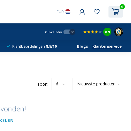
0
EUR
8.9
€
Incl. btw
Klantbeordelingen
8.9/10
Blogs
Klantenservice
Toon:
evonden!
KELEN