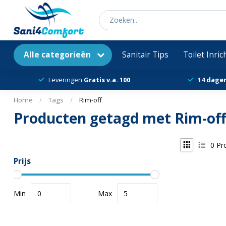
Alle categorieën
Sanitair Tips
Toilet Inri
Leveringen
Gratis v.a. 100
14 dage
Home
/
Tags
/
Rim-off
Producten getagd met Rim-of
0
Pr
Prijs
Min
Max