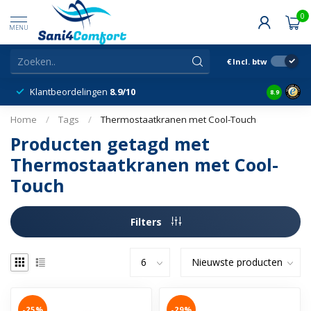
0
MENU
€
Incl. btw
Klantbeordelingen
8.9/10
8.9
Home
/
Tags
/
Thermostaatkranen met Cool-Touch
Producten getagd met
Thermostaatkranen met Cool-
Touch
Filters
-25%
-29%