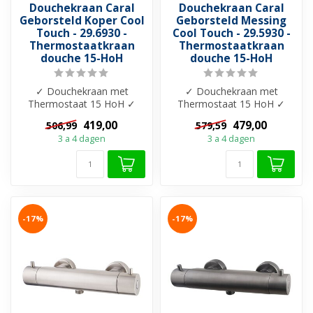
Douchekraan Caral
Douchekraan Caral
Geborsteld Koper Cool
Geborsteld Messing
Touch - 29.6930 -
Cool Touch - 29.5930 -
Thermostaatkraan
Thermostaatkraan
douche 15-HoH
douche 15-HoH
✓ Douchekraan met
✓ Douchekraan met
Thermostaat 15 HoH ✓
Thermostaat 15 HoH ✓
Cool-touch ✓ Beschikbaar
Cool-touch ✓ Beschikbaar
419,00
479,00
506,99
579,59
in 7 kleuren ✓ M...
in 7 kleuren ✓ M...
3 a 4 dagen
3 a 4 dagen
-17%
-17%