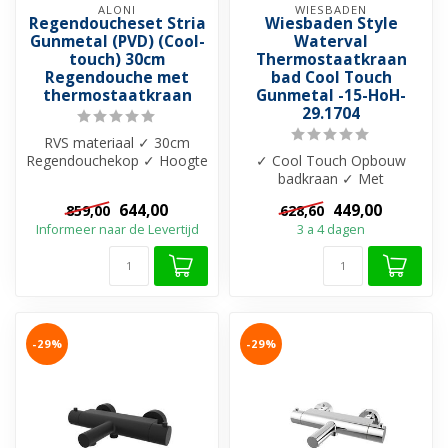
ALONI
WIESBADEN
Regendoucheset Stria
Wiesbaden Style
Gunmetal (PVD) (Cool-
Waterval
touch) 30cm
Thermostaatkraan
Regendouche met
bad Cool Touch
thermostaatkraan
Gunmetal -15-HoH-
29.1704
RVS materiaal ✓ 30cm
Regendouchekop ✓ Hoogte
✓ Cool Touch Opbouw
verstelbaar 844–1194 mm
badkraan ✓ Met
✓ 15 HoH ...
thermostaatfunctie ✓
644,00
449,00
859,00
628,60
Blokkering op 38-graden ...
Informeer naar de Levertijd
3 a 4 dagen
-29%
-29%