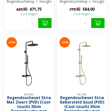
Regendouchekop ✓ Hoogte
Regendouchekop ✓ Hoogte
verstelbaar 844–1194 mm
verstelbaar 844–1194 mm
471,75
584,00
629,00
779,00
✓ 15 HoH ...
✓ 15 HoH ...
3 a 4 dagen
3 a 4 dagen
-25%
-25%
ALONI
ALONI
Regendoucheset Stria
Regendoucheset Stria
Mat Zwart (PVD) (Cool-
Geborsteld Goud (PVD)
touch) 30cm
(Cool-touch) 30cm