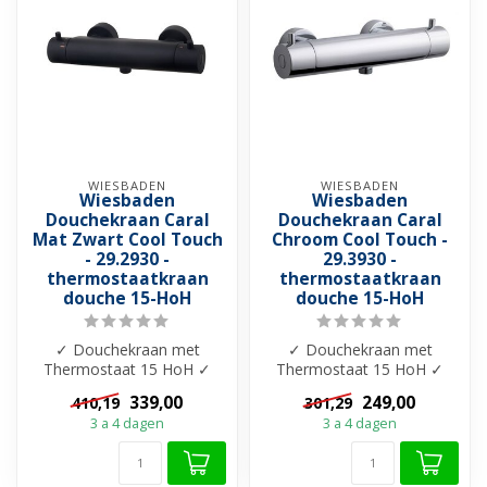
WIESBADEN
WIESBADEN
Wiesbaden
Wiesbaden
Douchekraan Caral
Douchekraan Caral
Mat Zwart Cool Touch
Chroom Cool Touch -
- 29.2930 -
29.3930 -
thermostaatkraan
thermostaatkraan
douche 15-HoH
douche 15-HoH
✓ Douchekraan met
✓ Douchekraan met
Thermostaat 15 HoH ✓
Thermostaat 15 HoH ✓
Cool-touch ✓ Beschikbaar
Cool-touch ✓ Beschikbaar
339,00
249,00
410,19
301,29
in 7 kleuren ✓ M...
in 7 kleuren ✓ M...
3 a 4 dagen
3 a 4 dagen