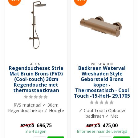
ALONI
WIESBADEN
Regendoucheset Stria
Badkraan Waterval
Mat Bruin Brons (PVD)
Wiesbaden Style
(Cool-touch) 30cm
Geborsteld Brons
Regendouche met
koper -
thermostaatkraan
Thermostatisch - Cool
Touch -15-HoH- 29.1705
RVS materiaal ✓ 30cm
Regendouchekop ✓ Hoogte
✓ Cool Touch Opbouw
verstelbaar 844–1194 mm
badkraan ✓ Met
✓ 15 HoH ...
thermostaatfunctie ✓
696,75
475,00
929,00
665,00
Blokkering op 38-graden ...
3 a 4 dagen
Informeer naar de Levertijd