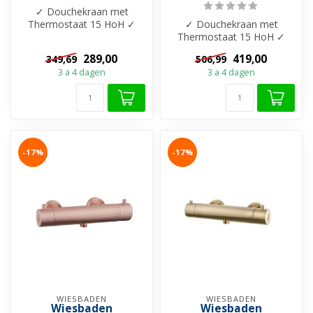
✓ Douchekraan met
Thermostaat 15 HoH ✓
✓ Douchekraan met
Cool-touch ✓ Beschikbaar
Thermostaat 15 HoH ✓
in 7 kleuren ✓ M...
Cool-touch ✓ Beschikbaar
289,00
419,00
349,69
506,99
in 7 kleuren ✓ M...
3 a 4 dagen
3 a 4 dagen
-17%
-17%
WIESBADEN
WIESBADEN
Wiesbaden
Wiesbaden