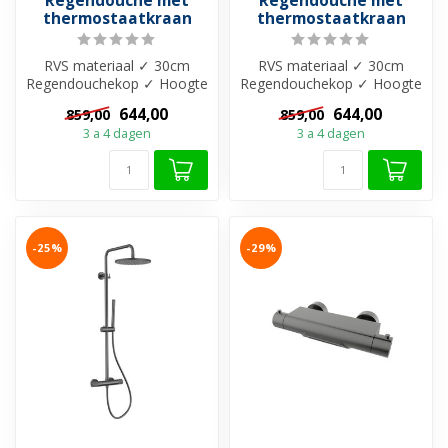
Regendouche met
Regendouche met
thermostaatkraan
thermostaatkraan
RVS materiaal ✓ 30cm
RVS materiaal ✓ 30cm
Regendouchekop ✓ Hoogte
Regendouchekop ✓ Hoogte
verstelbaar 844–1194 mm
verstelbaar 844–1194 mm
644,00
644,00
859,00
859,00
✓ 15 HoH ...
✓ 15 HoH ...
3 a 4 dagen
3 a 4 dagen
-25%
-29%