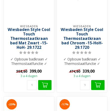
WIESBADEN
WIESBADEN
Wiesbaden Style Cool
Wiesbaden Style Cool
Touch
Touch
Thermostaatkraan
Thermostaatkraan
bad Mat Zwart -15-
bad Chroom -15-HoH-
HoH- 29.1722
29.1720
✓ Opbouw badkraan ✓
✓ Opbouw badkraan ✓
Thermostaatfunctie ✓
Thermostaatfunctie ✓
Blokkering op 38-graden ✓
Blokkering op 38-graden ✓
399,00
339,00
558,60
474,60
Cool Touch ✓ ...
Cool Touch ✓ ...
3 a 4 dagen
3 a 4 dagen
-29%
-17%