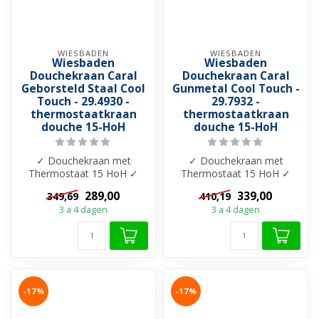
WIESBADEN
WIESBADEN
Wiesbaden
Wiesbaden
Douchekraan Caral
Douchekraan Caral
Geborsteld Staal Cool
Gunmetal Cool Touch -
Touch - 29.4930 -
29.7932 -
thermostaatkraan
thermostaatkraan
douche 15-HoH
douche 15-HoH
✓ Douchekraan met
✓ Douchekraan met
Thermostaat 15 HoH ✓
Thermostaat 15 HoH ✓
Cool-touch ✓ Beschikbaar
Cool-touch ✓ Beschikbaar
289,00
339,00
349,69
410,19
in 7 kleuren ✓ M...
in 7 kleuren ✓ M...
3 a 4 dagen
3 a 4 dagen
-17%
-17%