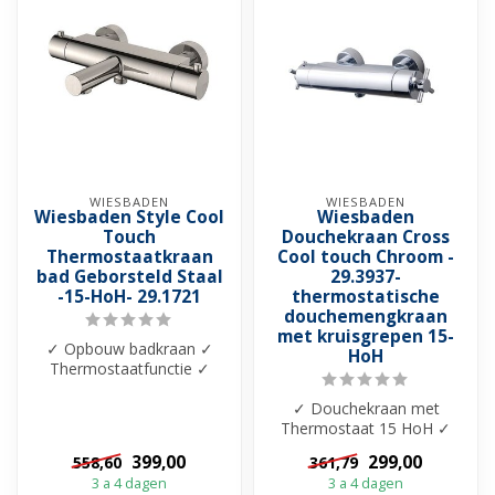
WIESBADEN
WIESBADEN
Wiesbaden Style Cool
Wiesbaden
Touch
Douchekraan Cross
Thermostaatkraan
Cool touch Chroom -
bad Geborsteld Staal
29.3937-
-15-HoH- 29.1721
thermostatische
douchemengkraan
met kruisgrepen 15-
✓ Opbouw badkraan ✓
HoH
Thermostaatfunctie ✓
Blokkering op 38-graden ✓
Cool Touch ✓ ...
✓ Douchekraan met
Thermostaat 15 HoH ✓
Kruisgrepen ✓ Beschikbaar
399,00
299,00
558,60
361,79
in 2 kleuren ✓ ...
3 a 4 dagen
3 a 4 dagen