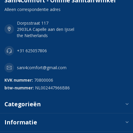
Sani4Comfort - Online Sanitairwinkel
Alleen correspondentie adres
Dorpsstraat 117
2903LA Capelle aan den Ijssel
the Netherlands
+31 625057806
sani4comfort@gmail.com
KVK nummer:
70800006
btw-nummer:
NL002447966B86
Categorieën
Informatie