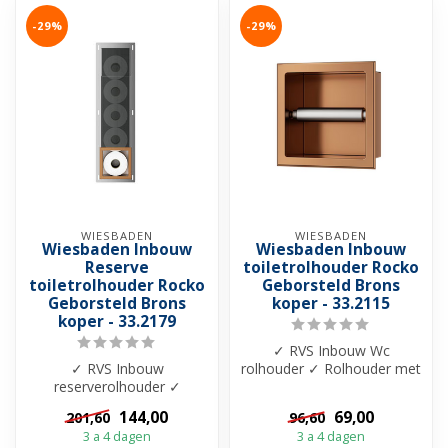
-29%
-29%
WIESBADEN
WIESBADEN
Wiesbaden Inbouw
Wiesbaden Inbouw
Reserve
toiletrolhouder Rocko
toiletrolhouder Rocko
Geborsteld Brons
Geborsteld Brons
koper - 33.2115
koper - 33.2179
✓ RVS Inbouw Wc
✓ RVS Inbouw
rolhouder ✓ Rolhouder met
reserverolhouder ✓
veer ✓ Verkrijgbaar in 6
74x20x14cm ✓ Inzetstuk
kleuren
144,00
69,00
201,60
96,60
Geborsteld Brons koper ✓
3 a 4 dagen
3 a 4 dagen
...