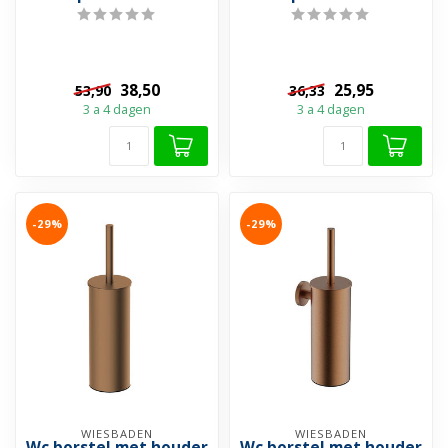
38,50
25,95
53,90
36,33
3 a 4 dagen
3 a 4 dagen
-29%
-29%
WIESBADEN
WIESBADEN
Wc borstel met houder
Wc borstel met houder