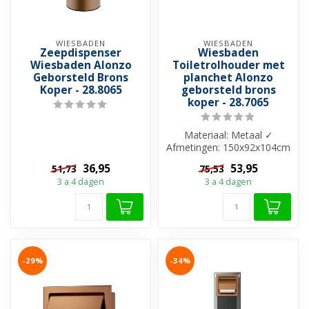
WIESBADEN
WIESBADEN
Zeepdispenser
Wiesbaden
Wiesbaden Alonzo
Toiletrolhouder met
Geborsteld Brons
planchet Alonzo
Koper - 28.8065
geborsteld brons
koper - 28.7065
Materiaal: Metaal ✓
Afmetingen: 150x92x104cm
✓ Inclusief plankje voor
36,95
53,95
51,73
75,53
telefoon ✓...
3 a 4 dagen
3 a 4 dagen
-29%
-34%