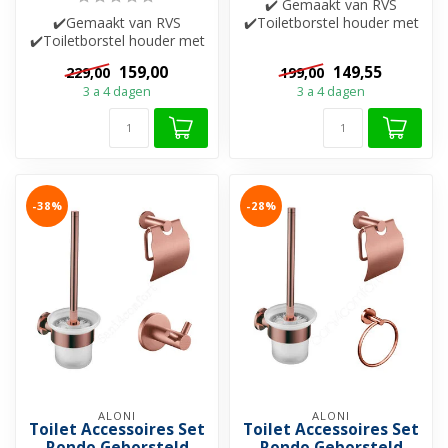
✔️ Gemaakt van RVS
✔️Gemaakt van RVS
✔️Toiletborstel houder met
✔️Toiletborstel houder met
glazen bak ✔️
glazen bak
Handdoekhaak ✔️Toile...
159,00
149,55
229,00
199,00
✔️Handdoekhaak✔️Toiletro...
3 a 4 dagen
3 a 4 dagen
-38%
-28%
ALONI
ALONI
Toilet Accessoires Set
Toilet Accessoires Set
Rondo Geborsteld
Rondo Geborsteld