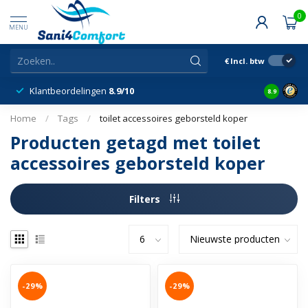
0
MENU
€
Incl. btw
Klantbeordelingen
8.9/10
8.9
Home
/
Tags
/
toilet accessoires geborsteld koper
Producten getagd met toilet
accessoires geborsteld koper
Filters
-29%
-29%