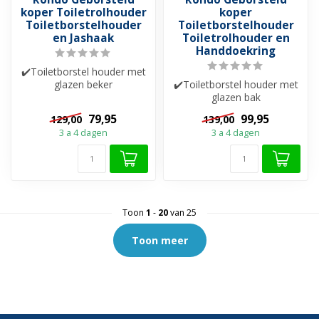
koper Toiletrolhouder
koper
Toiletborstelhouder
Toiletborstelhouder
en Jashaak
Toiletrolhouder en
Handdoekring
✔️Toiletborstel houder met
glazen beker
✔️Toiletborstel houder met
✔️Toiletrolhouder
glazen bak
✔️Handdoekhaak
✔️ Handdoekring
79,95
99,95
129,00
139,00
✔️Toiletrol houder
3 a 4 dagen
3 a 4 dagen
Toon
1
-
20
van 25
Toon meer