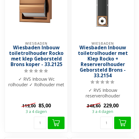
WIESBADEN
WIESBADEN
Wiesbaden Inbouw
Wiesbaden Inbouw
toiletrolhouder Rocko
toiletrolhouder met
met klep Geborsteld
Klep Rocko +
Brons koper - 33.2125
Reserverolhouder
Geborsteld Brons -
33.2154
✓ RVS Inbouw Wc
rolhouder ✓ Rolhouder met
veer ✓ Verkrijgbaar in 6
✓ RVS Inbouw
kleuren
reserverolhouder
✓Toiletrolhouder
85,00
229,00
119,00
348,60
Geborsteld Brons koper
3 a 4 dagen
3 a 4 dagen
met klep ✓...