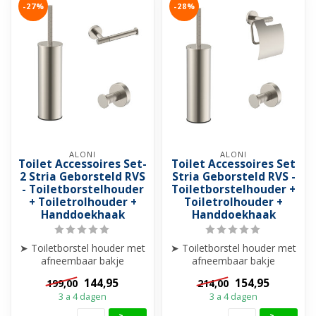
-27%
-28%
ALONI
ALONI
Toilet Accessoires Set-
Toilet Accessoires Set
2 Stria Geborsteld RVS
Stria Geborsteld RVS -
- Toiletborstelhouder
Toiletborstelhouder +
+ Toiletrolhouder +
Toiletrolhouder +
Handdoekhaak
Handdoekhaak
➤ Toiletborstel houder met
➤ Toiletborstel houder met
afneembaar bakje
afneembaar bakje
Staand/Hangend
Staand/Hangend
144,95
154,95
199,00
214,00
➤ Handdoekhaakje
➤ Handdoekhaakje
3 a 4 dagen
3 a 4 dagen
➤...
➤...