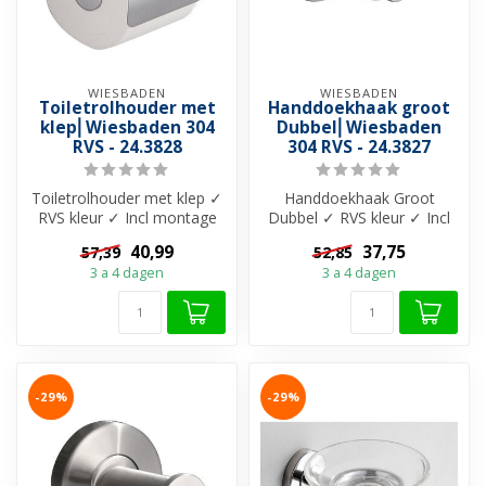
WIESBADEN
WIESBADEN
Toiletrolhouder met
Handdoekhaak groot
klep⎢Wiesbaden 304
Dubbel⎢Wiesbaden
RVS - 24.3828
304 RVS - 24.3827
Toiletrolhouder met klep ✓
Handdoekhaak Groot
RVS kleur ✓ Incl montage
Dubbel ✓ RVS kleur ✓ Incl
materiaal ✓ Materiaal 304-
montage materiaal ✓
40,99
37,75
57,39
52,85
ro...
Materiaal 304-r...
3 a 4 dagen
3 a 4 dagen
-29%
-29%