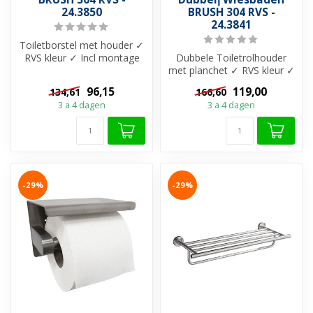
24.3850
BRUSH 304 RVS -
24.3841
Toiletborstel met houder ✓
RVS kleur ✓ Incl montage
Dubbele Toiletrolhouder
materiaal ✓ Materiaal 304-
met planchet ✓ RVS kleur ✓
ro...
Incl montage materiaal ✓
96,15
119,00
134,61
166,60
Mate...
3 a 4 dagen
3 a 4 dagen
-29%
-29%