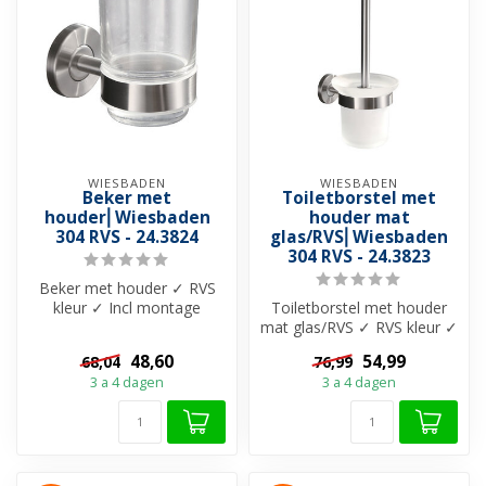
WIESBADEN
WIESBADEN
Beker met
Toiletborstel met
houder⎢Wiesbaden
houder mat
304 RVS - 24.3824
glas/RVS⎢Wiesbaden
304 RVS - 24.3823
Beker met houder ✓ RVS
kleur ✓ Incl montage
Toiletborstel met houder
materiaal ✓ Materiaal 304-
mat glas/RVS ✓ RVS kleur ✓
roestvrijs...
Incl montage materiaal ✓
48,60
54,99
68,04
76,99
Mat...
3 a 4 dagen
3 a 4 dagen