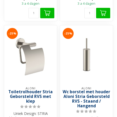
3 a 4 dagen
3 a 4 dagen
-25%
-25%
ALONI
ALONI
Toiletrolhouder Stria
Wc borstel met houder
Geborsteld RVS met
Aloni Stria Geborsteld
klep
RVS - Staand /
Hangend
Uniek Design: STRIA