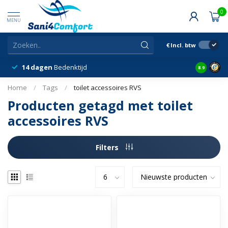
0
MENU
€
Incl. btw
14 dagen
Bedenktijd
Snelle &
8.9
Home
/
Tags
/
toilet accessoires RVS
Producten getagd met toilet
accessoires RVS
Filters