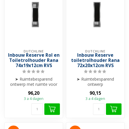
DUTCHLINE
DUTCHLINE
Inbouw Reserve Rol en
Inbouw Reserve
Toiletrolhouder Rana
toiletrolhouder Rana
74x19x12cm RVS
72x20x12cm RVS
➤ Ruimtebesparend
➤ Ruimtebesparend
ontwerp met ruimte voor
ontwerp
Wc-rol en de
➤ Hygiënisch: rollen blijven
96,20
90,15
reserverolhouder
droog en schoon
3 a 4 dagen
3 a 4 dagen
➤ Hygië...
➤ Verbe...