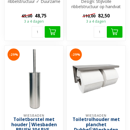
ribbelstructuur ✓ Duurzame
Design: Stijlvolle
Luxe: Gemaakt van
ribbelstructuur op handvat
duurzaam RVS ✓...
✓ Flexibiliteit: Geschikt als
48,75
82,50
65,00
110,00
wc b...
3 a 4 dagen
3 a 4 dagen
-29%
-29%
WIESBADEN
WIESBADEN
Toiletborstel met
Toiletrolhouder met
houder ⎢Wiesbaden
planchet
BRUSH 304 RVS -
Dubbel⎢Wiesbaden