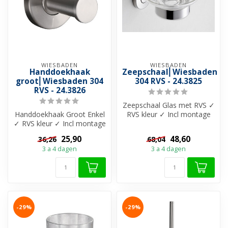
WIESBADEN
WIESBADEN
Handdoekhaak
Zeepschaal⎢Wiesbaden
groot⎢Wiesbaden 304
304 RVS - 24.3825
RVS - 24.3826
Zeepschaal Glas met RVS ✓
Handdoekhaak Groot Enkel
RVS kleur ✓ Incl montage
✓ RVS kleur ✓ Incl montage
materiaal ✓ Materiaal 304-
materiaal ✓ Materiaal 304-
roe...
25,90
48,60
36,26
68,04
ro...
3 a 4 dagen
3 a 4 dagen
-29%
-29%