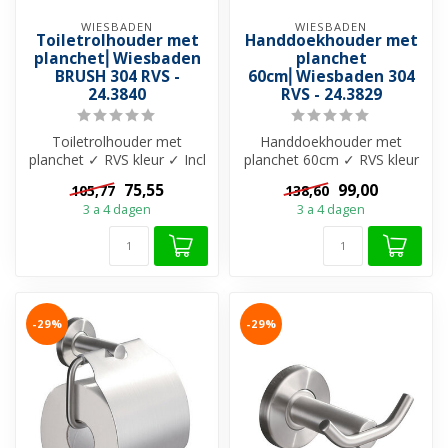
WIESBADEN
WIESBADEN
Toiletrolhouder met
Handdoekhouder met
planchet⎢Wiesbaden
planchet
BRUSH 304 RVS -
60cm⎢Wiesbaden 304
24.3840
RVS - 24.3829
Toiletrolhouder met
Handdoekhouder met
planchet ✓ RVS kleur ✓ Incl
planchet 60cm ✓ RVS kleur
montage materiaal ✓
✓ Incl montage materiaal ✓
75,55
99,00
105,77
138,60
Materiaal 30...
Materiaa...
3 a 4 dagen
3 a 4 dagen
-29%
-29%