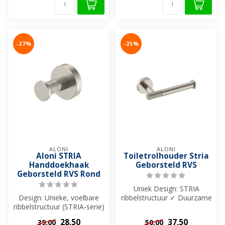
-27%
-25%
ALONI
ALONI
Aloni STRIA
Toiletrolhouder Stria
Handdoekhaak
Geborsteld RVS
Geborsteld RVS Rond
Uniek Design: STRIA
Design: Unieke, voelbare
ribbelstructuur ✓ Duurzame
ribbelstructuur (STRIA-serie)
Luxe: Gemaakt van
- Kwaliteit: Gemaakt van ...
duurzaam RVS ✓...
28,50
37,50
39,00
50,00