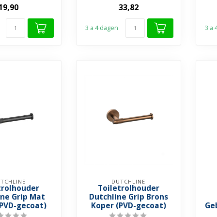
duurzaam RVS ✓ F...
19,90
33,82
3 a 4 dagen
3 a
TCHLINE
DUTCHLINE
trolhouder
Toiletrolhouder
ine Grip Mat
Dutchline Grip Brons
(PVD-gecoat)
Koper (PVD-gecoat)
Ge