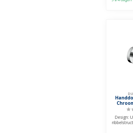
DU
Handdo
Chroom
Design: U
ribbelstruc
Installati