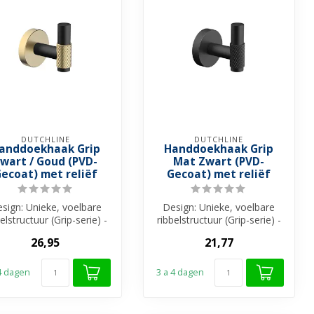
DUTCHLINE
DUTCHLINE
anddoekhaak Grip
Handdoekhaak Grip
wart / Goud (PVD-
Mat Zwart (PVD-
ecoat) met reliëf
Gecoat) met reliëf
sign: Unieke, voelbare
Design: Unieke, voelbare
elstructuur (Grip-serie) -
ribbelstructuur (Grip-serie) -
stallatie: Eenvoudige ...
Installatie: Eenvoudige ...
26,95
21,77
 4 dagen
3 a 4 dagen