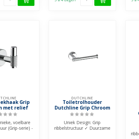
TCHLINE
DUTCHLINE
ekhaak Grip
Toiletrolhouder
 met relief
Dutchline Grip Chroom
nieke, voelbare
Uniek Design: Grip
tuur (Grip-serie) -
ribbelstructuur ✓ Duurzame
e: Eenvoudige ...
Luxe: Gemaakt van
rib