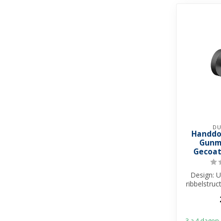
DU
Handdo
Gunm
Gecoat
Design: U
ribbelstruc
Installati
3 a 4 dagen