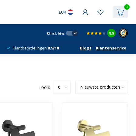
0
EUR
8.9
€
Incl. btw
Klantbeordelingen
8.9/10
Blogs
Klantenservice
Toon: