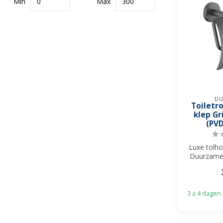
Min
Max
DU
Toiletr
klep G
(PV
Luxe tolh
Duurzame
van duu
PVD
3 a 4 dagen