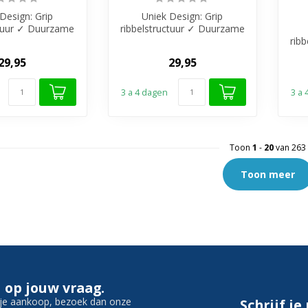
Design: Grip
Uniek Design: Grip
ctuur ✓ Duurzame
ribbelstructuur ✓ Duurzame
Gemaakt van
Luxe: Gemaakt van
rib
am RVS met...
duurzaam RVS met...
29,95
29,95
3 a 4 dagen
3 a
Toon
1
-
20
van 263
Toon meer
 op jouw vraag.
f je aankoop, bezoek dan onze
Schrijf je