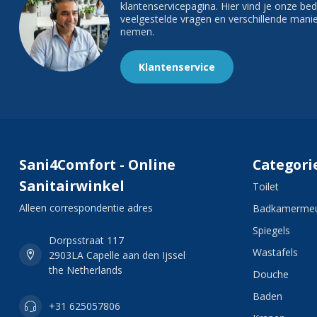
klantenservicepagina. Hier vind je onze b
veelgestelde vragen en verschillende man
nemen.
Klantenservice
Sani4Comfort - Online
Categori
Sanitairwinkel
Toilet
Alleen correspondentie adres
Badkamermeu
Spiegels
Dorpsstraat 117
Wastafels
2903LA Capelle aan den Ijssel
the Netherlands
Douche
Baden
+31 625057806