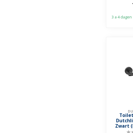
3 a 4 dagen
DU
Toile
Dutchl
Zwart 