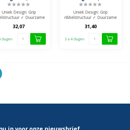
Uniek Design: Grip
Uniek Design: Grip
belstructuur ✓ Duurzame
ribbelstructuur ✓ Duurzame
Luxe: Gemaakt van
Luxe: Gemaakt van
32,07
31,40
duurzaam RVS met...
duurzaam RVS met...
 4 dagen
3 a 4 dagen
 nu in voor onze nieuwsbrief.