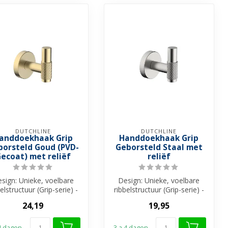
DUTCHLINE
DUTCHLINE
anddoekhaak Grip
Handdoekhaak Grip
borsteld Goud (PVD-
Geborsteld Staal met
ecoat) met reliëf
reliëf
sign: Unieke, voelbare
Design: Unieke, voelbare
elstructuur (Grip-serie) -
ribbelstructuur (Grip-serie) -
stallatie: Eenvoudige ...
Installatie: Eenvoudige ...
24,19
19,95
 4 dagen
3 a 4 dagen