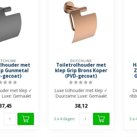
TCHLINE
DUTCHLINE
olhouder met
Toiletrolhouder met
H
rip Gunmetal
klep Grip Brons Koper
Z
D-gecoat)
(PVD-gecoat)
G
ouder met klep ✓
Luxe tolhouder met klep ✓
De
 Luxe: Gemaakt
Duurzame Luxe: Gemaakt
ribb
rzaam RVS met
van duurzaam RVS met
In
37,45
38,12
-coatin...
PVD-coatin...
3 a 4 dagen
3 a