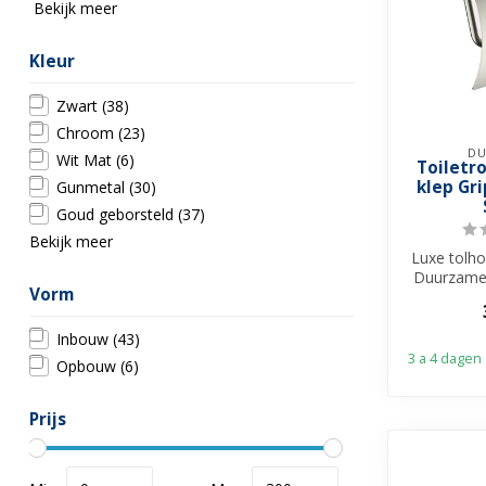
Bekijk meer
Kleur
Zwart
(38)
Chroom
(23)
DU
Wit Mat
(6)
Toiletr
klep Gr
Gunmetal
(30)
Goud geborsteld
(37)
Bekijk meer
Luxe tolh
Duurzame
Vorm
van du
Func
Inbouw
(43)
3 a 4 dagen
Opbouw
(6)
Prijs