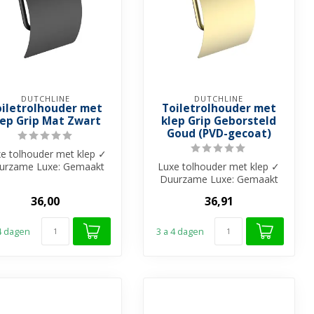
DUTCHLINE
DUTCHLINE
oiletrolhouder met
Toiletrolhouder met
lep Grip Mat Zwart
klep Grip Geborsteld
Goud (PVD-gecoat)
e tolhouder met klep ✓
urzame Luxe: Gemaakt
Luxe tolhouder met klep ✓
van duurzaam RVS ✓
Duurzame Luxe: Gemaakt
Functioneel ...
van duurzaam RVS met
36,00
36,91
PVD-coatin...
 4 dagen
3 a 4 dagen