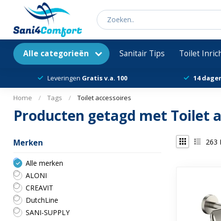
Alle categorieën
Sanitair Tips
Toilet Inri
Leveringen
Gratis v.a. 100
14 dage
Home
/
Tags
/
Toilet accessoires
Producten getagd met Toilet a
263
Merken
Alle merken
ALONI
CREAVIT
DutchLine
SANI-SUPPLY