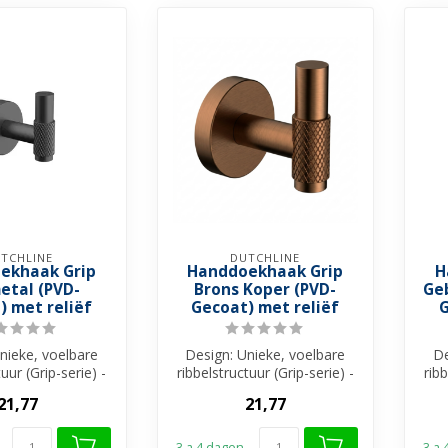
TCHLINE
DUTCHLINE
ekhaak Grip
Handdoekhaak Grip
H
etal (PVD-
Brons Koper (PVD-
Ge
) met reliëf
Gecoat) met reliëf
G
nieke, voelbare
Design: Unieke, voelbare
De
tuur (Grip-serie) -
ribbelstructuur (Grip-serie) -
ribb
e: Eenvoudige ...
Installatie: Eenvoudige ...
In
21,77
21,77
3 a 4 dagen
3 a