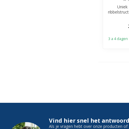
Uniek 
ribbelstru
Luxe: 
duurza
3 a 4 dagen
Vind hier snel het antwoord
Als je vragen hebt over onze producten o