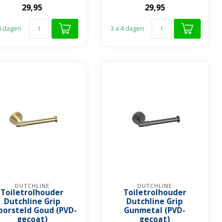
Luxe: Gemaakt van
Luxe: Gemaakt van
29,95
29,95
duurzaam RVS ✓ F...
duurzaam RVS met...
 4 dagen
3 a 4 dagen
DUTCHLINE
DUTCHLINE
Toiletrolhouder
Toiletrolhouder
Dutchline Grip
Dutchline Grip
borsteld Goud (PVD-
Gunmetal (PVD-
gecoat)
gecoat)