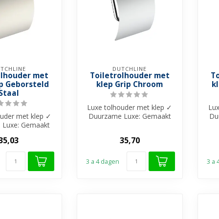
TCHLINE
DUTCHLINE
olhouder met
Toiletrolhouder met
T
ip Geborsteld
klep Grip Chroom
k
Staal
Luxe tolhouder met klep ✓
Lux
ouder met klep ✓
Duurzame Luxe: Gemaakt
Du
 Luxe: Gemaakt
van duurzaam RVS ✓
urzaam RVS ✓
Functioneel ...
35,03
35,70
tioneel ...
3 a 4 dagen
3 a