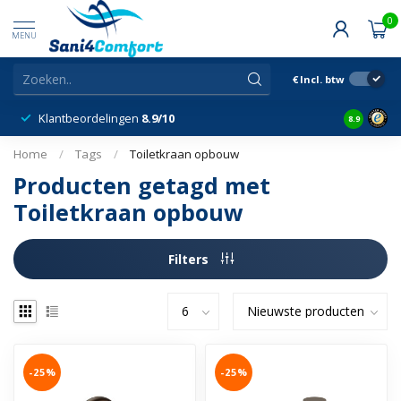
0
MENU
€
Incl. btw
Klantbeordelingen
8.9/10
8.9
Home
/
Tags
/
Toiletkraan opbouw
Producten getagd met
Toiletkraan opbouw
Filters
-25%
-25%