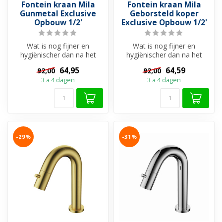
Fontein kraan Mila
Fontein kraan Mila
Gunmetal Exclusive
Geborsteld koper
Opbouw 1/2'
Exclusive Opbouw 1/2'
Wat is nog fijner en
Wat is nog fijner en
hygiënischer dan na het
hygiënischer dan na het
toiletbezoek direct je
toiletbezoek direct je
64,95
64,59
92,00
92,00
handen kan w...
handen kan w...
3 a 4 dagen
3 a 4 dagen
-29%
-31%