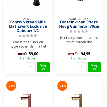
ALONI
SANI-SUPPLY
Fontein kraan Mila
Fonteinkraan Effeze
Mat Zwart Exclusive
Hoog Gunmetal 30cm
Opbouw 1/2'
Bent u op zoek naar een
Wat is nog fijner en
fonteinkraan dat
hygiënischer dan na het
minimalistisch en strak is en
toiletbezoek direct je
bij elke ...
59,00
94,95
80,00
119,55
handen kan w...
3 a 4 dagen
3 a 4 dagen
-21%
-21%