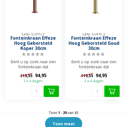
SANI-SUPPLY
SANI-SUPPLY
Fonteinkraan Effeze
Fonteinkraan Effeze
Hoog Geborsteld
Hoog Geborsteld Goud
Koper 30cm
30cm
Bent u op zoek naar een
Bent u op zoek naar een
fonteinkraan dat
fonteinkraan dat
minimalistisch en strak is en
minimalistisch en strak is en
94,95
94,95
119,55
119,55
bij elke ...
bij elke ...
3 a 4 dagen
3 a 4 dagen
Toon
1
-
20
van 43
Toon meer