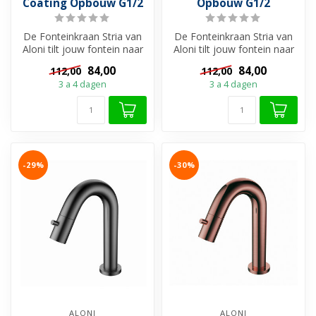
Coating Opbouw G1/2
Opbouw G1/2
De Fonteinkraan Stria van
De Fonteinkraan Stria van
Aloni tilt jouw fontein naar
Aloni tilt jouw fontein naar
een hoger niveau. Met zij...
een hoger niveau. Met zij...
84,00
84,00
112,00
112,00
3 a 4 dagen
3 a 4 dagen
-29%
-30%
ALONI
ALONI