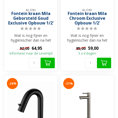
ALONI
ALONI
Fontein kraan Mila
Fontein kraan Mila
Geborsteld Goud
Chroom Exclusive
Exclusive Opbouw 1/2'
Opbouw 1/2'
Wat is nog fijner en
Wat is nog fijner en
hygiënischer dan na het
hygiënischer dan na het
toiletbezoek direct je
toiletbezoek direct je
64,95
59,00
92,00
85,00
handen kan w...
handen kan w...
Informeer naar de Levertijd
3 a 4 dagen
-26%
-21%