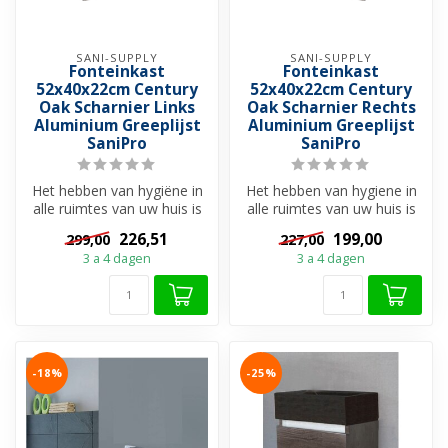
SANI-SUPPLY
SANI-SUPPLY
Fonteinkast
Fonteinkast
52x40x22cm Century
52x40x22cm Century
Oak Scharnier Links
Oak Scharnier Rechts
Aluminium Greeplijst
Aluminium Greeplijst
SaniPro
SaniPro
Het hebben van hygiëne in
Het hebben van hygiene in
alle ruimtes van uw huis is
alle ruimtes van uw huis is
van belang. In het kleins...
van belang. In het kleins...
226,51
199,00
299,00
227,00
3 a 4 dagen
3 a 4 dagen
-18%
-25%