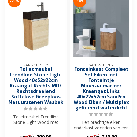
-25%
-18%
SANI-SUPPLY
SANI-SUPPLY
Toiletmeubel
Fonteinkast Compleet
Trendline Stone Light
Set Eiken met
Wood 40x52x22cm
Fonteintje
Kraangat Rechts MDF
Mineraalmarmer
Rechtsdraaiend
Kraangat Links
Softclose Greeploos
40x22x52cm SaniPro
Natuurstenen Wasbak
Wood Eiken / Multiplex
gefineerd waterdicht
Toiletmeubel Trendline
Stone Light Wood met
Een prachtige eiken
hardstenen toiletfontein.
onderkast voorzien van een
Deze prach...
softclose deur. Fonteinkast