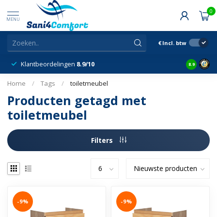
0
MENU
€
Incl. btw
Klantbeordelingen
8.9/10
8.9
Home
/
Tags
/
toiletmeubel
Producten getagd met
toiletmeubel
Filters
-9%
-9%