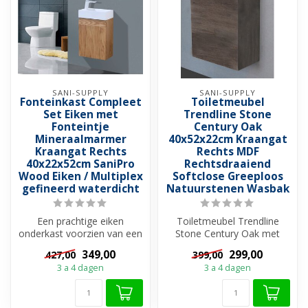
SANI-SUPPLY
SANI-SUPPLY
Fonteinkast Compleet
Toiletmeubel
Set Eiken met
Trendline Stone
Fonteintje
Century Oak
Mineraalmarmer
40x52x22cm Kraangat
Kraangat Rechts
Rechts MDF
40x22x52cm SaniPro
Rechtsdraaiend
Wood Eiken / Multiplex
Softclose Greeploos
gefineerd waterdicht
Natuurstenen Wasbak
Een prachtige eiken
Toiletmeubel Trendline
onderkast voorzien van een
Stone Century Oak met
softclose deur. De
hardstenen toiletfontein.
349,00
299,00
427,00
399,00
onderkast heef...
Deze prac...
3 a 4 dagen
3 a 4 dagen