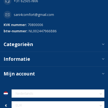
+31 625057806
sani4comfort@gmail.com
KVK nummer:
70800006
btw-nummer:
NL002447966B86
Categorieën
Informatie
Mijn account
€