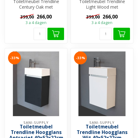
Toiletmeubel Trendline
Toiletmeubel Trendline
Century Oak met
Light Wood met
Mineraalmarmer
Mineraalmarmer
266,00
266,00
399,00
399,00
toiletfontein. Deze pracht...
toiletfontein. Deze prachti...
3 a 4 dagen
3 a 4 dagen
-33%
-33%
SANI-SUPPLY
SANI-SUPPLY
Toiletmeubel
Toiletmeubel
Trendline Hoogglans
Trendline Hoogglans
Antraciet 40x52x22cm
Wit 40x52x22cm