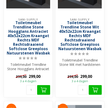
SANI-SUPPLY
SANI-SUPPLY
Toiletmeubel
Toiletmeubel
Trendline Stone
Trendline Stone Wit
Hoogglans Antraciet
40x52x22cm Kraangat
40x52x22cm Kraangat
Rechts MDF
Rechts MDF
Rechtsdraaiend
Rechtsdraaiend
Softclose Greeploos
Softclose Greeploos
Natuurstenen Wasbak
Natuurstenen Wasbak
Toiletmeubel Trendline
Toiletmeubel Trendline
Stone Wit met hardstenen
Stone Hoogglans Antraciet
toiletfontein. Deze
met hardstenen
prachtige fo...
299,00
299,00
399,00
399,00
toiletfontein. D...
3 a 4 dagen
3 a 4 dagen