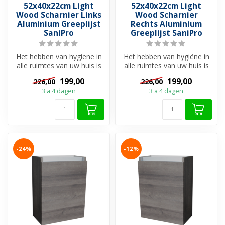
52x40x22cm Light
52x40x22cm Light
Wood Scharnier Links
Wood Scharnier
Aluminium Greeplijst
Rechts Aluminium
SaniPro
Greeplijst SaniPro
Het hebben van hygiene in
Het hebben van hygiëne in
alle ruimtes van uw huis is
alle ruimtes van uw huis is
van belang. In het kleins...
van belang. In het kleins...
199,00
199,00
226,00
226,00
3 a 4 dagen
3 a 4 dagen
-24%
-12%