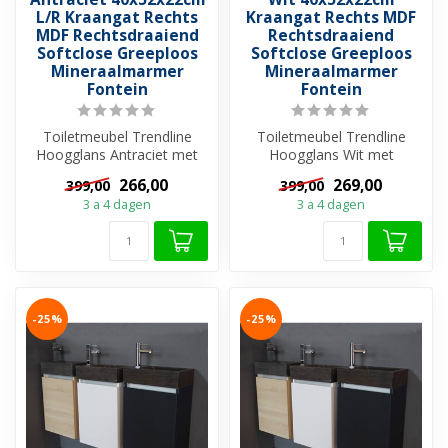
L/R Kraangat Rechts
Kraangat Rechts MDF
MDF Rechtsdraaiend
Rechtsdraaiend
Softclose Greeploos
Softclose Greeploos
Mineraalmarmer
Mineraalmarmer
Fontein
Fontein
Toiletmeubel Trendline
Toiletmeubel Trendline
Hoogglans Antraciet met
Hoogglans Wit met
Mineraalmarmer
keramische toiletfontein.
266,00
269,00
399,00
399,00
toiletfontein. Dez...
Deze prachtig...
3 a 4 dagen
3 a 4 dagen
-25%
-25%