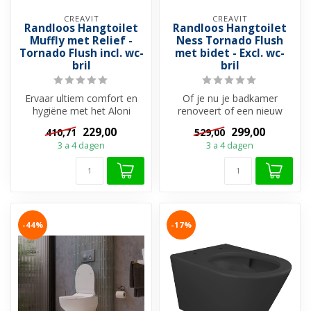
CREAVIT
CREAVIT
Randloos Hangtoilet
Randloos Hangtoilet
Muffly met Relief -
Ness Tornado Flush
Tornado Flush incl. wc-
met bidet - Excl. wc-
bril
bril
Ervaar ultiem comfort en
Of je nu je badkamer
hygiëne met het Aloni
renoveert of een nieuw
Muffly hangtoilet. Modern
project opstart, het Creavit
229,00
299,00
410,71
529,00
design,...
Ness ra...
3 a 4 dagen
3 a 4 dagen
-44%
-17%