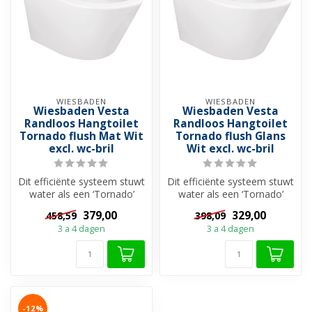
WIESBADEN
WIESBADEN
Wiesbaden Vesta
Wiesbaden Vesta
Randloos Hangtoilet
Randloos Hangtoilet
Tornado flush Mat Wit
Tornado flush Glans
excl. wc-bril
Wit excl. wc-bril
Dit efficiënte systeem stuwt
Dit efficiënte systeem stuwt
water als een ‘Tornado’
water als een ‘Tornado’
door de pot voor een
door de pot voor een
379,00
329,00
458,59
398,09
grondi...
grondi...
3 a 4 dagen
3 a 4 dagen
-12%