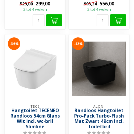
299,00
556,00
529,00
993,34
➤ Excl. bidetkraan
2 tot 4 weken
2 tot 4 weken
➤...
-36%
-42%
TECE
ALONI
Hangtoilet TECENEO
Randloos Hangtoilet
Randloos 54cm Glans
Pro-Pack Turbo-Flush
Wit incl. wc-bril
Mat Zwart 49cm incl.
Slimline
Toiletbril