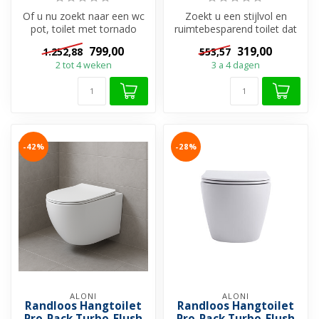
Of u nu zoekt naar een wc
Zoekt u een stijlvol en
pot, toilet met tornado
ruimtebesparend toilet dat
flush of een stijlvol
krachtig doorspoelt en
799,00
319,00
1.252,88
553,57
hangtoil...
hygiën...
2 tot 4 weken
3 a 4 dagen
-42%
-28%
ALONI
ALONI
Randloos Hangtoilet
Randloos Hangtoilet
Pro-Pack Turbo-Flush
Pro-Pack Turbo-Flush