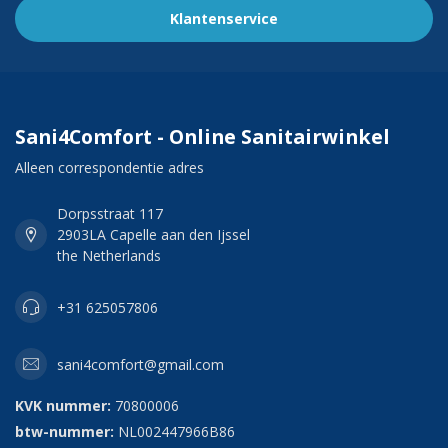
Klantenservice
Sani4Comfort - Online Sanitairwinkel
Alleen correspondentie adres
Dorpsstraat 117
2903LA Capelle aan den Ijssel
the Netherlands
+31 625057806
sani4comfort@gmail.com
KVK nummer:
70800006
btw-nummer:
NL002447966B86