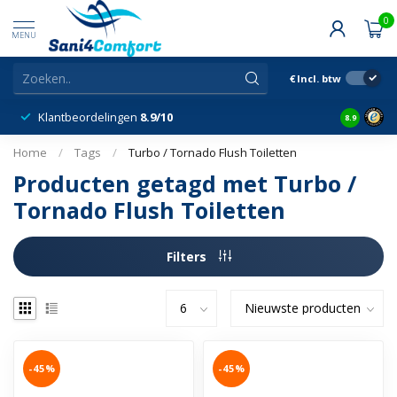
0
MENU
€
Incl. btw
Klantbeordelingen
8.9/10
8.9
Home
/
Tags
/
Turbo / Tornado Flush Toiletten
Producten getagd met Turbo /
Tornado Flush Toiletten
Filters
-45%
-45%