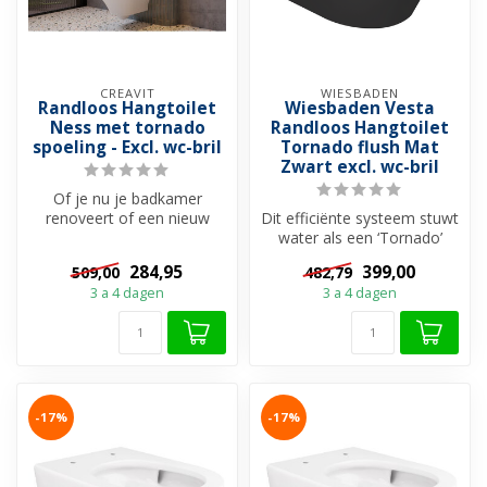
CREAVIT
WIESBADEN
Randloos Hangtoilet
Wiesbaden Vesta
Ness met tornado
Randloos Hangtoilet
spoeling - Excl. wc-bril
Tornado flush Mat
Zwart excl. wc-bril
Of je nu je badkamer
renoveert of een nieuw
Dit efficiënte systeem stuwt
project opstart, het Creavit
water als een ‘Tornado’
Ness ra...
door de pot voor een
284,95
399,00
509,00
482,79
grondi...
3 a 4 dagen
3 a 4 dagen
-17%
-17%