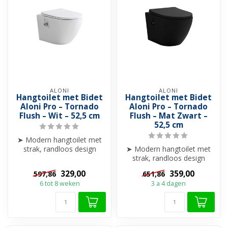
ALONI
ALONI
Hangtoilet met Bidet
Hangtoilet met Bidet
Aloni Pro – Tornado
Aloni Pro – Tornado
Flush – Wit – 52,5 cm
Flush – Mat Zwart –
52,5 cm
➤ Modern hangtoilet met
strak, randloos design
➤ Modern hangtoilet met
➤ Krachtige Tornado Flush
strak, randloos design
spoelt...
➤ Krachtige Tornado Flush
329,00
359,00
597,86
651,86
spoelt...
6 tot 8 weken
3 a 4 dagen