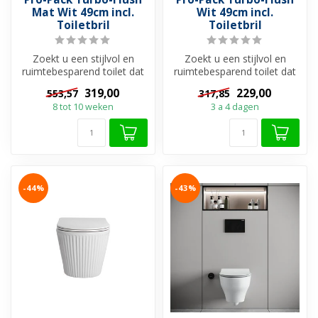
Mat Wit 49cm incl.
Wit 49cm incl.
Toiletbril
Toiletbril
Zoekt u een stijlvol en
Zoekt u een stijlvol en
ruimtebesparend toilet dat
ruimtebesparend toilet dat
krachtig doorspoelt en
krachtig doorspoelt en
319,00
229,00
553,57
317,85
hygiën...
hygiën...
8 tot 10 weken
3 a 4 dagen
-44%
-43%