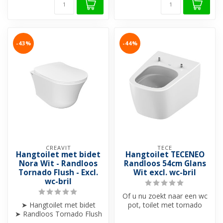
-43%
-44%
CREAVIT
TECE
Hangtoilet met bidet
Hangtoilet TECENEO
Nora Wit - Randloos
Randloos 54cm Glans
Tornado Flush - Excl.
Wit excl. wc-bril
wc-bril
Of u nu zoekt naar een wc
➤ Hangtoilet met bidet
pot, toilet met tornado
➤ Randloos Tornado Flush
flush of een stijlvol
Spoeling
hangtoil...