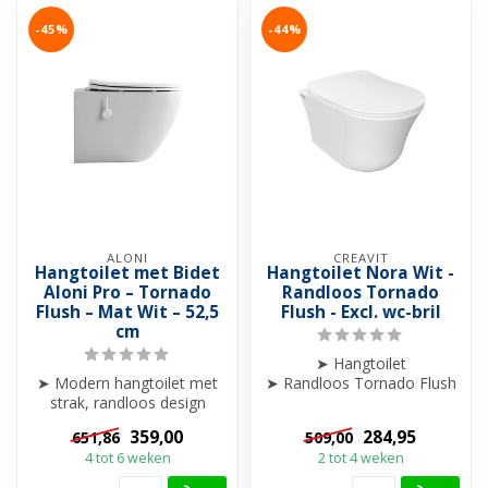
-45%
-44%
ALONI
CREAVIT
Hangtoilet met Bidet
Hangtoilet Nora Wit -
Aloni Pro – Tornado
Randloos Tornado
Flush – Mat Wit – 52,5
Flush - Excl. wc-bril
cm
➤ Hangtoilet
➤ Modern hangtoilet met
➤ Randloos Tornado Flush
strak, randloos design
Spoeling
➤ Krachtige Tornado Flush
➤ Excl. Wc-bril
359,00
284,95
651,86
509,00
spoelt...
➤ Uniek ontwer...
4 tot 6 weken
2 tot 4 weken