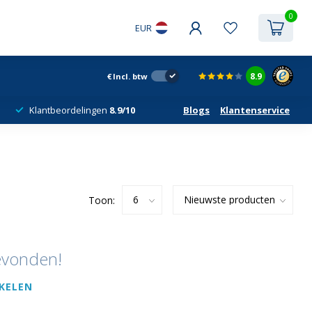
0
EUR
8.9
€
Incl. btw
Klantbeordelingen
8.9/10
Blogs
Klantenservice
Toon:
evonden!
KELEN