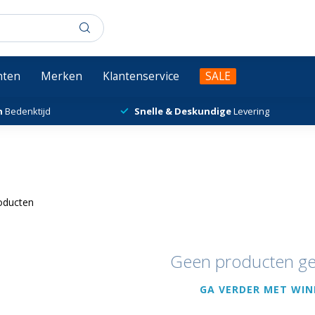
chten
Merken
Klantenservice
SALE
n
Bedenktijd
Snelle & Deskundige
Levering
oducten
Geen producten g
GA VERDER MET WIN