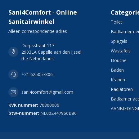
Sani4Comfort - Online
Categori
Sanitairwinkel
Toilet
Alleen correspondentie adres
Badkamermeu
Spiegels
Dorpsstraat 117
Wastafels
2903LA Capelle aan den Ijssel
the Netherlands
Douche
Baden
+31 625057806
Kranen
Radiatoren
sani4comfort@gmail.com
Badkamer acc
KVK nummer:
70800006
AANBIEDING
btw-nummer:
NL002447966B86