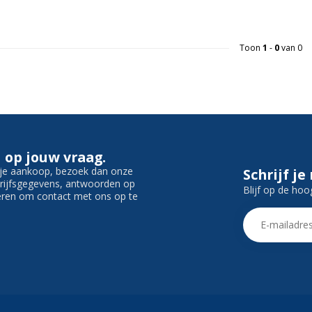
Toon
1
-
0
van 0
 op jouw vraag.
f je aankoop, bezoek dan onze
Schrijf je
edrijfsgegevens, antwoorden op
Blijf op de hoo
ieren om contact met ons op te