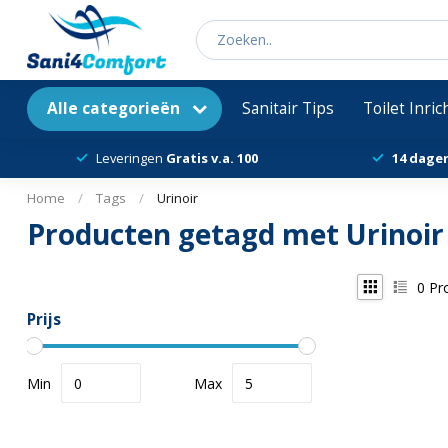
Alle categorieën
Sanitair Tips
Toilet Inri
Leveringen
Gratis v.a. 100
14 dage
Home
/
Tags
/
Urinoir
Producten getagd met Urinoir
0
Pr
Prijs
Min
Max