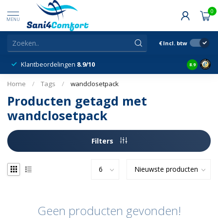
0
MENU
€
Incl. btw
Klantbeordelingen
8.9/10
8.9
Home
/
Tags
/
wandclosetpack
Producten getagd met
wandclosetpack
Filters
Geen producten gevonden!