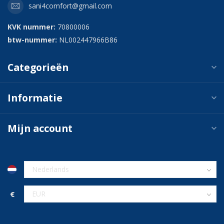
sani4comfort@gmail.com
KVK nummer:
70800006
btw-nummer:
NL002447966B86
Categorieën
Informatie
Mijn account
€