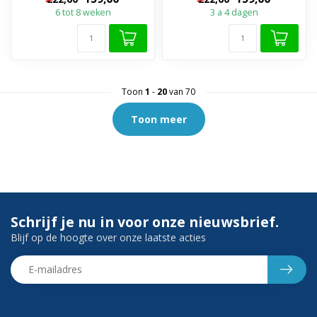
twee maten
Leverbaar in ...
6 tot 8 weken
3 a 4 dagen
Toon
1
-
20
van 70
Toon meer
Schrijf je nu in voor onze nieuwsbrief.
Blijf op de hoogte over onze laatste acties