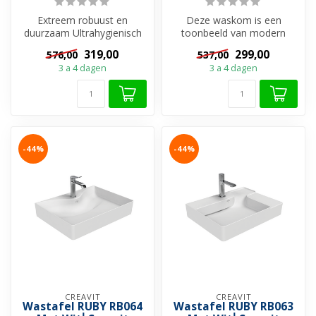
Extreem robuust en
Deze waskom is een
duurzaam Ultrahygienisch
toonbeeld van modern
oppervlak: Het gladde,
badkamerdesign. Het
319,00
299,00
576,00
537,00
gesloten oppe...
ronde, zachte silhou...
3 a 4 dagen
3 a 4 dagen
-44%
-44%
CREAVIT
CREAVIT
Wastafel RUBY RB064
Wastafel RUBY RB063