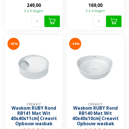
➤ Perfect formaat voor
➤ Perfect formaat voor
249,00
169,00
comfort én ...
comfort én ...
3 a 4 dagen
3 a 4 dagen
-45%
-44%
CREAVIT
CREAVIT
Waskom RUBY Rond
Waskom RUBY Rond
RB141 Mat Wit
RB140 Mat Wit
40x40x11cm⎢Creavit
40x40x10cm⎢Creavit
Opbouw wasbak
Opbouw wasbak