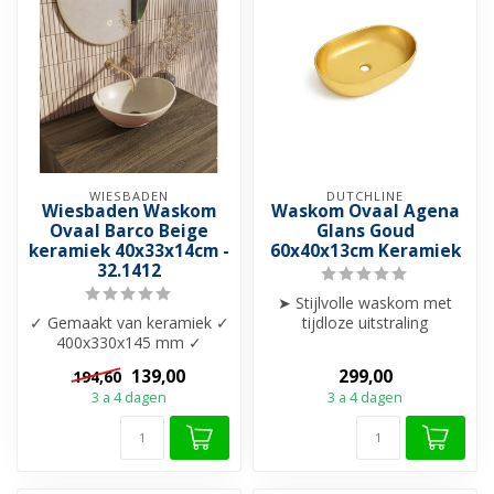
WIESBADEN
DUTCHLINE
Wiesbaden Waskom
Waskom Ovaal Agena
Ovaal Barco Beige
Glans Goud
keramiek 40x33x14cm -
60x40x13cm Keramiek
32.1412
➤ Stijlvolle waskom met
✓ Gemaakt van keramiek ✓
tijdloze uitstraling
400x330x145 mm ✓
➤ Perfect formaat voor
Zonder overloop
comfort én ...
139,00
299,00
194,60
3 a 4 dagen
3 a 4 dagen