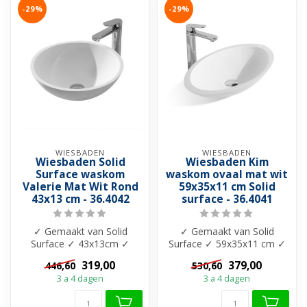
-29%
-29%
WIESBADEN
WIESBADEN
Wiesbaden Solid
Wiesbaden Kim
Surface waskom
waskom ovaal mat wit
Valerie Mat Wit Rond
59x35x11 cm Solid
43x13 cm - 36.4042
surface - 36.4041
✓ Gemaakt van Solid
✓ Gemaakt van Solid
Surface ✓ 43x13cm ✓
Surface ✓ 59x35x11 cm ✓
Zonder overloop ✓ Ovaal
Zonder overloop ✓ Ovaal
319,00
379,00
446,60
530,60
opzetwastafel
opzetwastaf...
3 a 4 dagen
3 a 4 dagen