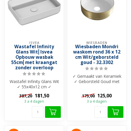
ISVEA
WIESBADEN
Wastafel Infinity
Wiesbaden Mondri
Glans Wit⎢Isvea
waskom rond 36 x 12
Opbouw wasbak
cm Wit/geborsteld
55cm⎢met kraangat
goud - 32.3302
zonder overloop
✓ Gemaakt van Keramiek
Wastafel Infinity Glans Wit
✓ Geborsteld Goud met
✓ 55x40x12 cm ✓
ribbel motief ✓
Keramiek ✓ Met kraangat
36x36x12cm ✓ Glans ...
181,50
125,00
387,20
175,00
✓ Zonder ov...
3 a 4 dagen
3 a 4 dagen