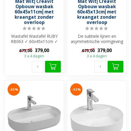
Mat Wit⎢Creavit
Mat Wit⎢Creavit
Opbouw wasbak
Opbouw wasbak
60x45x11cm⎢met
60x45x13cm⎢met
kraangat zonder
kraangat zonder
overloop
overloop
Wastafel Wastafel RUBY
De subtiele lijnen en
RB063 ✓ 60x45x11cm ✓
asymmetrische vormgeving
Beste keramiek soort ✓
zorgen voor een
379,00
379,00
675,00
675,00
Met kraangat...
dynamische, elega...
3 a 4 dagen
3 a 4 dagen
-55%
-53%