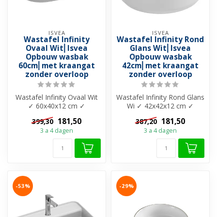
ISVEA
ISVEA
Wastafel Infinity
Wastafel Infinity Rond
Ovaal Wit⎢Isvea
Glans Wit⎢Isvea
Opbouw wasbak
Opbouw wasbak
60cm⎢met kraangat
42cm⎢met kraangat
zonder overloop
zonder overloop
Wastafel Infinity Ovaal Wit
Wastafel Infinity Rond Glans
✓ 60x40x12 cm ✓
Wi ✓ 42x42x12 cm ✓
Keramiek ✓ Met kraangat
Keramiek ✓ Met kraangat
181,50
181,50
399,30
387,20
✓ Zonder ove...
✓ Zonde...
3 a 4 dagen
3 a 4 dagen
-53%
-29%