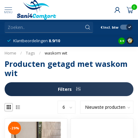
0
MENU
€
Incl. btw
Klantbeordelingen
8.9/10
8.9
Home
/
Tags
/
waskom wit
Producten getagd met waskom
wit
Filters
-29%