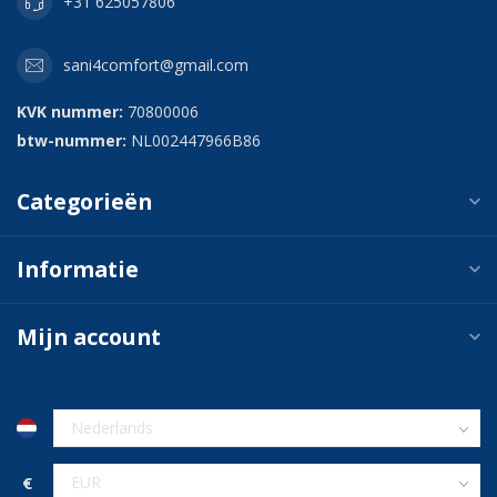
+31 625057806
sani4comfort@gmail.com
KVK nummer:
70800006
btw-nummer:
NL002447966B86
Categorieën
Informatie
Mijn account
€