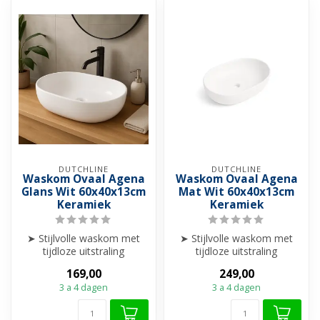
DUTCHLINE
DUTCHLINE
Waskom Ovaal Agena
Waskom Ovaal Agena
Glans Wit 60x40x13cm
Mat Wit 60x40x13cm
Keramiek
Keramiek
➤ Stijlvolle waskom met
➤ Stijlvolle waskom met
tijdloze uitstraling
tijdloze uitstraling
➤ Perfect formaat voor
➤ Perfect formaat voor
169,00
249,00
comfort én ...
comfort én ...
3 a 4 dagen
3 a 4 dagen