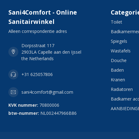
Sani4Comfort - Online
Categori
Sanitairwinkel
Toilet
Alleen correspondentie adres
Badkamermeu
Spiegels
Dorpsstraat 117
Wastafels
2903LA Capelle aan den Ijssel
the Netherlands
Douche
Baden
+31 625057806
Kranen
Radiatoren
sani4comfort@gmail.com
Badkamer acc
KVK nummer:
70800006
AANBIEDING
btw-nummer:
NL002447966B86