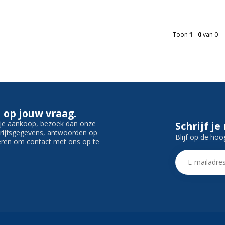
Toon
1
-
0
van 0
 op jouw vraag.
f je aankoop, bezoek dan onze
Schrijf je
edrijfsgegevens, antwoorden op
Blijf op de hoo
ieren om contact met ons op te