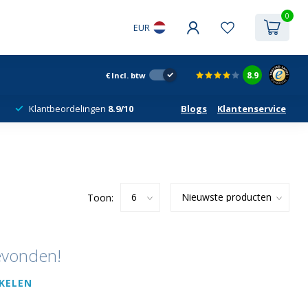
0
EUR
8.9
€
Incl. btw
Klantbeordelingen
8.9/10
Blogs
Klantenservice
Toon:
evonden!
KELEN