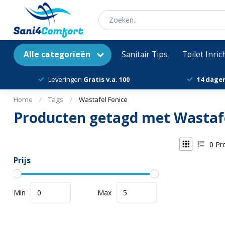
Alle categorieën
Sanitair Tips
Toilet Inri
Leveringen
Gratis v.a. 100
14 dage
Home
/
Tags
/
Wastafel Fenice
Producten getagd met Wastafe
0
Pr
Prijs
Min
Max