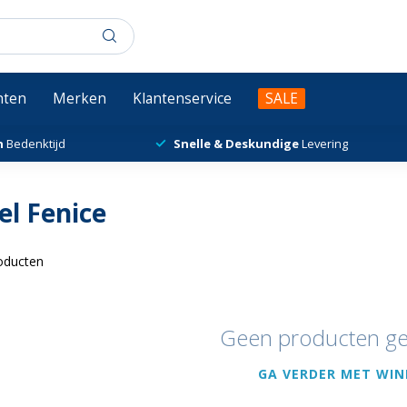
chten
Merken
Klantenservice
SALE
n
Bedenktijd
Snelle & Deskundige
Levering
l Fenice
oducten
Geen producten g
GA VERDER MET WIN