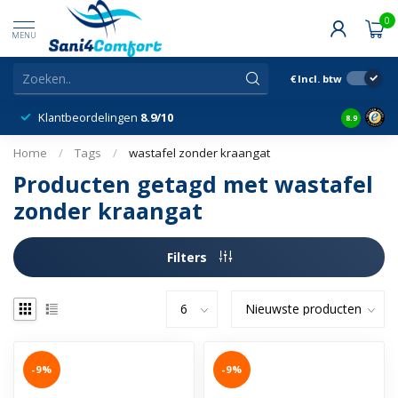
0
MENU
€
Incl. btw
Klantbeordelingen
8.9/10
8.9
Home
/
Tags
/
wastafel zonder kraangat
Producten getagd met wastafel
zonder kraangat
Filters
-9%
-9%