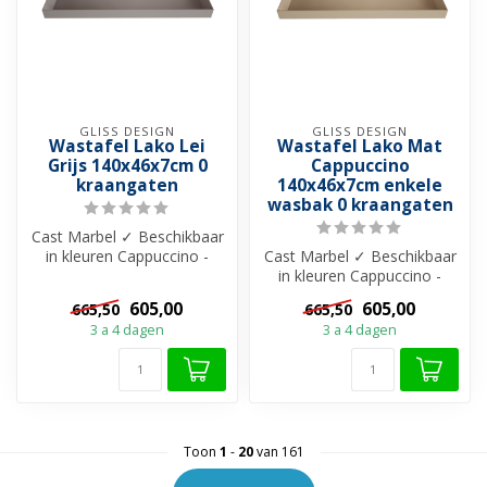
GLISS DESIGN
GLISS DESIGN
Wastafel Lako Lei
Wastafel Lako Mat
Grijs 140x46x7cm 0
Cappuccino
kraangaten
140x46x7cm enkele
wasbak 0 kraangaten
Cast Marbel ✓ Beschikbaar
in kleuren Cappuccino -
Cast Marbel ✓ Beschikbaar
Grijs - Zwart en Wit ✓ Met
in kleuren Cappuccino -
of ...
Grijs - Zwart en Wit ✓ Met
605,00
605,00
665,50
665,50
of ...
3 a 4 dagen
3 a 4 dagen
Toon
1
-
20
van 161