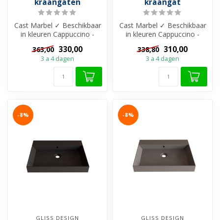
kraangaten
kraangat
Cast Marbel ✓ Beschikbaar
Cast Marbel ✓ Beschikbaar
in kleuren Cappuccino -
in kleuren Cappuccino -
Grijs - Zwart en Wit ✓ Met
Grijs - Zwart en Wit ✓ Met
330,00
310,00
363,00
338,80
of ...
of ...
3 a 4 dagen
3 a 4 dagen
-8%
-8%
GLISS DESIGN
GLISS DESIGN