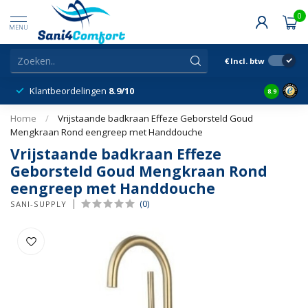
0
MENU
€
Incl. btw
Klantbeordelingen
8.9/10
8.9
Home
/
Vrijstaande badkraan Effeze Geborsteld Goud
Mengkraan Rond eengreep met Handdouche
Vrijstaande badkraan Effeze
Geborsteld Goud Mengkraan Rond
eengreep met Handdouche
(0)
SANI-SUPPLY