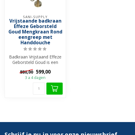
SANI-SUPPLY
Vrijstaande badkraan
Effeze Geborsteld
Goud Mengkraan Rond
eengreep met
Handdouche
Badkraan Vrijstaand Effeze
Geborsteld Goud is een
bijzonder mooi model voor
599,00
880,00
naas...
3 a 4 dagen
Schrijf je nu in voor onze nieuwsbrief.