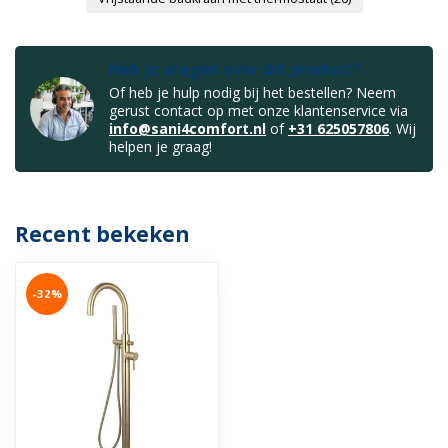
Heb je vragen over dit product?
Of heb je hulp nodig bij het bestellen? Neem
gerust contact op met onze klantenservice via
info@sani4comfort.nl
of
+31 625057806
. Wij
helpen je graag!
Recent bekeken
-32%