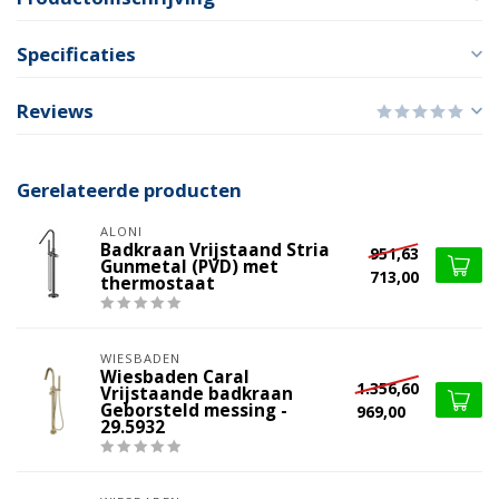
Specificaties
Reviews
Gerelateerde producten
ALONI
Badkraan Vrijstaand Stria
951,63
Gunmetal (PVD) met
713,00
thermostaat
WIESBADEN
Wiesbaden Caral
1.356,60
Vrijstaande badkraan
Geborsteld messing -
969,00
29.5932