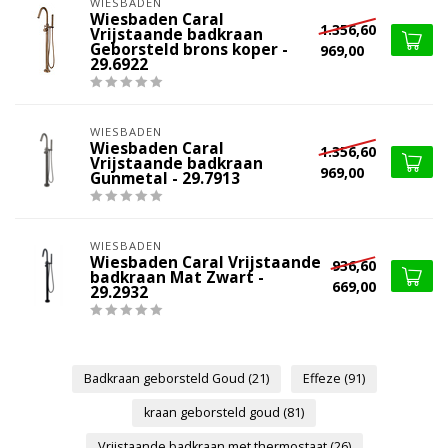
WIESBADEN
Wiesbaden Caral
1.356,60
Vrijstaande badkraan
Geborsteld brons koper -
969,00
29.6922
WIESBADEN
Wiesbaden Caral
1.356,60
Vrijstaande badkraan
969,00
Gunmetal - 29.7913
WIESBADEN
Wiesbaden Caral Vrijstaande
936,60
badkraan Mat Zwart -
669,00
29.2932
Badkraan geborsteld Goud
(21)
Effeze
(91)
kraan geborsteld goud
(81)
Vrijstaande badkraan met thermostaat
(26)