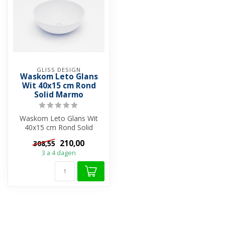
GLISS DESIGN
Waskom Leto Glans
Wit 40x15 cm Rond
Solid Marmo
Waskom Leto Glans Wit
40x15 cm Rond Solid
Marmo: Een Meesterwerk
210,00
308,55
van Stijl en Lu...
3 a 4 dagen