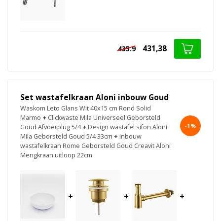
431,38
435.9
Set wastafelkraan Aloni inbouw Goud
Waskom Leto Glans Wit 40x15 cm Rond Solid
Marmo
+
Clickwaste Mila Universeel Geborsteld
-1%
Goud Afvoerplug 5/4
+
Design wastafel sifon Aloni
Mila Geborsteld Goud 5/4 33cm
+
Inbouw
wastafelkraan Rome Geborsteld Goud Creavit Aloni
Mengkraan uitloop 22cm
+
+
+