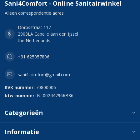
Sani4Comfort - Online Sanitairwinkel
Alleen correspondentie adres
Dorpsstraat 117
2903LA Capelle aan den Ijssel
the Netherlands
+31 625057806
sani4comfort@gmail.com
KVK nummer:
70800006
btw-nummer:
NL002447966B86
Categorieën
Informatie