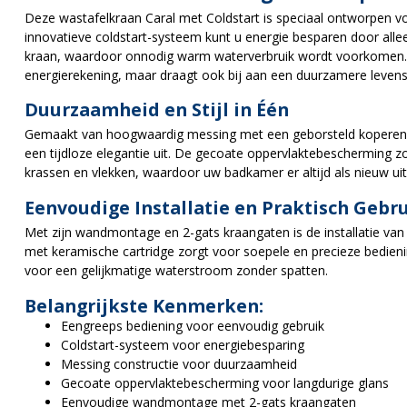
Deze wastafelkraan Caral met Coldstart is speciaal ontworpen 
innovatieve coldstart-systeem kunt u energie besparen door alle
kraan, waardoor onnodig warm waterverbruik wordt voorkomen. Di
energierekening, maar draagt ook bij aan een duurzamere levensst
Duurzaamheid en Stijl in Één
Gemaakt van hoogwaardig messing met een geborsteld koperen b
een tijdloze elegantie uit. De gecoate oppervlaktebescherming z
krassen en vlekken, waardoor uw badkamer er altijd als nieuw uit
Eenvoudige Installatie en Praktisch Gebr
Met zijn wandmontage en 2-gats kraangaten is de installatie va
met keramische cartridge zorgt voor soepele en precieze bedieni
voor een gelijkmatige waterstroom zonder spatten.
Belangrijkste Kenmerken:
Eengreeps bediening voor eenvoudig gebruik
Coldstart-systeem voor energiebesparing
Messing constructie voor duurzaamheid
Gecoate oppervlaktebescherming voor langdurige glans
Eenvoudige wandmontage met 2-gats kraangaten