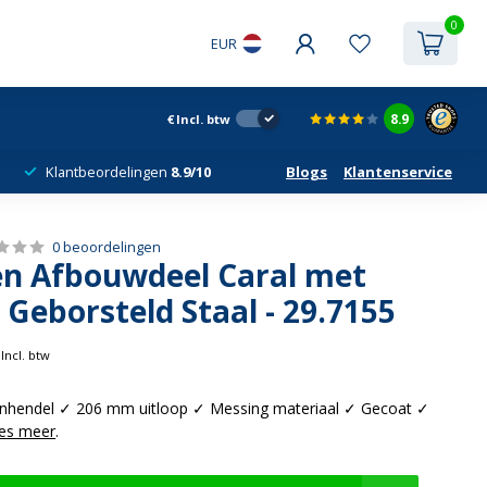
0
EUR
8.9
€
Incl. btw
Klantbeordelingen
8.9/10
Blogs
Klantenservice
0 beoordelingen
n Afbouwdeel Caral met
 Geborsteld Staal - 29.7155
Incl. btw
nhendel ✓ 206 mm uitloop ✓ Messing materiaal ✓ Gecoat ✓
es meer
.