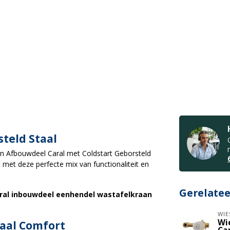
teld Staal
en Afbouwdeel Caral met Coldstart Geborsteld
et deze perfecte mix van functionaliteit en
Gerelate
Caral inbouwdeel eenhendel wastafelkraan
WIE
Wi
aal Comfort