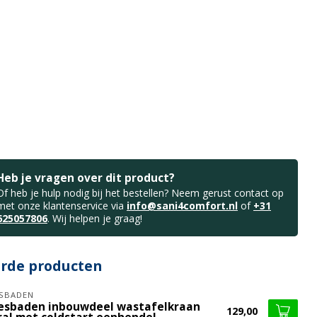
Heb je vragen over dit product?
Of heb je hulp nodig bij het bestellen? Neem gerust contact op
met onze klantenservice via
info@sani4comfort.nl
of
+31
625057806
. Wij helpen je graag!
erde producten
SBADEN
esbaden inbouwdeel wastafelkraan
129,00