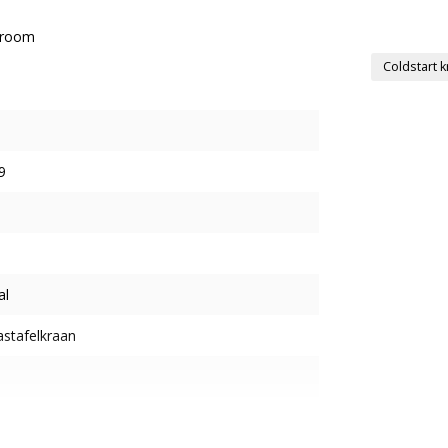
stroom
Coldstart 
9
al
stafelkraan