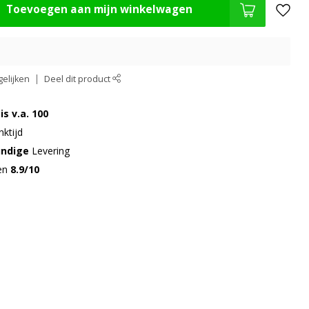
Toevoegen aan mijn winkelwagen
elijken
Deel dit product
is v.a. 100
ktijd
undige
Levering
gen
8.9/10