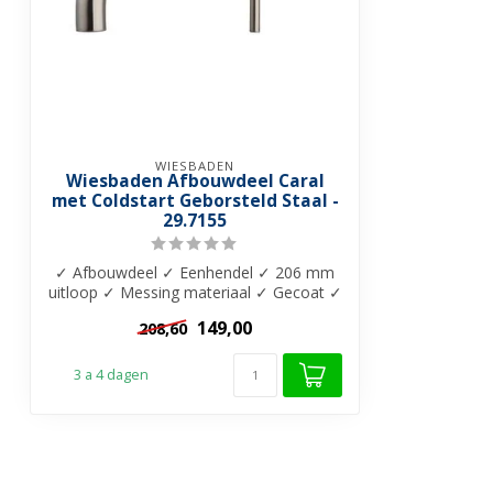
WIESBADEN
Wiesbaden Afbouwdeel Caral
met Coldstart Geborsteld Staal -
29.7155
✓ Afbouwdeel ✓ Eenhendel ✓ 206 mm
uitloop ✓ Messing materiaal ✓ Gecoat ✓
Coolsta...
149,00
208,60
3 a 4 dagen