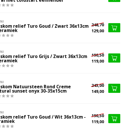
ral met coldstart eenhendel
NI
248,70
skom relief Turo Goud / Zwart 36x13cm
Keramiek
129,00
NI
190,50
skom relief Turo Grijs / Zwart 36x13cm
Keramiek
119,00
NI
245,00
skom Natuursteen Rond Creme
tural sunset onyx 30-35x15cm
149,00
NI
190,50
skom relief Turo Goud / Wit 36x13cm -
ramiek
119,00