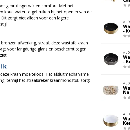
Ca
voor gebruiksgemak en comfort. Met het
en koud water te gebruiken bij het openen van de
t zorgt niet alleen voor een lagere
ALO
ijl.
Wa
- 
ronzen afwerking, straalt deze wastafelkraan
orgt voor langdurige glans en beschermt tegen
ALO
ziet.
Wa
- 
uik
n deze kraan moeiteloos. Het afsluitmechanisme
ng, terwijl het straalbreker kraanmondstuk zorgt
ALO
Wa
Na
ALO
Wa
Ke