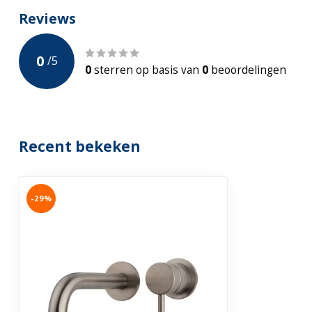
Hoogte kraan
xxx
Reviews
Lengte uitloop
206 mm
0
/
5
Hoogte Uitloop
xxx
0
sterren op basis van
0
beoordelingen
Maximale Bladdikte
xxxxx
Met perlator
Recent bekeken
Garantie
5-jaar Fabrieks
-29%