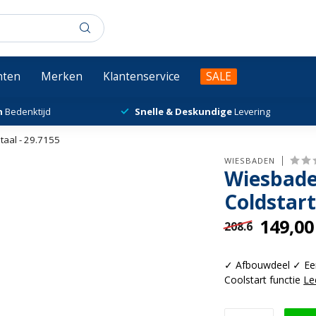
chten
Merken
Klantenservice
SALE
n
Bedenktijd
Snelle & Deskundige
Levering
taal - 29.7155
WIESBADEN
Wiesbade
Coldstart
149,00
208.6
✓ Afbouwdeel ✓ Ee
Coolstart functie
Le