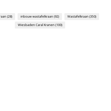
kraan
(28)
inbouw wastafelkraan
(92)
Wastafelkraan
(350)
Wiesbaden Caral Kranen
(100)