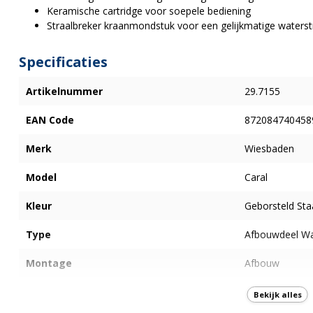
Keramische cartridge voor soepele bediening
Straalbreker kraanmondstuk voor een gelijkmatige water
Specificaties
Artikelnummer
29.7155
EAN Code
872084740458
Merk
Wiesbaden
Model
Caral
Kleur
Geborsteld Sta
Type
Afbouwdeel Wa
Montage
Afbouw
Bediening
Eenhendel
Bekijk alles