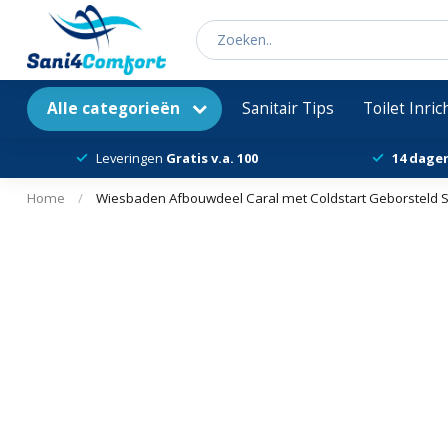
Alle categorieën
Sanitair Tips
Toilet Inri
Leveringen
Gratis v.a. 100
14 dage
Home
/
Wiesbaden Afbouwdeel Caral met Coldstart Geborsteld S