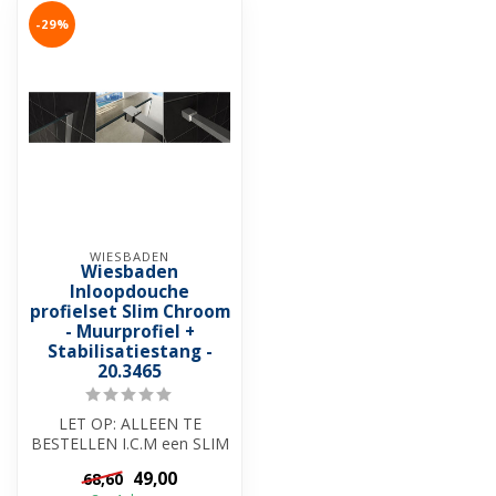
-29%
WIESBADEN
Wiesbaden
Inloopdouche
profielset Slim Chroom
- Muurprofiel +
Stabilisatiestang -
20.3465
LET OP: ALLEEN TE
BESTELLEN I.C.M een SLIM
DOUCHEWAND ✓ Slim
49,00
68,60
muurprofiel 200cm ✓...