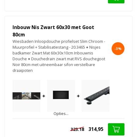
Inbouw Nis Zwart 60x30 met Goot
80cm
Wiesbaden Inloopdouche profielset Slim Chroom -
Muurprofiel + Stabilisatiestang - 20.3465
+
Nisjes
-3%
badkamer Zwart Mat 60x30x10cm Inbouwnis
Douche
+
Douchedrain zwart mat RVS douchegoot
Noir 80cm met uitneembaar sifon verstelbare
draaipoten
+
+
Opties...
314,95
323.18