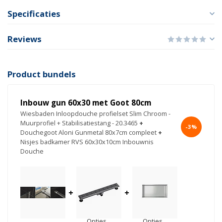
Specificaties
Reviews
Product bundels
Inbouw gun 60x30 met Goot 80cm
Wiesbaden Inloopdouche profielset Slim Chroom -
Muurprofiel + Stabilisatiestang - 20.3465
+
-3%
Douchegoot Aloni Gunmetal 80x7cm compleet
+
Nisjes badkamer RVS 60x30x10cm Inbouwnis
Douche
+
+
Opties...
Opties...