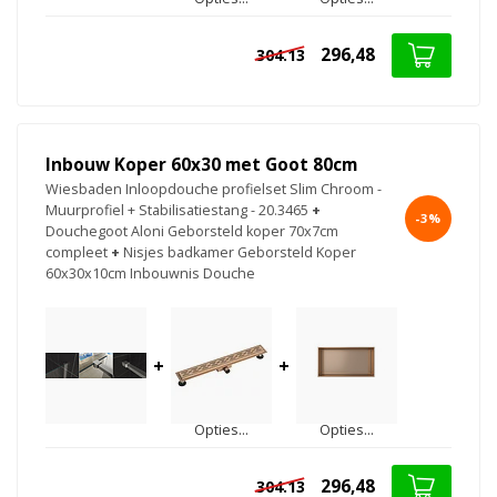
296,48
304.13
Inbouw Koper 60x30 met Goot 80cm
Wiesbaden Inloopdouche profielset Slim Chroom -
Muurprofiel + Stabilisatiestang - 20.3465
+
-3%
Douchegoot Aloni Geborsteld koper 70x7cm
compleet
+
Nisjes badkamer Geborsteld Koper
60x30x10cm Inbouwnis Douche
+
+
Opties...
Opties...
296,48
304.13