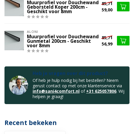
Muurprofiel voor Douchewand
85,71
Geborsteld Koper 200cm -
59,00
Geschikt voor 8mm
ALONI
Muurprofiel voor Douchewand
85,71
Gunmetal 200cm - Geschikt
56,99
voor 8mm
Heb je vragen over dit product?
Of heb je hulp nodig bij het bestellen? Neem
gerust contact op met onze klantenservice via
info@sani4comfort.nl
of
+31 625057806
. Wij
helpen je graag!
Recent bekeken