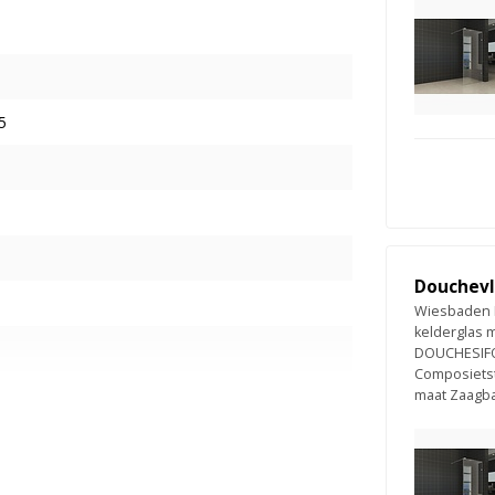
5
Douchevl
Wiesbaden L
kelderglas 
DOUCHESIF
Composietst
maat Zaagb