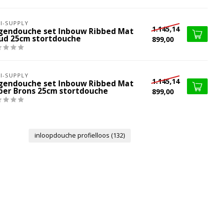
I-SUPPLY
1.145,14
gendouche set Inbouw Ribbed Mat
ud 25cm stortdouche
899,00
I-SUPPLY
1.145,14
gendouche set Inbouw Ribbed Mat
per Brons 25cm stortdouche
899,00
inloopdouche profielloos
(132)