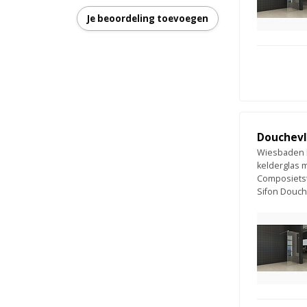
Je beoordeling toevoegen
Douchevlo
Wiesbaden L
kelderglas 
Composietst
Sifon Douc