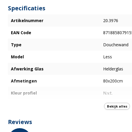
Specificaties
Artikelnummer
20.3976
EAN Code
871885807915
Type
Douchewand
Model
Less
Afwerking Glas
Helderglas
Afmetingen
80x200cm
Kleur profiel
N.v.t.
Type glas
Veiligheidsglas
Bekijk alles
Dikte glas
8 mm
Reviews
Nano-Coating