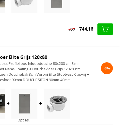
744,16
757
er Elite Grijs 120x80
ess Profielloos Inloopdouche 80x200 cm 8 mm
-3%
met Nano-Coating
+
Douchevloer Grijs 120x80cm
een Douchebak 3cm Veroni Elite Stootvast Krasvrij
+
hevloer 90mm DOUCHESIFON 90mm-40mm
+
+
Opties...