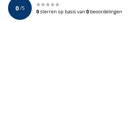
0
/
5
Incl. Stabilisatiestang
0
sterren op basis van
0
beoordelingen
Profiel verstelbaar
Bevestigingswijze
Muurbeugel
Materiaal profiel
Messing
Garantie
2 jaar