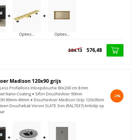
+
+
Opties...
Opties...
576,48
584.13
oer Madison 120x90 grijs
ess Profielloos Inloopdouche 80x200 cm 8 mm
met Nano-Coating
+
Sifon Douchevloer 90mm
-2%
ON 90mm-40mm
+
Douchevloer Medison Grijs 120x90cm
een Douchebak Veroni SLATE 3cm (RAL7037) Antislip op
aar
+
+