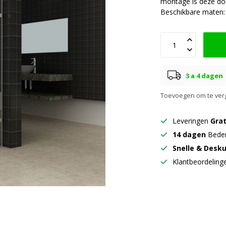
montage is deze do
Beschikbare maten: 
3 a 4 dagen
Toevoegen om te verg
Leveringen
Grat
14 dagen
Beden
Snelle & Desk
Klantbeordelin