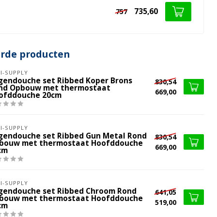
735,60
757
erde producten
I-SUPPLY
gendouche set Ribbed Koper Brons
830,54
nd Opbouw met thermostaat
669,00
ofddouche 20cm
I-SUPPLY
gendouche set Ribbed Gun Metal Rond
830,54
bouw met thermostaat Hoofddouche
669,00
cm
I-SUPPLY
gendouche set Ribbed Chroom Rond
641,05
bouw met thermostaat Hoofddouche
519,00
cm