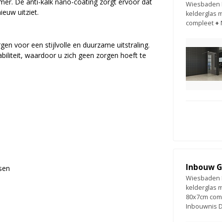
mer. De anti-kalk nano-coating zorgt ervoor dat
Wiesbaden L
euw uitziet.
kelderglas 
compleet
+
n voor een stijlvolle en duurzame uitstraling.
abiliteit, waardoor u zich geen zorgen hoeft te
Inbouw G
sen
Wiesbaden L
kelderglas 
80x7cm com
Inbouwnis 