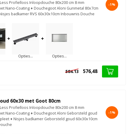
ess Profielloos Inloopdouche 80x200 cm 8 mm
-1%
met Nano-Coating
+
Douchegoot Aloni Gunmetal 80x7cm
Nisjes badkamer RVS 60x30x10cm Inbouwnis Douche
+
+
Opties...
Opties...
576,48
584.13
oud 60x30 met Goot 80cm
ess Profielloos Inloopdouche 80x200 cm 8 mm
-1%
met Nano-Coating
+
Douchegoot Aloni Geborsteld goud
pleet
+
Nisjes badkamer Geborsteld goud 60x30x10cm
Douche