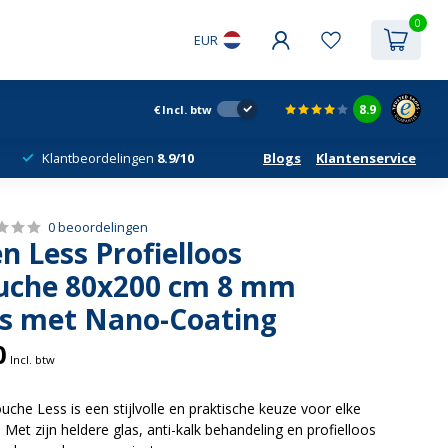
0
EUR
8.9
€
Incl. btw
Klantbeordelingen
8.9/10
Blogs
Klantenservice
0 beoordelingen
 Less Profielloos
uche 80x200 cm 8 mm
as met Nano-Coating
0
Incl. btw
uche Less is een stijlvolle en praktische keuze voor elke
et zijn heldere glas, anti-kalk behandeling en profielloos