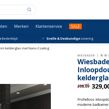
chten
Merken
Klantenservice
SALE
n
Bedenktijd
Snelle & Deskundige
Levering
mm kelderglas met Nano-Coating
WIESBADEN
Wiesbaden
Inloopdo
keldergl
329,0
398.09
Profielloos Inloopdo
moderne badkamer. M