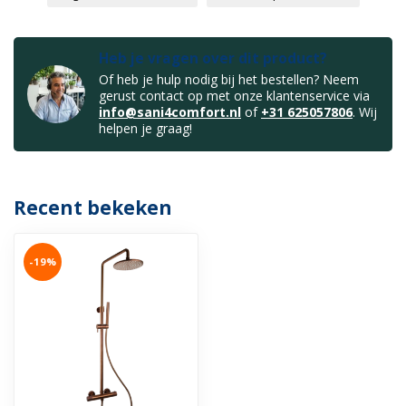
Heb je vragen over dit product?
Of heb je hulp nodig bij het bestellen? Neem
gerust contact op met onze klantenservice via
info@sani4comfort.nl
of
+31 625057806
. Wij
helpen je graag!
Recent bekeken
-19%