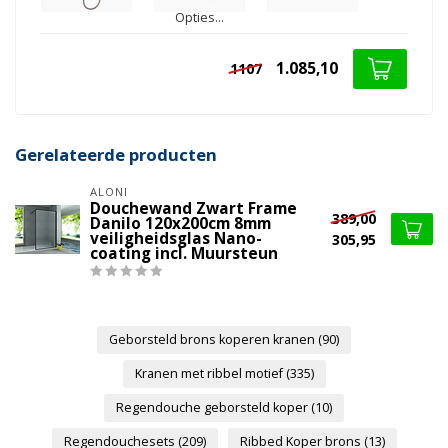
Opties...
1.085,10
1107
Gerelateerde producten
ALONI
Douchewand Zwart Frame
389,00
Danilo 120x200cm 8mm
veiligheidsglas Nano-
305,95
coating incl. Muursteun
Geborsteld brons koperen kranen
(90)
Kranen met ribbel motief
(335)
Regendouche geborsteld koper
(10)
Regendouchesets
(209)
Ribbed Koper brons
(13)