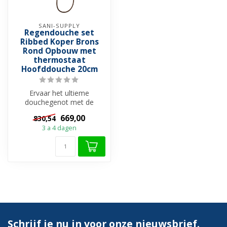
SANI-SUPPLY
Regendouche set
Ribbed Koper Brons
Rond Opbouw met
thermostaat
Hoofddouche 20cm
Ervaar het ultieme
douchegenot met de
Regendouche Set Ribbed
669,00
830,54
Koper Brons Opbouw,...
3 a 4 dagen
Schrijf je nu in voor onze nieuwsbrief.