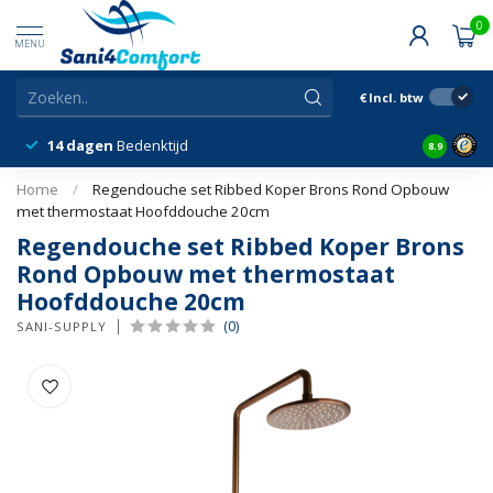
0
MENU
€
Incl. btw
14 dagen
Bedenktijd
Snelle &
8.9
Home
/
Regendouche set Ribbed Koper Brons Rond Opbouw
met thermostaat Hoofddouche 20cm
Regendouche set Ribbed Koper Brons
Rond Opbouw met thermostaat
Hoofddouche 20cm
(0)
SANI-SUPPLY