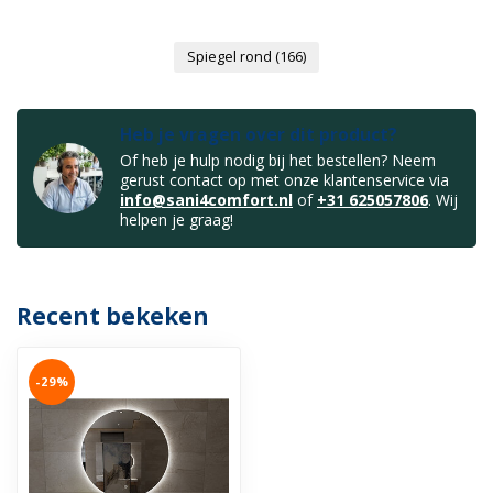
Spiegel rond
(166)
Heb je vragen over dit product?
Of heb je hulp nodig bij het bestellen? Neem
gerust contact op met onze klantenservice via
info@sani4comfort.nl
of
+31 625057806
. Wij
helpen je graag!
Recent bekeken
-29%