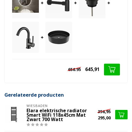
+
+
+
+
645,91
656.95
Gerelateerde producten
WIESBADEN
Elara elektrische radiator
356,95
Smart WiFi 118x45cm Mat
295,00
Zwart 700 Watt