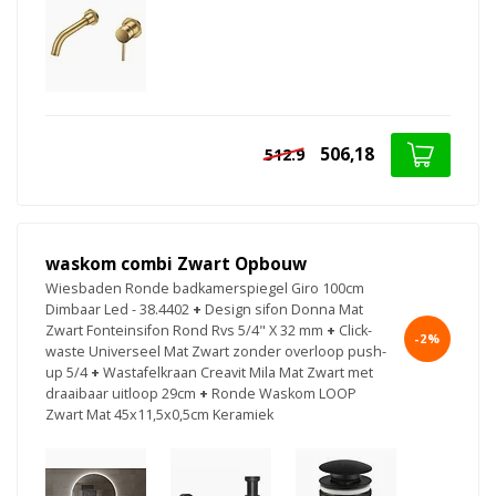
506,18
512.9
waskom combi Zwart Opbouw
Wiesbaden Ronde badkamerspiegel Giro 100cm
Dimbaar Led - 38.4402
+
Design sifon Donna Mat
Zwart Fonteinsifon Rond Rvs 5/4" X 32 mm
+
Click-
-2%
waste Universeel Mat Zwart zonder overloop push-
up 5/4
+
Wastafelkraan Creavit Mila Mat Zwart met
draaibaar uitloop 29cm
+
Ronde Waskom LOOP
Zwart Mat 45x11,5x0,5cm Keramiek