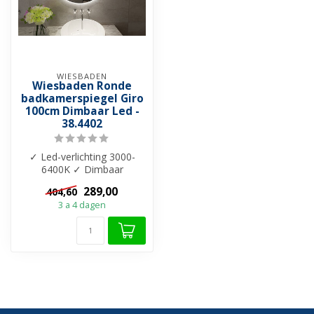
WIESBADEN
Wiesbaden Ronde
badkamerspiegel Giro
100cm Dimbaar Led -
38.4402
✓ Led-verlichting 3000-
6400K ✓ Dimbaar
verlichting ✓ Touch
289,00
404,60
bediening ✓ Verlichti...
3 a 4 dagen