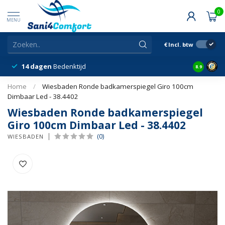
0
MENU
€
Incl. btw
14 dagen
Bedenktijd
Snelle &
8.9
Home
/
Wiesbaden Ronde badkamerspiegel Giro 100cm
Dimbaar Led - 38.4402
Wiesbaden Ronde badkamerspiegel
Giro 100cm Dimbaar Led - 38.4402
(0)
WIESBADEN