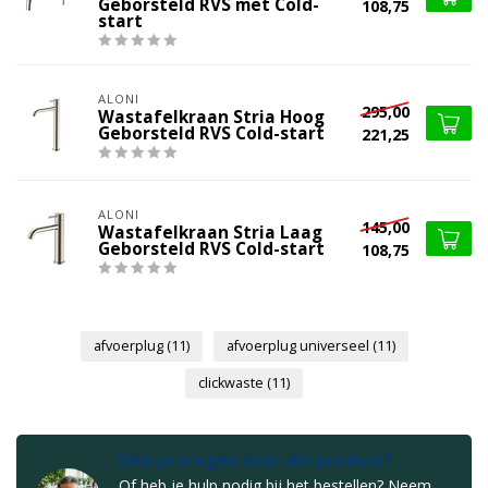
Geborsteld RVS met Cold-
108,75
start
ALONI
295,00
Wastafelkraan Stria Hoog
Geborsteld RVS Cold-start
221,25
ALONI
145,00
Wastafelkraan Stria Laag
Geborsteld RVS Cold-start
108,75
afvoerplug
(11)
afvoerplug universeel
(11)
clickwaste
(11)
Heb je vragen over dit product?
Of heb je hulp nodig bij het bestellen? Neem