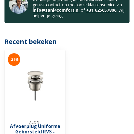
gerust contact op met onze klantenservice via
info@sani4comfort.nl
of
+31 625057806
. Wij
helpen je graag!
Recent bekeken
-21%
ALONI
Afvoerplug Uniforma
Geborsteld RVS -