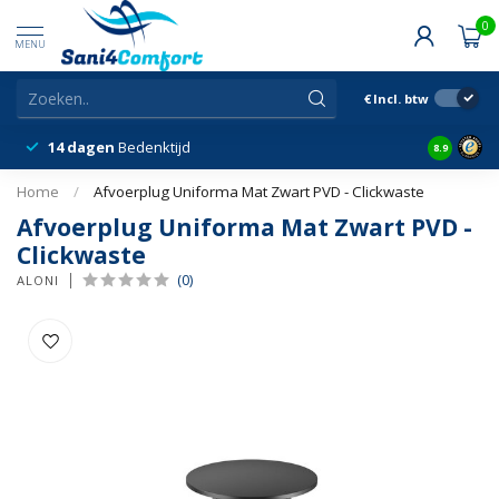
0
MENU
€
Incl. btw
14 dagen
Bedenktijd
Snelle &
8.9
Home
/
Afvoerplug Uniforma Mat Zwart PVD - Clickwaste
Afvoerplug Uniforma Mat Zwart PVD -
Clickwaste
(0)
ALONI