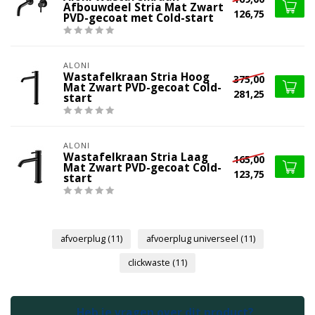
Afbouwdeel Stria Mat Zwart
126,75
PVD-gecoat met Cold-start
ALONI
Wastafelkraan Stria Hoog
375,00
Mat Zwart PVD-gecoat Cold-
281,25
start
ALONI
Wastafelkraan Stria Laag
165,00
Mat Zwart PVD-gecoat Cold-
123,75
start
afvoerplug
(11)
afvoerplug universeel
(11)
clickwaste
(11)
Heb je vragen over dit product?