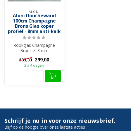
ALONI
Aloni Douchewand
100cm Champagne
Brons Glas koper
profiel - 8mm anti-kalk
Rookglas Champagne
Brons ✓ 8 mm
veiligheidsglas ✓ Anti-kalk
299,00
533,33
behandeling ✓ Met ko...
3 a 4 dagen
Schrijf je nu in voor onze nieuwsbrief.
Blijf op de hoogte over onze laatste acties