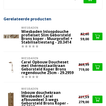
Gerelateerde producten
WIESBADEN
Wiesbaden Inloopdouche
82,60
profielset Slim Geborsteld
Brons koper - Muurprofiel +
59,00
Stabilisatiestang - 20.3414
WIESBADEN
Caral Opbouw Doucheset
869,99
met thermostaatkraan
Geborsteld Koper Brons
719,00
regendouche 25cm - 29.2959
WIESBADEN
Inbouw douchekraan
Wiesbaden Caral
337,59
afbouwdeel 3-wegs
279,00
Geborsteld Brons Koper -