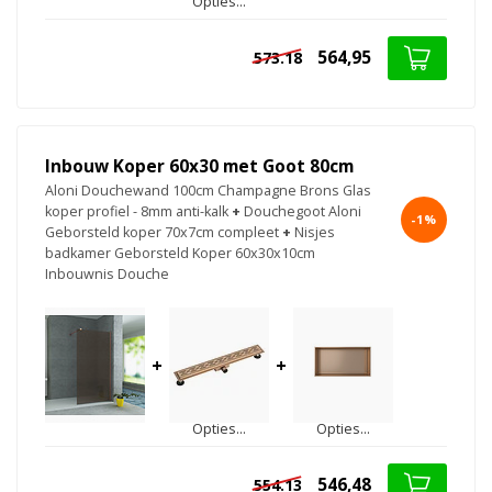
Opties...
564,95
573.18
Inbouw Koper 60x30 met Goot 80cm
Aloni Douchewand 100cm Champagne Brons Glas
koper profiel - 8mm anti-kalk
+
Douchegoot Aloni
-1%
Geborsteld koper 70x7cm compleet
+
Nisjes
badkamer Geborsteld Koper 60x30x10cm
Inbouwnis Douche
+
+
Opties...
Opties...
546,48
554.13