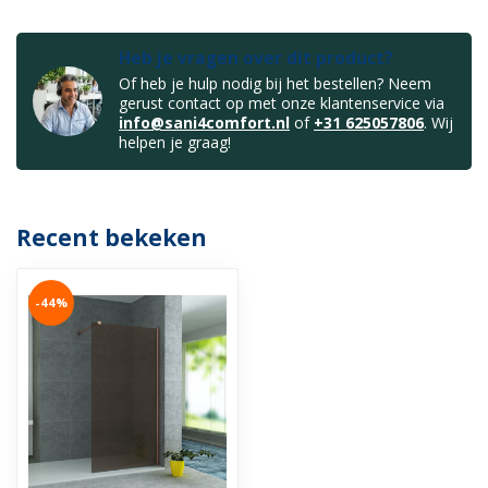
Heb je vragen over dit product?
Of heb je hulp nodig bij het bestellen? Neem
gerust contact op met onze klantenservice via
info@sani4comfort.nl
of
+31 625057806
. Wij
helpen je graag!
Recent bekeken
-44%