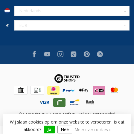
€
© Copyright 2026 Sani4Comfort - Online Sanitairwinkel
Wij slaan cookies op om onze website te verbeteren. Is dat
akkoord?
Ja
Nee
Meer over cookies »
Beoordeling op [review_system] voor [shop_name]: [rating]/10