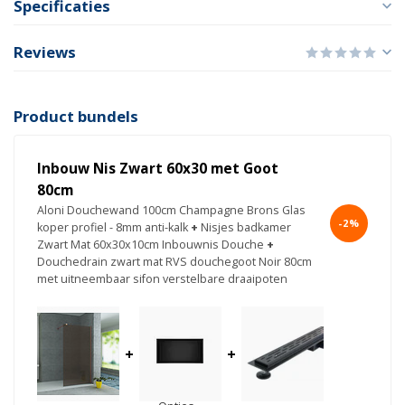
Specificaties
Reviews
Product bundels
Inbouw Nis Zwart 60x30 met Goot
80cm
Aloni Douchewand 100cm Champagne Brons Glas
-2%
koper profiel - 8mm anti-kalk
+
Nisjes badkamer
Zwart Mat 60x30x10cm Inbouwnis Douche
+
Douchedrain zwart mat RVS douchegoot Noir 80cm
met uitneembaar sifon verstelbare draaipoten
+
+