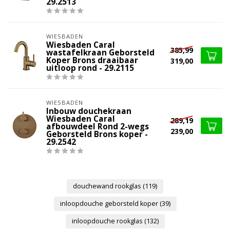
29.2513
WIESBADEN
Wiesbaden Caral
385,99
wastafelkraan Geborsteld
Koper Brons draaibaar
319,00
uitloop rond - 29.2115
WIESBADEN
Inbouw douchekraan
Wiesbaden Caral
289,19
afbouwdeel Rond 2-wegs
239,00
Geborsteld Brons koper -
29.2542
douchewand rookglas
(119)
inloopdouche geborsteld koper
(39)
inloopdouche rookglas
(132)