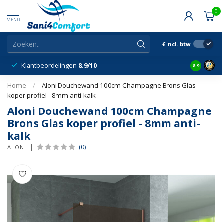
0
MENU
€
Incl. btw
Klantbeordelingen
8.9/10
8.9
Home
/
Aloni Douchewand 100cm Champagne Brons Glas
koper profiel - 8mm anti-kalk
Aloni Douchewand 100cm Champagne
Brons Glas koper profiel - 8mm anti-
kalk
(0)
ALONI