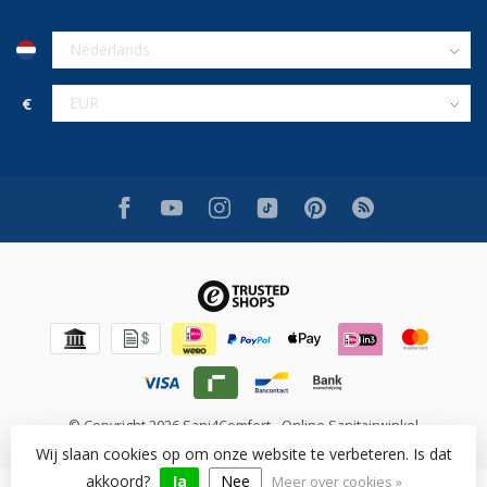
€
© Copyright 2026 Sani4Comfort - Online Sanitairwinkel
Wij slaan cookies op om onze website te verbeteren. Is dat
akkoord?
Ja
Nee
Meer over cookies »
Beoordeling op [review_system] voor [shop_name]: [rating]/10