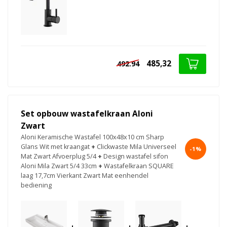
485,32
492.94
Set opbouw wastafelkraan Aloni
Zwart
Aloni Keramische Wastafel 100x48x10 cm Sharp
Glans Wit met kraangat
+
Clickwaste Mila Universeel
-1%
Mat Zwart Afvoerplug 5/4
+
Design wastafel sifon
Aloni Mila Zwart 5/4 33cm
+
Wastafelkraan SQUARE
laag 17,7cm Vierkant Zwart Mat eenhendel
bediening