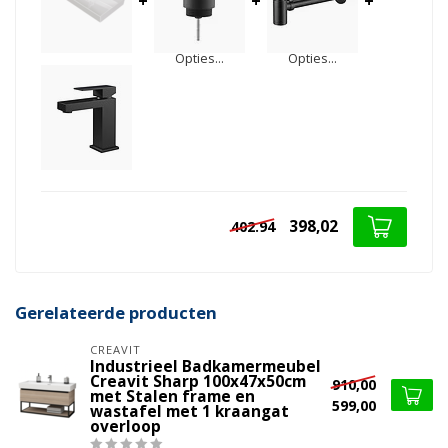
+
+
+
Opties...
Opties...
398,02
402.94
Gerelateerde producten
CREAVIT
Industrieel Badkamermeubel
Creavit Sharp 100x47x50cm
910,00
met Stalen frame en
599,00
wastafel met 1 kraangat
overloop