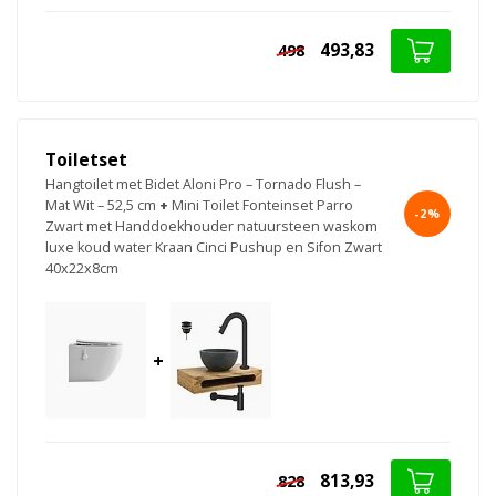
493,83
498
Toiletset
Hangtoilet met Bidet Aloni Pro – Tornado Flush –
Mat Wit – 52,5 cm
+
Mini Toilet Fonteinset Parro
-2%
Zwart met Handdoekhouder natuursteen waskom
luxe koud water Kraan Cinci Pushup en Sifon Zwart
40x22x8cm
+
813,93
828