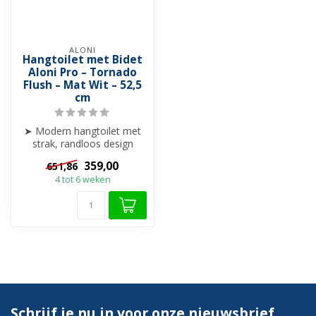
ALONI
Hangtoilet met Bidet
Aloni Pro – Tornado
Flush – Mat Wit – 52,5
cm
➤ Modern hangtoilet met
strak, randloos design
➤ Krachtige Tornado Flush
359,00
651,86
spoelt...
4 tot 6 weken
Schrijf je nu in voor onze nieuwsbrief.