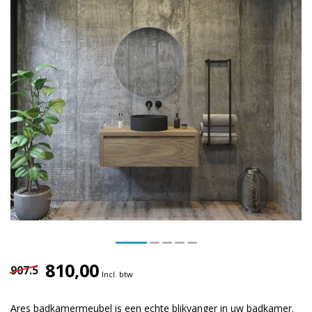
810,00
907.5
Incl. btw
Ares badkamermeubel is een echte blikvanger in uw badkamer.