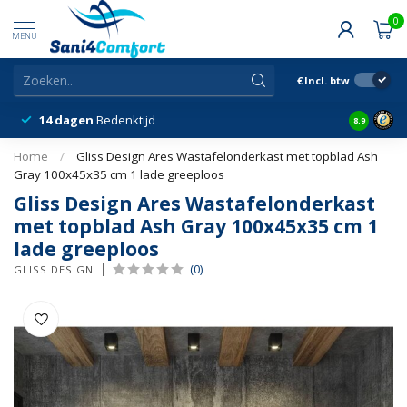
0
MENU
€
Incl. btw
14 dagen
Bedenktijd
Snelle &
8.9
Home
/
Gliss Design Ares Wastafelonderkast met topblad Ash
Gray 100x45x35 cm 1 lade greeploos
Gliss Design Ares Wastafelonderkast
met topblad Ash Gray 100x45x35 cm 1
lade greeploos
(0)
GLISS DESIGN