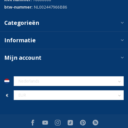
btw-nummer:
NL002447966B86
Categorieën
Informatie
Mijn account
€