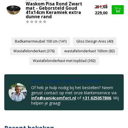
Waskom Pisa Rond Zwart
251,68
mat - Geborsteld Goud
41x14cm Keramiek extra
229,00
dunne rand
Badkamermeubel 100 cm
(141)
Gliss Design Ares
(40)
Wastafelonderkast
(376)
wastafelonderkast 100cm
(82)
Wastafelonderkast met topblad
(392)
Heb je vragen over dit product?
Of heb je hulp nodig bij het bestellen? Neem
gerust contact op met onze klantenservice via
info@sani4comfort.nl
of
+31 625057806
. Wij
helpen je graag!