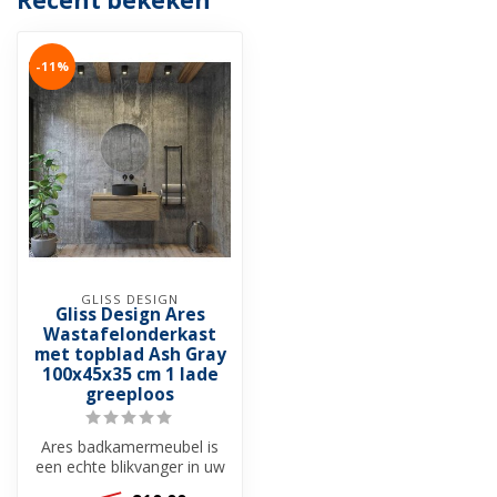
Recent bekeken
-11%
GLISS DESIGN
Gliss Design Ares
Wastafelonderkast
met topblad Ash Gray
100x45x35 cm 1 lade
greeploos
Ares badkamermeubel is
een echte blikvanger in uw
badkamer. Het meubel is