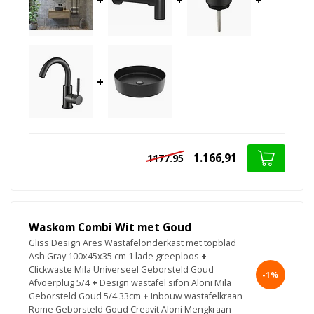
+
1.166,91
1177.95
Waskom Combi Wit met Goud
Gliss Design Ares Wastafelonderkast met topblad
Ash Gray 100x45x35 cm 1 lade greeploos
+
Clickwaste Mila Universeel Geborsteld Goud
-1%
Afvoerplug 5/4
+
Design wastafel sifon Aloni Mila
Geborsteld Goud 5/4 33cm
+
Inbouw wastafelkraan
Rome Geborsteld Goud Creavit Aloni Mengkraan