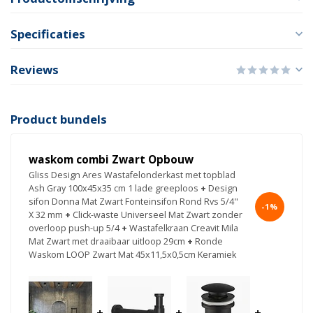
Specificaties
Reviews
Product bundels
waskom combi Zwart Opbouw
Gliss Design Ares Wastafelonderkast met topblad
Ash Gray 100x45x35 cm 1 lade greeploos
+
Design
sifon Donna Mat Zwart Fonteinsifon Rond Rvs 5/4"
-1%
X 32 mm
+
Click-waste Universeel Mat Zwart zonder
overloop push-up 5/4
+
Wastafelkraan Creavit Mila
Mat Zwart met draaibaar uitloop 29cm
+
Ronde
Waskom LOOP Zwart Mat 45x11,5x0,5cm Keramiek
+
+
+