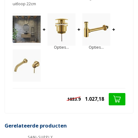
uitloop 22cm
+
+
+
Opties...
Opties...
1.027,18
1033.9
Gerelateerde producten
SANI-SUPPLY