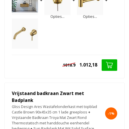
Opties...
Opties...
1.012,18
1018.9
Vrijstaand badkraan Zwart met
Badplank
Gliss Design Ares Wastafelonderkast met topblad
Castle Brown 90x45x35 cm 1 lade greeploos
+
-1%
Vrijstaande Badkraan Troya Mat Zwart Rond
Thermostatisch met handdouche eenhendel
bediening
+
Sun Badplank Mat Wit Solid Surface