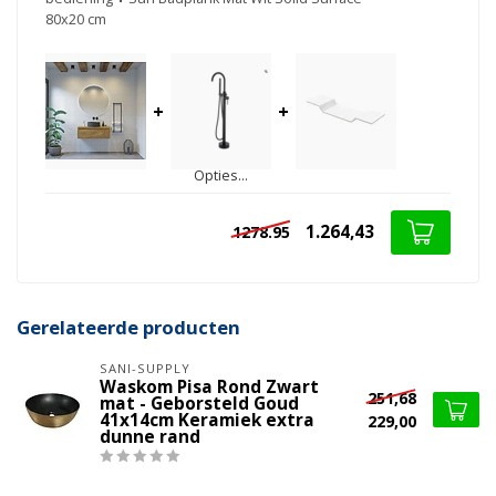
80x20 cm
+
+
Opties...
1.264,43
1278.95
Gerelateerde producten
SANI-SUPPLY
Waskom Pisa Rond Zwart
251,68
mat - Geborsteld Goud
41x14cm Keramiek extra
229,00
dunne rand