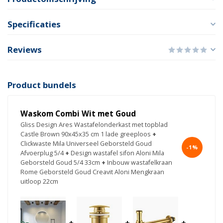
Specificaties
Reviews
Product bundels
Waskom Combi Wit met Goud
Gliss Design Ares Wastafelonderkast met topblad
Castle Brown 90x45x35 cm 1 lade greeploos
+
Clickwaste Mila Universeel Geborsteld Goud
-1%
Afvoerplug 5/4
+
Design wastafel sifon Aloni Mila
Geborsteld Goud 5/4 33cm
+
Inbouw wastafelkraan
Rome Geborsteld Goud Creavit Aloni Mengkraan
uitloop 22cm
+
+
+