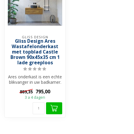
GLISS DESIGN
Gliss Design Ares
Wastafelonderkast
met topblad Castle
Brown 90x45x35 cm 1
lade greeploos
Ares onderkast is een echte
blikvanger in uw badkamer.
Het meubel is gemaakt va...
795,00
889,35
3 a 4 dagen