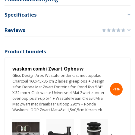
Specificaties
Reviews
Product bundels
waskom combi Zwart Opbouw
Gliss Design Ares Wastafelonderkast met topblad
Charcoal 160x45x35 cm 2 lades greeploos
+
Design
sifon Donna Mat Zwart Fonteinsifon Rond Rvs 5/4"
-1%
X 32 mm
+
Click-waste Universeel Mat Zwart zonder
overloop push-up 5/4
+
Wastafelkraan Creavit Mila
Mat Zwart met draaibaar uitloop 29cm
+
Ronde
Waskom LOOP Zwart Mat 45x11,5x0,5cm Keramiek
+
+
+