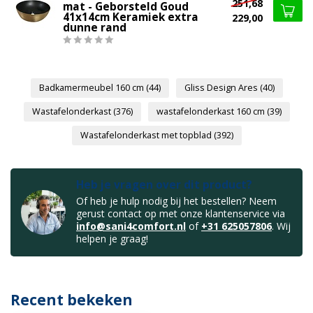
251,68
mat - Geborsteld Goud
41x14cm Keramiek extra
229,00
dunne rand
Badkamermeubel 160 cm
(44)
Gliss Design Ares
(40)
Wastafelonderkast
(376)
wastafelonderkast 160 cm
(39)
Wastafelonderkast met topblad
(392)
Heb je vragen over dit product?
Of heb je hulp nodig bij het bestellen? Neem
gerust contact op met onze klantenservice via
info@sani4comfort.nl
of
+31 625057806
. Wij
helpen je graag!
Recent bekeken