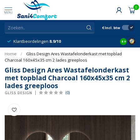
0
MENU
€
Incl. btw
Klantbeordelingen
8.9/10
8.9
Home
/
Gliss Design Ares Wastafelonderkast met topblad
Charcoal 160x45x35 cm 2 lades greeploos
Gliss Design Ares Wastafelonderkast
met topblad Charcoal 160x45x35 cm 2
lades greeploos
(0)
GLISS DESIGN