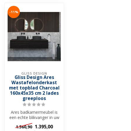
-11%
GLISS DESIGN
Gliss Design Ares
Wastafelonderkast
met topblad Charcoal
160x45x35 cm 2 lades
greeploos
Ares badkamermeubel is
een echte blikvanger in uw
badkamer. Het meubel is
1.395,00
1.560,90
gemaa...