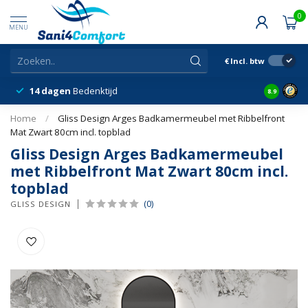
0
MENU
€
Incl. btw
14 dagen
Bedenktijd
Snelle &
8.9
Home
/
Gliss Design Arges Badkamermeubel met Ribbelfront
Mat Zwart 80cm incl. topblad
Gliss Design Arges Badkamermeubel
met Ribbelfront Mat Zwart 80cm incl.
topblad
(0)
GLISS DESIGN