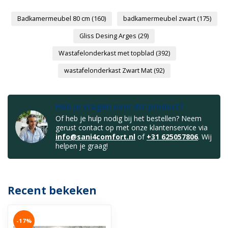
Badkamermeubel 80 cm
(160)
badkamermeubel zwart
(175)
Gliss Desing Arges
(29)
Wastafelonderkast met topblad
(392)
wastafelonderkast Zwart Mat
(92)
Heb je vragen over dit product?
Of heb je hulp nodig bij het bestellen? Neem
gerust contact op met onze klantenservice via
info@sani4comfort.nl
of
+31 625057806
. Wij
helpen je graag!
Recent bekeken
-17%