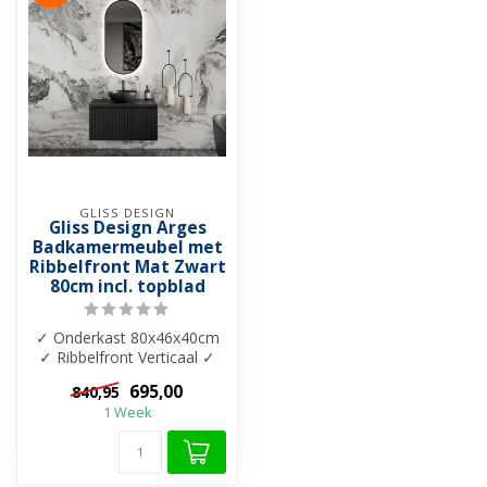
GLISS DESIGN
Gliss Design Arges
Badkamermeubel met
Ribbelfront Mat Zwart
80cm incl. topblad
✓ Onderkast 80x46x40cm
✓ Ribbelfront Verticaal ✓
Topblad 18mm zonder
695,00
840,95
uitsparing ...
1 Week