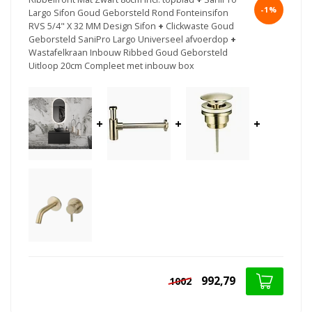
-1%
Largo Sifon Goud Geborsteld Rond Fonteinsifon
RVS 5/4" X 32 MM Design Sifon
+
Clickwaste Goud
Geborsteld SaniPro Largo Universeel afvoerdop
+
Wastafelkraan Inbouw Ribbed Goud Geborsteld
Uitloop 20cm Compleet met inbouw box
+
+
+
992,79
1002