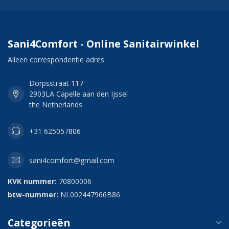
Sani4Comfort - Online Sanitairwinkel
Alleen correspondentie adres
Dorpsstraat 117
2903LA Capelle aan den Ijssel
the Netherlands
+31 625057806
sani4comfort@gmail.com
KVK nummer:
70800006
btw-nummer:
NL002447966B86
Categorieën