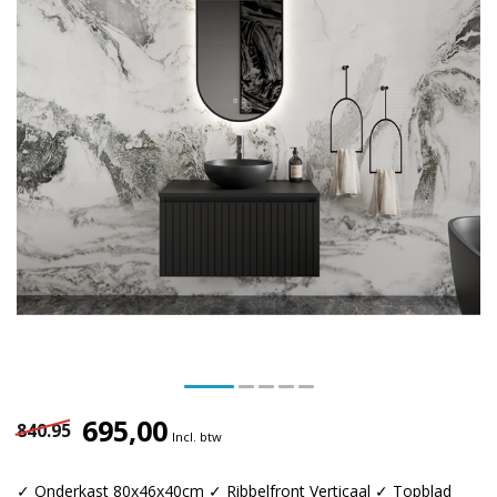
695,00
840.95
Incl. btw
✓ Onderkast 80x46x40cm ✓ Ribbelfront Verticaal ✓ Topblad