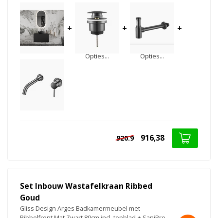
+
+
+
Opties...
Opties...
916,38
920.9
Set Inbouw Wastafelkraan Ribbed
Goud
Gliss Design Arges Badkamermeubel met
Ribbelfront Mat Zwart 80cm incl. topblad
+
SaniPro