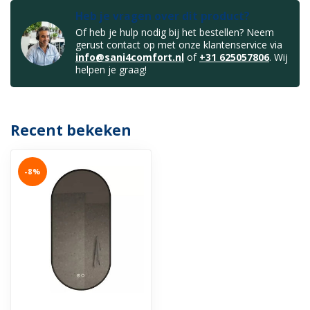
Heb je vragen over dit product?
Of heb je hulp nodig bij het bestellen? Neem
gerust contact op met onze klantenservice via
info@sani4comfort.nl
of
+31 625057806
. Wij
helpen je graag!
Recent bekeken
-8%