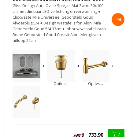
Gliss Design Aura Ovale Spiegel Mat Zwart 50x100
cm met dimbaar LED-verlichting en verwarming
+
Clickwaste Mila Universeel Geborsteld Goud
-1%
Afvoerplug 5/4
+
Design wastafel sifon Aloni Mila
Geborsteld Goud 5/4 33cm
+
Inbouw wastafelkraan
Rome Geborsteld Goud Creavit Aloni Mengkraan
uitloop 22cm
+
+
+
Opties...
Opties...
733,90
738.9