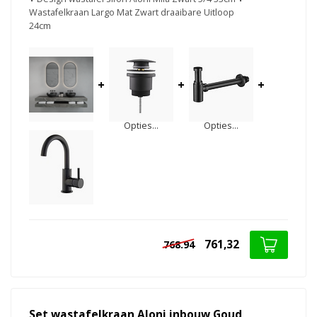
Wastafelkraan Largo Mat Zwart draaibare Uitloop
24cm
+
+
+
Opties...
Opties...
761,32
768.94
Set wastafelkraan Aloni inbouw Goud