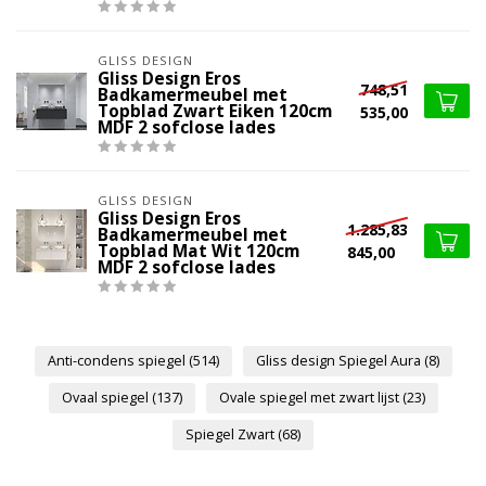
GLISS DESIGN
Gliss Design Eros
748,51
Badkamermeubel met
Topblad Zwart Eiken 120cm
535,00
MDF 2 sofclose lades
GLISS DESIGN
Gliss Design Eros
1.285,83
Badkamermeubel met
Topblad Mat Wit 120cm
845,00
MDF 2 sofclose lades
Anti-condens spiegel
(514)
Gliss design Spiegel Aura
(8)
Ovaal spiegel
(137)
Ovale spiegel met zwart lijst
(23)
Spiegel Zwart
(68)