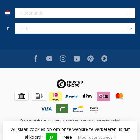
€
© Copyright 2026 Sani4Comfort - Online Sanitairwinkel
Wij slaan cookies op om onze website te verbeteren. Is dat
akkoord?
Ja
Nee
Meer over cookies »
Beoordeling op [review_system] voor [shop_name]: [rating]/10