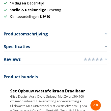
14 dagen
Bedenktijd
Snelle & Deskundige
Levering
Klantbeordelingen
8.9/10
Productomschrijving
Specificaties
Reviews
Product bundels
Set Opbouw wastafelkraan Draaibaar
Gliss Design Aura Ovale Spiegel Mat Zwart 50x100
cm met dimbaar LED-verlichting en verwarming
+
-1%
Clickwaste Mila Universeel Mat Zwart Afvoerplug 5/4
+
Design wastafel sifon Aloni Mila Zwart 5/4 33cm
+