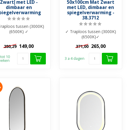
Zwart⎢met LED -
50x100cm Mat Zwart
dimbaar en
met LED, dimbaar en
piegelverwarming
spiegelverwarming -
38.3712
raploos tussen (3000K)
(6500K) ✓
✓ Traploos tussen (3000K)
iegelverwarming apart
(6500K)✓
an te zetten ✓ Touc...
Spiegelverwarming ✓ Touch
149,00
265,00
280,29
371,00
bediening ✓ Dimbaar...
 tot 10
3 a 4 dagen
weken
%