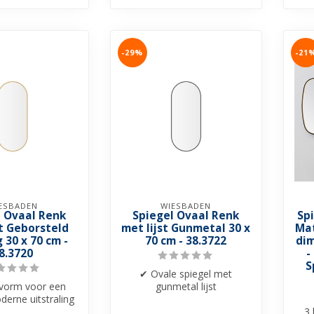
-29%
-21
ESBADEN
WIESBADEN
l Ovaal Renk
Spiegel Ovaal Renk
Sp
st Geborsteld
met lijst Gunmetal 30 x
Mat
 30 x 70 cm -
70 cm - 38.3722
dim
8.3720
-
S
✔ Ovale spiegel met
vorm voor een
gunmetal lijst
derne uitstraling
✔ Afmetingen: 30 x 70 cm
lijst in gunmetal
✔ Geschikt voor ba...
3 