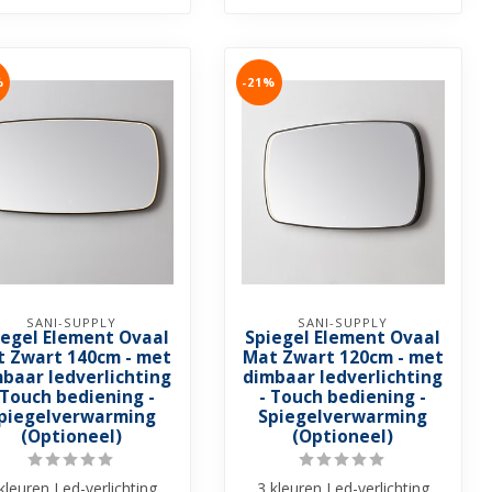
%
-21%
SANI-SUPPLY
SANI-SUPPLY
iegel Element Ovaal
Spiegel Element Ovaal
 Zwart 140cm - met
Mat Zwart 120cm - met
baar ledverlichting
dimbaar ledverlichting
 Touch bediening -
- Touch bediening -
piegelverwarming
Spiegelverwarming
(Optioneel)
(Optioneel)
kleuren Led-verlichting
3 kleuren Led-verlichting