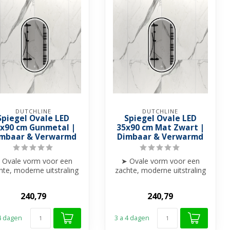
DUTCHLINE
DUTCHLINE
Spiegel Ovale LED
Spiegel Ovale LED
x90 cm Gunmetal |
35x90 cm Mat Zwart |
mbaar & Verwarmd
Dimbaar & Verwarmd
 Ovale vorm voor een
➤ Ovale vorm voor een
hte, moderne uitstraling
zachte, moderne uitstraling
 Perfect voor Wc's of
➤ Perfect voor Wc's of
kleine...
kleine...
240,79
240,79
 4 dagen
3 a 4 dagen