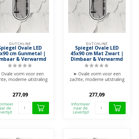
DUTCHLINE
DUTCHLINE
Spiegel Ovale LED
Spiegel Ovale LED
x90 cm Gunmetal |
45x90 cm Mat Zwart |
mbaar & Verwarmd
Dimbaar & Verwarmd
 Ovale vorm voor een
➤ Ovale vorm voor een
hte, moderne uitstraling
zachte, moderne uitstraling
 Perfect voor Wc's of
➤ Perfect voor Wc's of
kleine...
kleine...
277,09
277,09
formeer
Informeer
aar de
naar de
vertijd
Levertijd