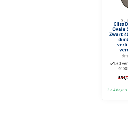
GLI
Gliss 
Ovale 
Zwart 4
dim
verl
ver
✔️Led ver
4000
✔️Spieg
531,
✔️Touch 
3 a 4 dagen