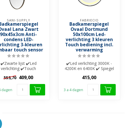
SANI-SUPPLY
FABRIECIO
Badkamerspiegel
Badkamerspiegel
Ovaal Lana Zwart
Ovaal Dortmund
90x45x3cm Anti-
50x100cm Led-
condens LED-
verlichting 3 kleuren
rlichting 3-kleuren
Touch bediening incl.
mbaar touch sensor
verwarming
✔️Zwarte lijst ✔️Led
✔️Led verlichting 3000K -
verlichting ✔️Touch
4200K en 6400K ✔️ Spiegel
chakelaar ✔️3-kleuren
verwarming ✔️Touche
409,00
415,00
553,70
✔️Dimbaar ✔️Spie...
bedienin...
 4 dagen
3 a 4 dagen