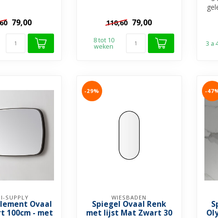
m...
gel
✓ Di
79,00
79,00
,60
110,60
8 tot 10
3 a
weken
-29%
-47
I-SUPPLY
WIESBADEN
Element Ovaal
Spiegel Ovaal Renk
S
t 100cm - met
met lijst Mat Zwart 30
Ol