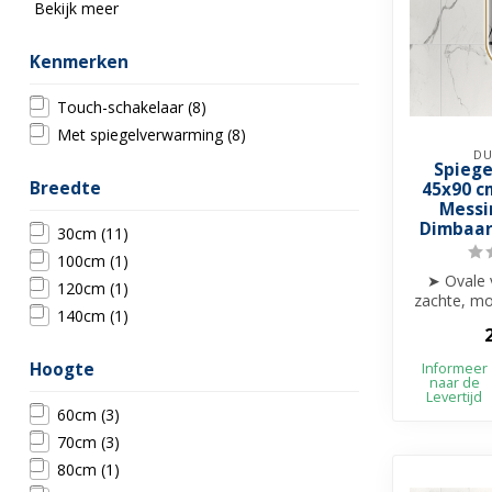
Bekijk meer
Kenmerken
Touch-schakelaar
(8)
Met spiegelverwarming
(8)
DU
Spiege
Breedte
45x90 c
Messi
Dimbaar
30cm
(11)
100cm
(1)
➤ Ovale 
120cm
(1)
zachte, mo
140cm
(1)
➤ Perfec
k
Hoogte
Informeer
naar de
Levertijd
60cm
(3)
70cm
(3)
80cm
(1)