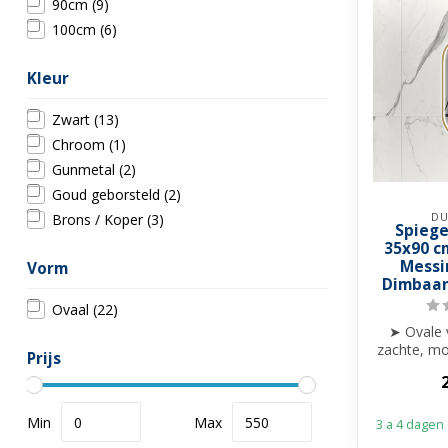
90cm
(9)
100cm
(6)
Kleur
Zwart
(13)
Chroom
(1)
Gunmetal
(2)
Goud geborsteld
(2)
DU
Brons / Koper
(3)
Spiege
35x90 c
Messi
Vorm
Dimbaar
Ovaal
(22)
➤ Ovale 
zachte, mo
Prijs
➤ Perfec
k
Min
Max
3 a 4 dagen