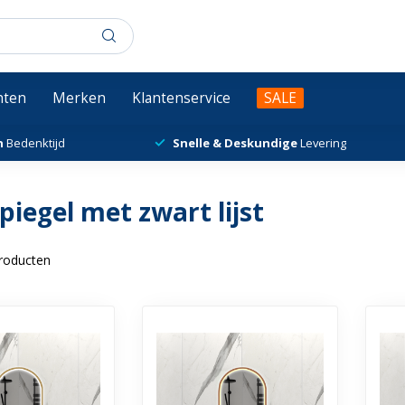
chten
Merken
Klantenservice
SALE
n
Bedenktijd
Snelle & Deskundige
Levering
iegel met zwart lijst
roducten