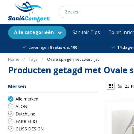
Alle categorieën
Sanitair Tips
Toilet Inri
Leveringen
Gratis v.a. 100
14 dage
Home
/
Tags
/
Ovale spiegel met zwart lijst
Producten getagd met Ovale sp
23
P
Merken
Alle merken
ALONI
DutchLine
FABRIECIO
GLISS DESIGN