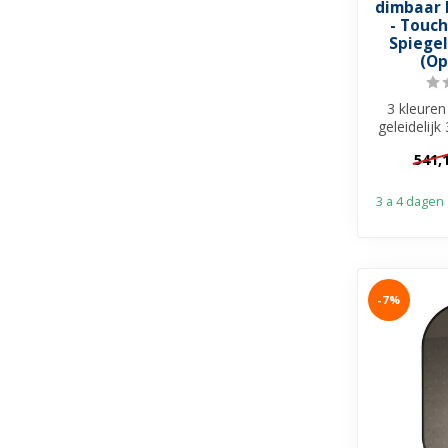
dimbaar 
- Touch
Spiege
(Op
3 kleuren
geleidelij
✓ Dimbaar v
541,
3 a 4 dagen
-7%