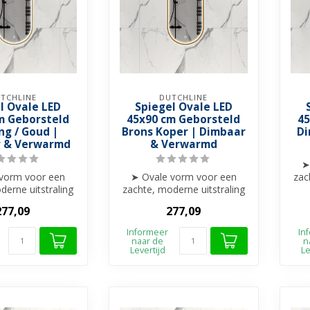
TCHLINE
DUTCHLINE
l Ovale LED
Spiegel Ovale LED
m Geborsteld
45x90 cm Geborsteld
45
ng / Goud |
Brons Koper | Dimbaar
Di
 & Verwarmd
& Verwarmd
➤
vorm voor een
➤ Ovale vorm voor een
zac
derne uitstraling
zachte, moderne uitstraling
➤
t voor Wc's of
➤ Perfect voor Wc's of
277,09
277,09
leine...
kleine...
Informeer
In
naar de
n
Levertijd
Le