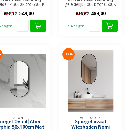
eidelijk 3000K tot 6500K
geleidelijk 3000K tot 6500K
mbaar verlichting ✓ Ex...
✓ Dimbaar verlichting ✓ Ex...
549,00
489,00
692,12
616,62
 4 dagen
3 a 4 dagen
%
-29%
ALONI
WIESBADEN
piegel Ovaal⎢Aloni
Spiegel ovaal
yphia 50x100cm Mat
Wiesbaden Nomi