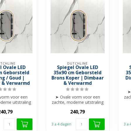
TCHLINE
DUTCHLINE
l Ovale LED
Spiegel Ovale LED
m Geborsteld
35x90 cm Geborsteld
35
ng / Goud |
Brons Koper | Dimbaar
Di
 & Verwarmd
& Verwarmd
➤
vorm voor een
➤ Ovale vorm voor een
zac
derne uitstraling
zachte, moderne uitstraling
➤
t voor Wc's of
➤ Perfect voor Wc's of
240,79
240,79
leine...
kleine...
3 a 4 dagen
3 a