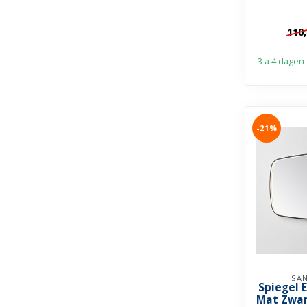
110
3 a 4 dagen
-21%
SAN
Spiegel 
Mat Zwar