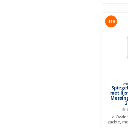
-29%
WI
Spiege
met lij
Messing
3
✔ Ovale 
zachte, mo
✔ Strakke 