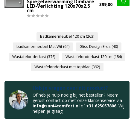
Spiegelverwarming Dimbare
399,00
LED-Verlichting 120x70x2,5
cm
Badkamermeubel 120 cm
(263)
badkamermeubel Mat Wit
(64)
Gliss Design Eros
(40)
Wastafelonderkast
(376)
Wastafelonderkast 120 cm
(184)
Wastafelonderkast met topblad
(392)
Heb je vragen over dit product?
Of heb je hulp nodig bij het bestellen? Neem
gerust contact op met onze klantenservice via
info@sani4comfort.nl
of
+31 625057806
. Wij
helpen je graag!