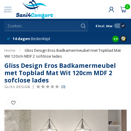
0
MENU
€
Incl. btw
14 dagen
Bedenktijd
Snelle &
8.9
Home
/
Gliss Design Eros Badkamermeubel met Topblad Mat
Wit 120cm MDF 2 sofclose lades
Gliss Design Eros Badkamermeubel
met Topblad Mat Wit 120cm MDF 2
sofclose lades
(0)
GLISS DESIGN