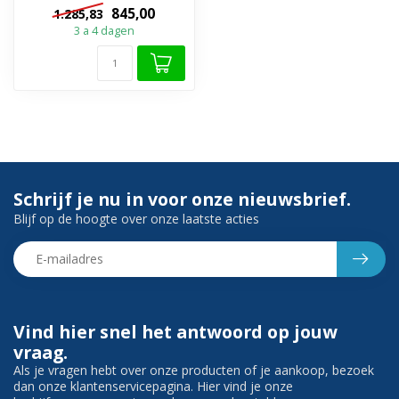
badkamermeubel Eros met
845,00
1.285,83
topblad van Gliss...
3 a 4 dagen
Schrijf je nu in voor onze nieuwsbrief.
Blijf op de hoogte over onze laatste acties
Vind hier snel het antwoord op jouw
vraag.
Als je vragen hebt over onze producten of je aankoop, bezoek
dan onze klantenservicepagina. Hier vind je onze