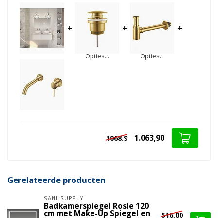
+
+
+
Opties...
Opties...
1.063,90
1068.9
Gerelateerde producten
SANI-SUPPLY
Badkamerspiegel Rosie 120
cm met Make-Up Spiegel en
516,00