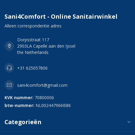
Sani4Comfort - Online Sanitairwinkel
Alleen correspondentie adres
Dorpsstraat 117
2903LA Capelle aan den Ijssel
the Netherlands
+31 625057806
sani4comfort@gmail.com
KVK nummer:
70800006
btw-nummer:
NL002447966B86
Categorieën