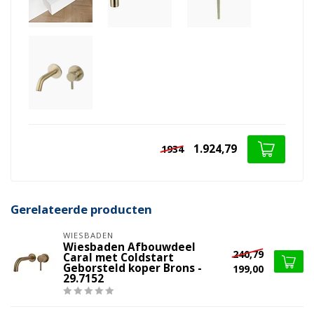
1.924,79
1934
Gerelateerde producten
WIESBADEN
Wiesbaden Afbouwdeel
240,79
Caral met Coldstart
Geborsteld koper Brons -
199,00
29.7152