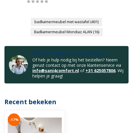
badkamermeubel met wastafel
(401)
Badkamermeubel Mondiaz ALAN
(16)
Heb je vragen over dit product?
Of heb je hulp nodig bij het bestellen? Neem
gerust contact op met onze klantenservice via
info@sani4comfort.nl
of
+31 625057806
. Wij
helpen je graag!
Recent bekeken
-17%