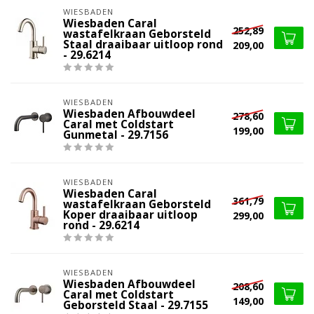
WIESBADEN
Wiesbaden Caral
252,89
wastafelkraan Geborsteld
Staal draaibaar uitloop rond
209,00
- 29.6214
WIESBADEN
Wiesbaden Afbouwdeel
278,60
Caral met Coldstart
199,00
Gunmetal - 29.7156
WIESBADEN
Wiesbaden Caral
361,79
wastafelkraan Geborsteld
Koper draaibaar uitloop
299,00
rond - 29.6214
WIESBADEN
Wiesbaden Afbouwdeel
208,60
Caral met Coldstart
149,00
Geborsteld Staal - 29.7155