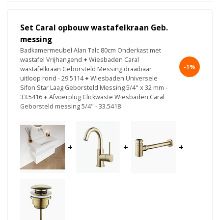
Set Caral opbouw wastafelkraan Geb.
messing
Badkamermeubel Alan Talc 80cm Onderkast met
wastafel Vrijhangend
+
Wiesbaden Caral
-1%
wastafelkraan Geborsteld Messing draaibaar
uitloop rond - 29.5114
+
Wiesbaden Universele
Sifon Star Laag Geborsteld Messing 5/4" x 32 mm -
33.5416
+
Afvoerplug Clickwaste Wiesbaden Caral
Geborsteld messing 5/4" - 33.5418
+
+
+