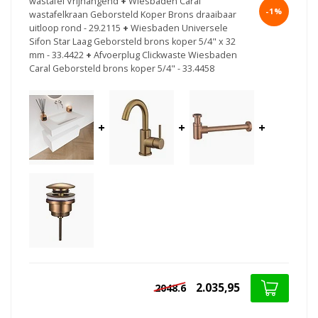
wastafel Vrijhangend
+
Wiesbaden Caral
-1%
wastafelkraan Geborsteld Koper Brons draaibaar
uitloop rond - 29.2115
+
Wiesbaden Universele
Sifon Star Laag Geborsteld brons koper 5/4" x 32
mm - 33.4422
+
Afvoerplug Clickwaste Wiesbaden
Caral Geborsteld brons koper 5/4" - 33.4458
+
+
+
2.035,95
2048.6