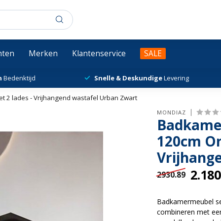
chten
Merken
Klantenservice
SALE
n
Bedenktijd
Snelle & Deskundige
Levering
2 lades - Vrijhangend wastafel Urban Zwart
MONDIAZ
Badkamer
120cm On
Vrijhang
2.180
2930.89
Badkamermeubel set A
combineren met een 