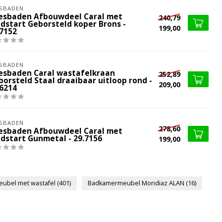
SBADEN
esbaden Afbouwdeel Caral met
240,79
ldstart Geborsteld koper Brons -
199,00
.7152
SBADEN
esbaden Caral wastafelkraan
252,89
borsteld Staal draaibaar uitloop rond -
209,00
.6214
SBADEN
278,60
esbaden Afbouwdeel Caral met
ldstart Gunmetal - 29.7156
199,00
ubel met wastafel
(401)
Badkamermeubel Mondiaz ALAN
(16)