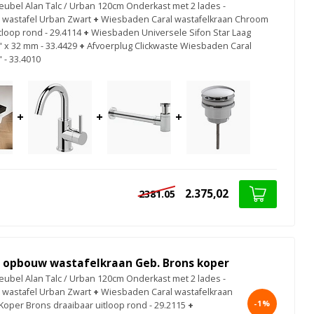
bel Alan Talc / Urban 120cm Onderkast met 2 lades -
 wastafel Urban Zwart
+
Wiesbaden Caral wastafelkraan Chroom
tloop rond - 29.4114
+
Wiesbaden Universele Sifon Star Laag
 x 32 mm - 33.4429
+
Afvoerplug Clickwaste Wiesbaden Caral
 - 33.4010
+
+
+
2.375,02
2381.05
l opbouw wastafelkraan Geb. Brons koper
bel Alan Talc / Urban 120cm Onderkast met 2 lades -
 wastafel Urban Zwart
+
Wiesbaden Caral wastafelkraan
-1%
Koper Brons draaibaar uitloop rond - 29.2115
+