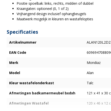
Positie spoelbak: links, rechts, midden of dubbel
Kraangaten: optioneel (0, 1 of 2)
Vrijhangend design inclusief ophangbeugels
Maatwerk mogelijk in kleuren en wastafelopties
Specificaties
Artikelnummer
ALAN120L2D2T
EAN Code
609694708809
Merk
Mondiaz
Model
Alan
Kleur wastafelonderkast
Talc
Afmetingen badkamermeubel bxdxh
121 x 41 x 30 
Afmetingen Wastafel
120 x 46 x 12 