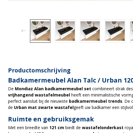
Productomschrijving
Badkamermeubel Alan Talc / Urban 12
De
Mondiaz Alan badkamermeubel set
combineert strak desi
vrijhangend wastafelmeubel
heeft een minimalistische vormg
perfect aansluit bij de nieuwste
badkamermeubel trends
. De 
de
Urban mat zwarte wastafel
geeft uw badkamer een stijlvolle
Ruimte en gebruiksgemak
Met een breedte van
121 cm
biedt de
wastafelonderkast
roya