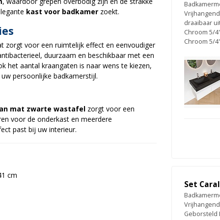
m
, waardoor grepen overbodig zijn en de strakke
Badkamermeu
 elegante
kast voor badkamer
zoekt.
Vrijhangend
draaibaar ui
ies
Chroom 5/4"
Chroom 5/4"
at zorgt voor een ruimtelijk effect en eenvoudiger
antibacterieel, duurzaam en beschikbaar met een
Ook het aantal kraangaten is naar wens te kiezen,
 uw persoonlijke badkamerstijl.
an mat zwarte wastafel
zorgt voor een
uren voor de onderkast en meerdere
ect past bij uw interieur.
 41 cm
Set Cara
Badkamermeu
Vrijhangend
Geborsteld 