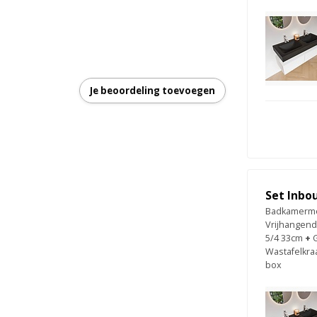
Je beoordeling toevoegen
sh & Pull systeem
Set Inbo
Badkamermeu
Vrijhangend
5/4 33cm
+
Wastafelkra
box