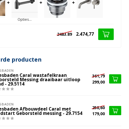
+
+
+
Opties...
2.474,77
2483.89
erde producten
SBADEN
esbaden Caral wastafelkraan
361,79
borsteld Messing draaibaar uitloop
299,00
d - 29.5114
SBADEN
250,60
esbaden Afbouwdeel Caral met
ldstart Geborsteld messing - 29.7154
179,00