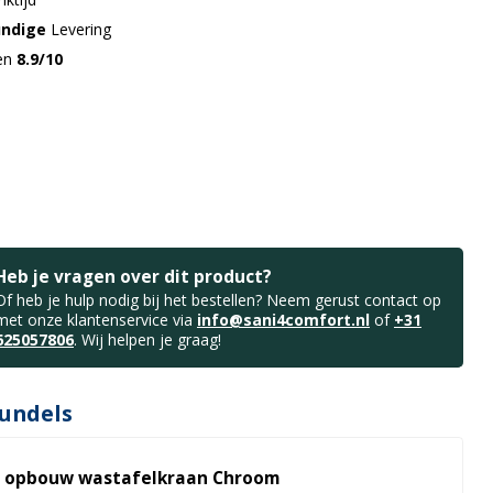
undige
Levering
gen
8.9/10
Heb je vragen over dit product?
Of heb je hulp nodig bij het bestellen? Neem gerust contact op
met onze klantenservice via
info@sani4comfort.nl
of
+31
625057806
. Wij helpen je graag!
undels
l opbouw wastafelkraan Chroom