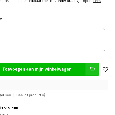
k posities en beschikbaar met of zonder kraangat optie.
Lees
*
Toevoegen aan mijn winkelwagen
elijken
Deel dit product
is v.a. 100
ktijd