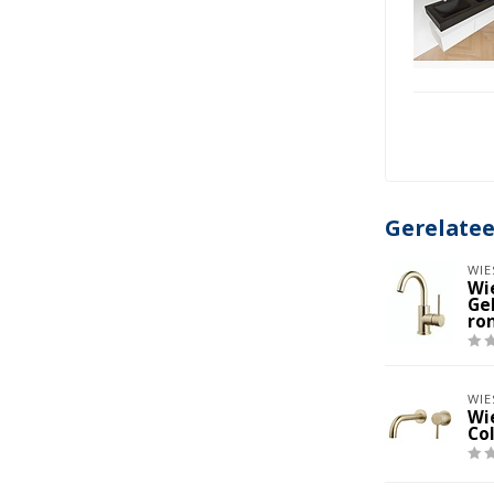
Gerelate
WIE
Wi
Ge
ron
WIE
Wi
Co