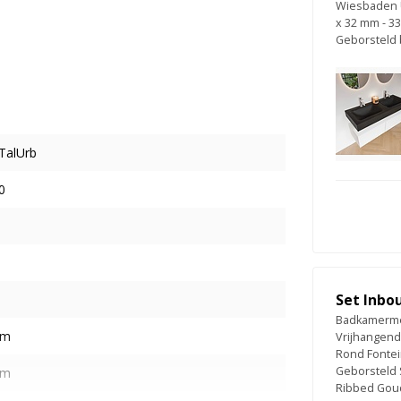
Wiesbaden U
x 32 mm - 3
Geborsteld 
alUrb
0
Set Inbo
Badkamermeu
cm
Vrijhangend
Rond Fontei
Geborsteld 
cm
Ribbed Goud