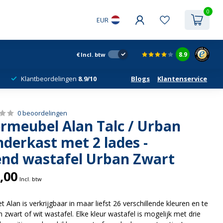
0
EUR
8.9
€
Incl. btw
Klantbeordelingen
8.9/10
Blogs
Klantenservice
0 beoordelingen
meubel Alan Talc / Urban
derkast met 2 lades -
end wastafel Urban Zwart
,00
Incl. btw
lan is verkrijgbaar in maar liefst 26 verschillende kleuren en te
zwart of wit wastafel. Elke kleur wastafel is mogelijk met drie