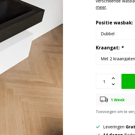
verschillende wasba
meer
.
Positie wasbak:
Kraangat:
*
1 Week
Toevoegen om te verg
Leveringen
Grat
14 dagen
Beden