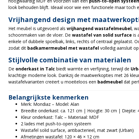
hoogwaardig MDF en voorzien van een
push-to-open systee
look behouden blijft. Ideaal voor wie een functionele maar toch
Vrijhangend design met maatwerkopt
Het meubel is uitgevoerd als
vrijhangend wastafelmeubel
, w
schoonmaken van de vloer. De
wastafel van solid surface
is 
enkele of dubbele spoelbak, links, rechts of centraal geplaatst. 
zodat dit
badkamermeubel met wastafel
volledig aansluit op
Stijlvolle combinatie van materialen
De
onderkast in Talc
biedt warmte en verfijning, terwijl de
Urb
krachtige moderne look. Dankzij de maatwerkopties met 26 kle
wastafelvarianten creëert u moeiteloos een
badmeubel
dat perf
Belangrijkste kenmerken
Merk: Mondiaz – Model: Alan
Breedte onderkast: ca. 121 cm | Hoogte: 30 cm | Diepte:
Kleur onderkast: Talc – Materiaal: MDF
2 lades met push-to-open systeem
Wastafel solid surface, antibacterieel, mat zwart (Urban)
Afmetingen wastafel: 120 × 46 × 12 cm