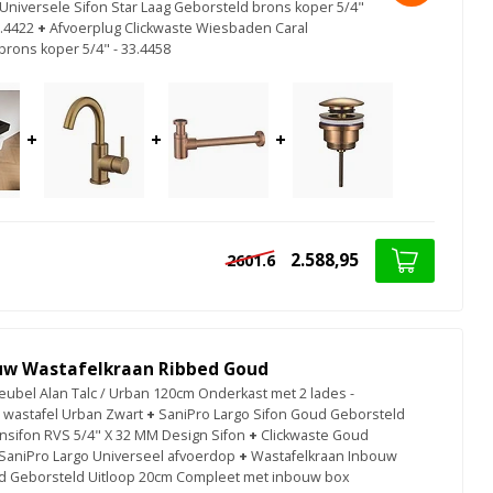
niversele Sifon Star Laag Geborsteld brons koper 5/4"
3.4422
+
Afvoerplug Clickwaste Wiesbaden Caral
brons koper 5/4" - 33.4458
+
+
+
2.588,95
2601.6
uw Wastafelkraan Ribbed Goud
bel Alan Talc / Urban 120cm Onderkast met 2 lades -
 wastafel Urban Zwart
+
SaniPro Largo Sifon Goud Geborsteld
nsifon RVS 5/4" X 32 MM Design Sifon
+
Clickwaste Goud
SaniPro Largo Universeel afvoerdop
+
Wastafelkraan Inbouw
 Geborsteld Uitloop 20cm Compleet met inbouw box