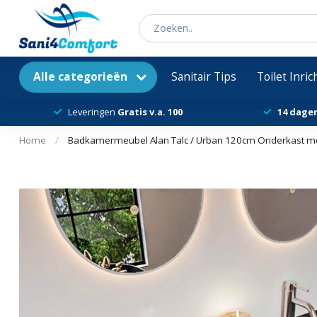
Alle categorieën
Sanitair Tips
Toilet Inri
Leveringen
Gratis v.a. 100
14 dage
Home
/
Badkamermeubel Alan Talc / Urban 120cm Onderkast met 