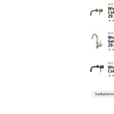
WIE
Wi
Co
29
WIE
Wi
Ge
29
WIE
Wi
Co
badkamerme