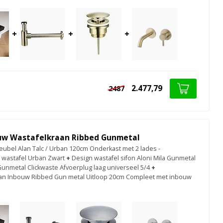
+
+
+
2.477,79
2487
uw Wastafelkraan Ribbed Gunmetal
bel Alan Talc / Urban 120cm Onderkast met 2 lades -
 wastafel Urban Zwart
+
Design wastafel sifon Aloni Mila Gunmetal
Gunmetal Clickwaste Afvoerplug laag universeel 5/4
+
an Inbouw Ribbed Gun metal Uitloop 20cm Compleet met inbouw