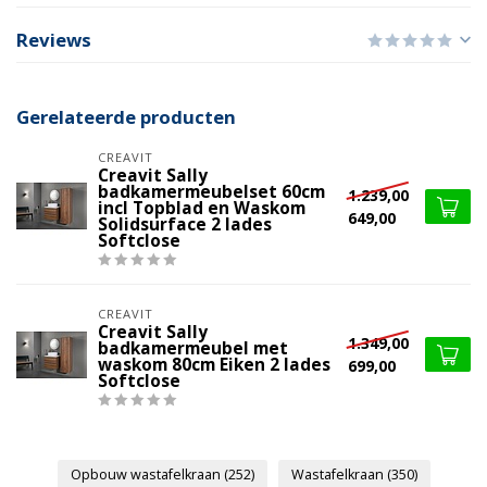
Reviews
Gerelateerde producten
CREAVIT
Creavit Sally
badkamermeubelset 60cm
1.239,00
incl Topblad en Waskom
649,00
Solidsurface 2 lades
Softclose
CREAVIT
Creavit Sally
1.349,00
badkamermeubel met
waskom 80cm Eiken 2 lades
699,00
Softclose
Opbouw wastafelkraan
(252)
Wastafelkraan
(350)