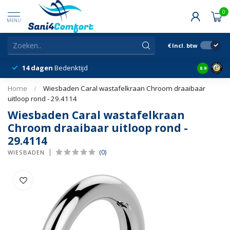
0
MENU
€
Incl. btw
14 dagen
Bedenktijd
Snelle &
8.9
Home
/
Wiesbaden Caral wastafelkraan Chroom draaibaar
uitloop rond - 29.4114
Wiesbaden Caral wastafelkraan
Chroom draaibaar uitloop rond -
29.4114
(0)
WIESBADEN