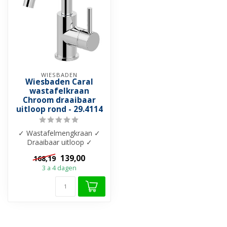
WIESBADEN
Wiesbaden Caral
wastafelkraan
Chroom draaibaar
uitloop rond - 29.4114
✓ Wastafelmengkraan ✓
Draaibaar uitloop ✓
Messing materiaal ✓
139,00
168,19
Cartouche keramisc...
3 a 4 dagen