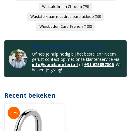
Wastafelkraan Chroom
(79)
Wastafelkraan met draaibare uitloop
(58)
Wiesbaden Caral Kranen
(100)
Heb je vragen over dit product?
Of heb je hulp nodig bij het bestellen? Neem
gerust contact op met onze klantenservice via
info@sani4comfort.nl
of
+31 625057806
. Wij
helpen je graag!
Recent bekeken
-17%