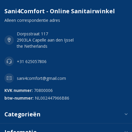
Sani4Comfort - Online Sanitairwinkel
Alleen correspondentie adres
Dorpsstraat 117
2903LA Capelle aan den Ijssel
the Netherlands
+31 625057806
sani4comfort@gmail.com
KVK nummer:
70800006
btw-nummer:
NL002447966B86
Categorieën