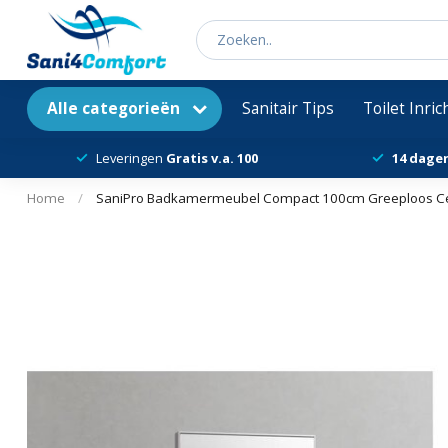
Alle categorieën
Sanitair Tips
Toilet Inri
Leveringen
Gratis v.a. 100
14 dage
Home
/
SaniPro Badkamermeubel Compact 100cm Greeploos C