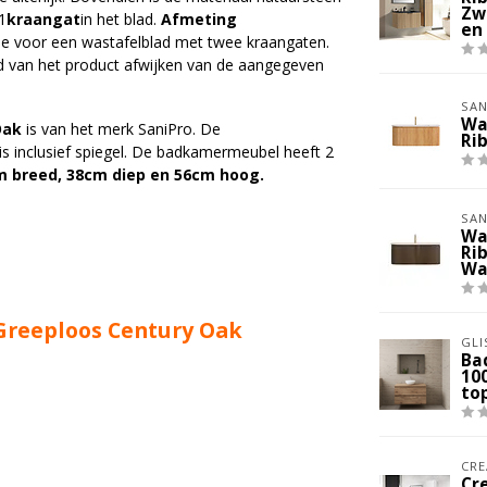
Zw
1
kraangat
in het blad.
Afmeting
en
ene voor een wastafelblad met twee kraangaten.
ijd van het product afwijken van de aangegeven
SAN
Wa
Oak
is van het merk SaniPro. De
Ri
s inclusief spiegel. De badkamermeubel heeft 2
 breed, 38cm diep en 56cm hoog.
SAN
Wa
Ri
Wa
reeploos Century Oak
GLI
Ba
10
to
CRE
Cr