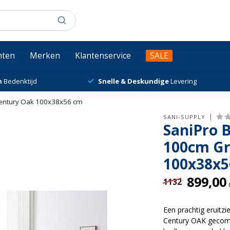
chten
Merken
Klantenservice
SALE
n
Bedenktijd
Snelle & Deskundige
Levering
entury Oak 100x38x56 cm
SANI-SUPPLY
SaniPro
100cm Gr
100x38x5
899,00
1132
Een prachtig eruit
Century OAK gecombi