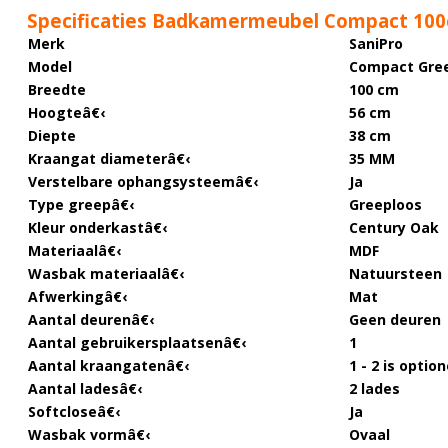
Specificaties Badkamermeubel Compact 100
Merk
SaniPro
Model
Compact Gre
Breedte
100 cm
Hoogte
â€‹
56 cm
Diepte
38 cm
Kraangat diameter
â€‹
35 MM
Verstelbare ophangsysteem
â€‹
Ja
Type greep
â€‹
Greeploos
Kleur onderkast
â€‹
Century Oak
Materiaal
â€‹
MDF
Wasbak materiaal
â€‹
Natuursteen
Afwerking
â€‹
Mat
Aantal deuren
â€‹
Geen deuren
Aantal gebruikersplaatsen
â€‹
1
Aantal kraangaten
â€‹
1 - 2 is optio
Aantal lades
â€‹
2 lades
Softclose
â€‹
Ja
Wasbak vorm
â€‹
Ovaal