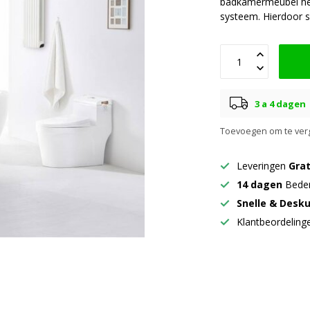
badkamermeubel heef
systeem. Hierdoor s
3 a 4 dagen
Toevoegen om te verg
Leveringen
Grat
14 dagen
Beden
Snelle & Desk
Klantbeordelin