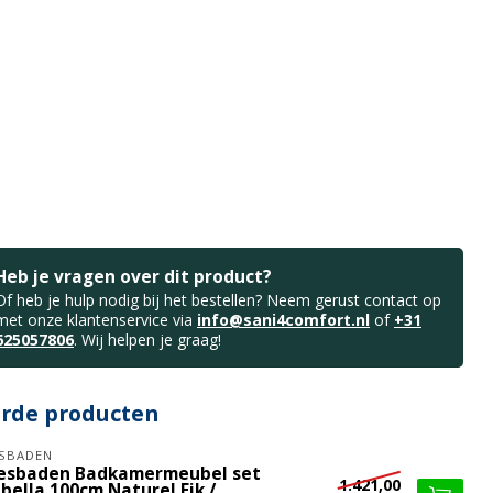
Heb je vragen over dit product?
Of heb je hulp nodig bij het bestellen? Neem gerust contact op
met onze klantenservice via
info@sani4comfort.nl
of
+31
625057806
. Wij helpen je graag!
erde producten
SBADEN
esbaden Badkamermeubel set
1.421,00
bella 100cm Naturel Eik /