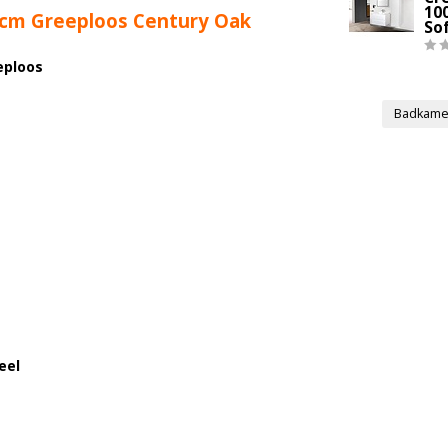
10
cm Greeploos Century Oak
So
eploos
Badkame
neel