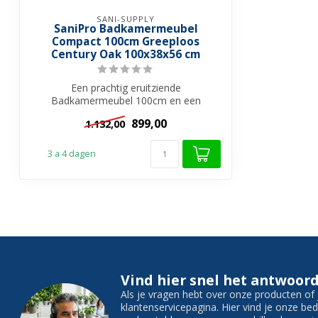
SANI-SUPPLY
SaniPro Badkamermeubel
Compact 100cm Greeploos
Century Oak 100x38x56 cm
Een prachtig eruitziende
Badkamermeubel 100cm en een
onderkast in het kleur Cent...
899,00
1.132,00
3 a 4 dagen
Vind hier snel het antwoord
Als je vragen hebt over onze producten o
klantenservicepagina. Hier vind je onze b