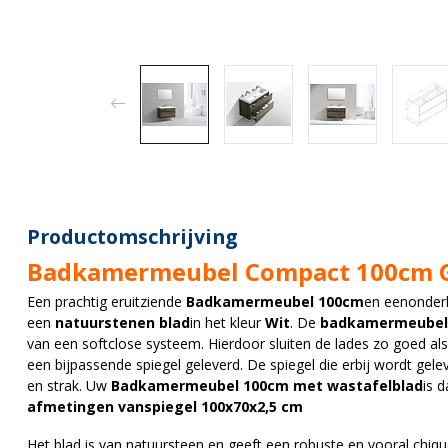
Productomschrijving
Badkamermeubel Compact 100cm G
Een prachtig eruitziende
Badkamermeubel 100cm
en eenonderk
een
natuurstenen blad
in het kleur
Wit
. De
badkamermeubel
van een softclose systeem. Hierdoor sluiten de lades zo goed al
een bijpassende spiegel geleverd. De spiegel die erbij wordt gele
en strak. Uw
Badkamermeubel 100cm met wastafelblad
is 
afmetingen vanspiegel 100x70x2,5 cm
Het blad is van natuursteen en geeft een robuste en vooral chique