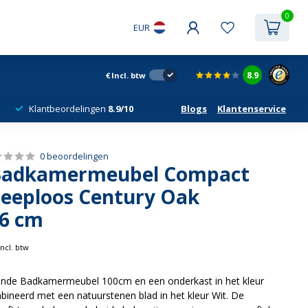
0
EUR
8.9
€
Incl. btw
Klantbeordelingen
8.9/10
Blogs
Klantenservice
0 beoordelingen
 Badkamermeubel Compact
eeploos Century Oak
6 cm
Incl. btw
ziende Badkamermeubel 100cm en een onderkast in het kleur
neerd met een natuurstenen blad in het kleur Wit. De