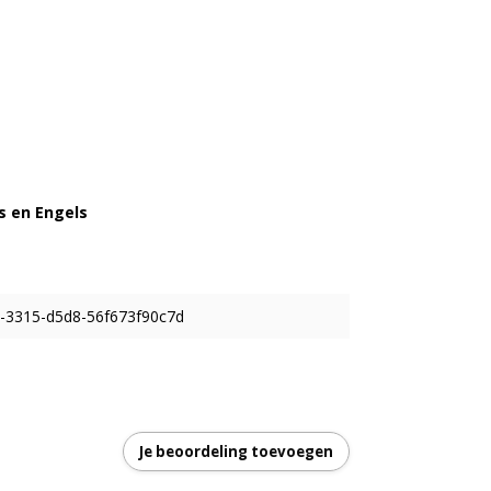
s en Engels
-3315-d5d8-56f673f90c7d
Je beoordeling toevoegen