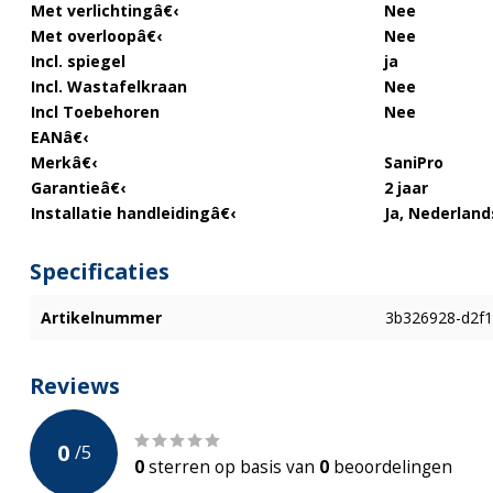
Met verlichting
â€‹
Nee
Met overloop
â€‹
Nee
Incl. spiegel
ja
Incl. Wastafelkraan
Nee
Incl Toebehoren
Nee
EAN
â€‹
Merk
â€‹
SaniPro
Garantie
â€‹
2 jaar
Installatie handleiding
â€‹
Ja, Nederland
Specificaties
Artikelnummer
3b326928-d2f1
Reviews
0
/
5
0
sterren op basis van
0
beoordelingen