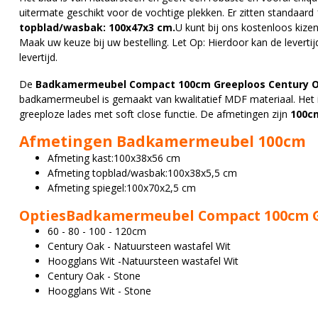
uitermate geschikt voor de vochtige plekken. Er zitten standaard 
topblad/wasbak: 100x47x3 cm
.
U kunt bij ons kostenloos kiz
Maak uw keuze bij uw bestelling. Let Op: Hierdoor kan de levert
levertijd.
De
Badkamermeubel Compact 100cm Greeploos Century 
badkamermeubel is gemaakt van kwalitatief MDF materiaal. Het i
greeploze lades met soft close functie. De afmetingen zijn
100cm
Afmetingen Badkamermeubel 100cm
Afmeting kast:
100x38x56 cm
Afmeting topblad/wasbak:
100x38x5,5 cm
Afmeting spiegel:
100x70x2,5 cm
OptiesBadkamermeubel Compact 100cm G
60 - 80 - 100 - 120cm
Century Oak - Natuursteen wastafel Wit
Hoogglans Wit -Natuursteen wastafel Wit
Century Oak - Stone
Hoogglans Wit - Stone