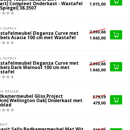
art⎢Compleet Onderkast - Wastafel
1.015,00
 Spiegel⎢38.3507
I-SUPPLY
2.093,66
stafelmeubel Eleganza Curve met
bbels Acacia 100 cm met Wastafel
1.643,00
I-SUPPLY
stafelmeubel Eleganza Curve met
2.093,66
bbels Dark Walnoot 100 cm met
1.643,00
stafel
SS DESIGN
dkamermeubel Gliss Project
579,59
0cm⎢Wellington Oak⎢Onderkast met
479,00
pblad
AVIT
eavit Sally Badkamermeubel Mat Wit
839,00