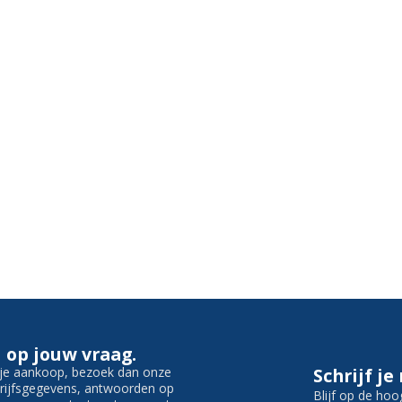
 op jouw vraag.
f je aankoop, bezoek dan onze
Schrijf je
edrijfsgegevens, antwoorden op
Blijf op de hoo