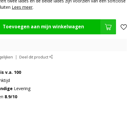
t twee lades en de beide lades zijn voorzien van een softclose
luiten
Lees meer
.
Toevoegen aan mijn winkelwagen
elijken
Deel dit product
is v.a. 100
ktijd
undige
Levering
gen
8.9/10