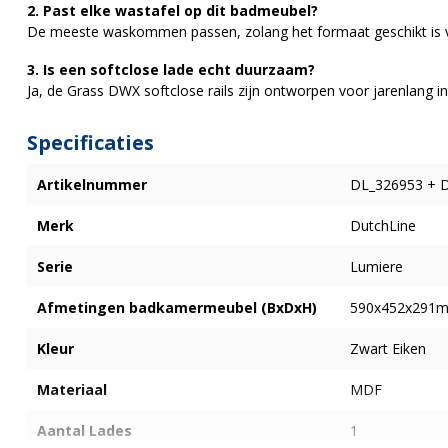
2. Past elke wastafel op dit badmeubel?
De meeste waskommen passen, zolang het formaat geschikt is v
3. Is een softclose lade echt duurzaam?
Ja, de Grass DWX softclose rails zijn ontworpen voor jarenlang in
Specificaties
Artikelnummer
DL_326953 + 
Merk
DutchLine
Serie
Lumiere
Afmetingen badkamermeubel (BxDxH)
590x452x291
Kleur
Zwart Eiken
Materiaal
MDF
Aantal Lades
1