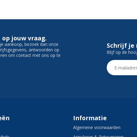
 op jouw vraag.
f je aankoop, bezoek dan onze
Schrijf je
edrijfsgegevens, antwoorden op
Blijf op de hoo
ieren om contact met ons op te
eën
Informatie
Algemene voorwaarden
bels
Annuleren & Retourneren