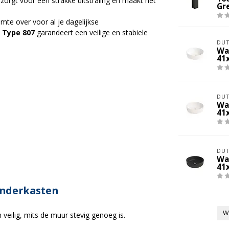
zorgt voor een strakke uitstraling en maakt het
Gr
imte over voor al je dagelijkse
 Type 807
garandeert een veilige en stabiele
DUT
Wa
41
DUT
Wa
41
DUT
Wa
41
onderkasten
W
eilig, mits de muur stevig genoeg is.