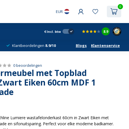
0
EUR
8.9
€
Incl. btw
Klantbeordelingen
8.9/10
Blogs
Klantenservice
0 beoordelingen
rmeubel met Topblad
Zwart Eiken 60cm MDF 1
lade
chline Lumiere wastafelonderkast 60cm in Zwart Eiken met
 lade en sifonuitsparing. Perfect voor elke moderne badkamer.