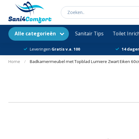
Alle categorieën
Sanitair Tips
Toilet Inri
Leveringen
Gratis v.a. 100
14 dage
Home
/
Badkamermeubel met Topblad Lumiere Zwart Eiken 60cm