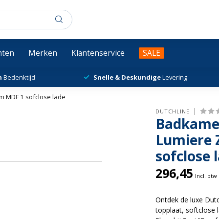
chten
Merken
Klantenservice
SALE
n
Bedenktijd
Snelle & Deskundige
Levering
 MDF 1 sofclose lade
DUTCHLINE
Badkame
Lumiere 
sofclose 
296,45
Incl. btw
Ontdek de luxe Dut
topplaat, softclose