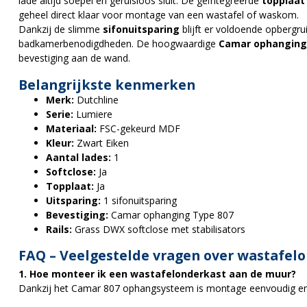
lade altijd soepel en geruisloos sluit. De geïntegreerde
topplaat
geheel direct klaar voor montage van een wastafel of waskom.
Dankzij de slimme
sifonuitsparing
blijft er voldoende opbergru
badkamerbenodigdheden. De hoogwaardige
Camar ophanging
bevestiging aan de wand.
Belangrijkste kenmerken
Merk:
Dutchline
Serie:
Lumiere
Materiaal:
FSC-gekeurd MDF
Kleur:
Zwart Eiken
Aantal lades:
1
Softclose:
Ja
Topplaat:
Ja
Uitsparing:
1 sifonuitsparing
Bevestiging:
Camar ophanging Type 807
Rails:
Grass DWX softclose met stabilisators
FAQ – Veelgestelde vragen over wastafel
1. Hoe monteer ik een wastafelonderkast aan de muur?
Dankzij het Camar 807 ophangsysteem is montage eenvoudig en v