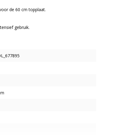
oor de 60 cm topplaat.
tensief gebruik.
DL_677895
mm