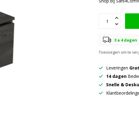
Shop bij Sani4Comf
3 a 4 dagen
Toevoegen om te verg
Leveringen
Grat
14 dagen
Beden
Snelle & Desk
Klantbeordelin