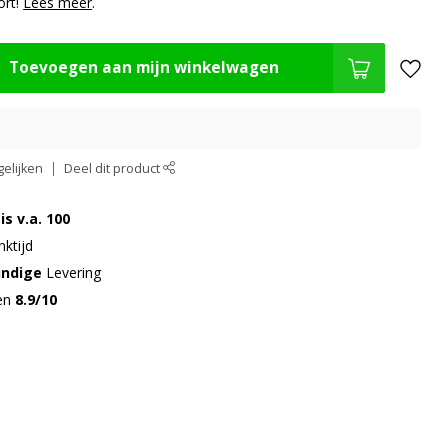
ort!
Lees meer
.
Toevoegen aan mijn winkelwagen
elijken
Deel dit product
is v.a. 100
ktijd
undige
Levering
gen
8.9/10