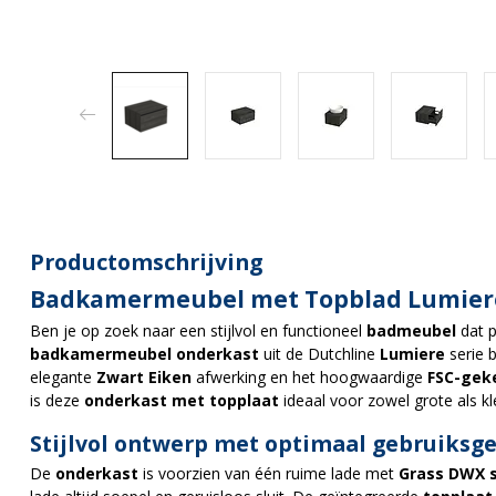
Productomschrijving
Badkamermeubel met Topblad Lumiere
Ben je op zoek naar een stijlvol en functioneel
badmeubel
dat p
badkamermeubel onderkast
uit de Dutchline
Lumiere
serie b
elegante
Zwart Eiken
afwerking en het hoogwaardige
FSC-gek
is deze
onderkast met topplaat
ideaal voor zowel grote als k
Stijlvol ontwerp met optimaal gebruiks
De
onderkast
is voorzien van één ruime lade met
Grass DWX so