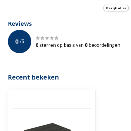
Softclose
Bekijk alles
Incl. Waskom
Reviews
Incl. Kraan
0
/
5
Incl Sifon en click-waste
0
sterren op basis van
0
beoordelingen
Voorgemonteerd
Bevestiging
Ophang
Recent bekeken
Garantie
2 jaar