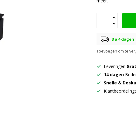
meer
.
3 a 4 dagen
Toevoegen om te verg
Leveringen
Grat
14 dagen
Beden
Snelle & Desk
Klantbeordelin