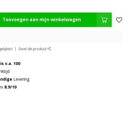
Toevoegen aan mijn winkelwagen
elijken
Deel dit product
is v.a. 100
ktijd
undige
Levering
gen
8.9/10