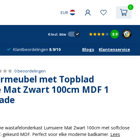
0
EUR
8.9
€
Incl. btw
Klantbeordelingen
8.9/10
Blogs
Klantenservice
0 beoordelingen
rmeubel met Topblad
 Mat Zwart 100cm MDF 1
lade
zame wastafelonderkast Lumuiere Mat Zwart 100cm met softclose
SC-gekeurd MDF. Perfect voor elke moderne badkamer.
Lees