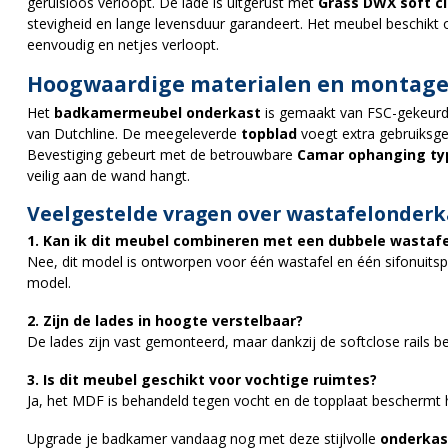
geruisloos verloopt. De lade is uitgerust met
Grass DWX soft cl
stevigheid en lange levensduur garandeert. Het meubel beschikt
eenvoudig en netjes verloopt.
Hoogwaardige materialen en montag
Het
badkamermeubel onderkast
is gemaakt van FSC-gekeurd
van Dutchline. De meegeleverde
topblad
voegt extra gebruiksg
Bevestiging gebeurt met de betrouwbare
Camar ophanging ty
veilig aan de wand hangt.
Veelgestelde vragen over wastafelonder
1. Kan ik dit meubel combineren met een dubbele wastafe
Nee, dit model is ontworpen voor één wastafel en één sifonuitsp
model.
2. Zijn de lades in hoogte verstelbaar?
De lades zijn vast gemonteerd, maar dankzij de softclose rails 
3. Is dit meubel geschikt voor vochtige ruimtes?
Ja, het MDF is behandeld tegen vocht en de topplaat beschermt 
Upgrade je badkamer vandaag nog met deze stijlvolle
onderkas