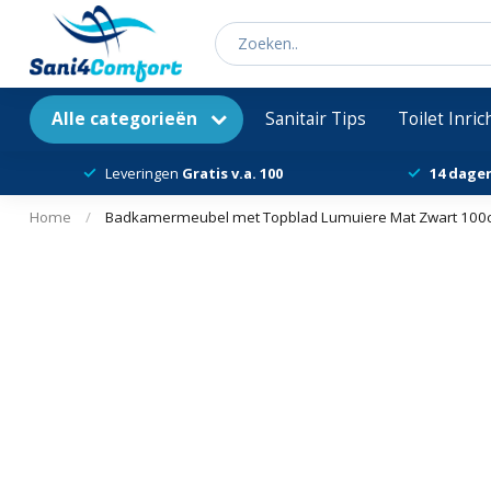
Alle categorieën
Sanitair Tips
Toilet Inri
Leveringen
Gratis v.a. 100
14 dage
Home
/
Badkamermeubel met Topblad Lumuiere Mat Zwart 100c