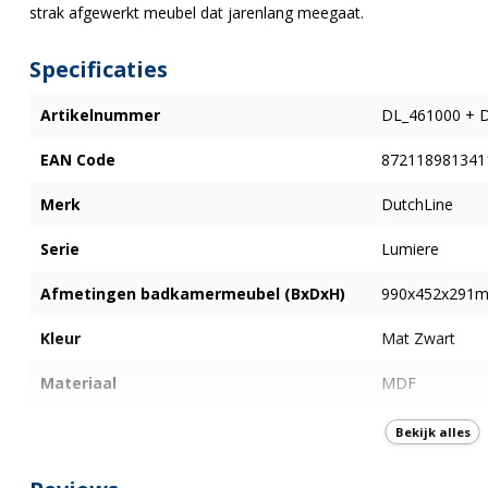
strak afgewerkt meubel dat jarenlang meegaat.
Specificaties
Artikelnummer
DL_461000 + 
EAN Code
872118981341
Merk
DutchLine
Serie
Lumiere
Afmetingen badkamermeubel (BxDxH)
990x452x291
Kleur
Mat Zwart
Materiaal
MDF
Aantal Lades
1
Bekijk alles
Softclose