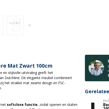
re Mat Zwart 100cm
 stijlvolle uitstraling geeft: het
an Dutchline. Dit elegante meubel combineert
kzij het strakke mat zwarte design en FSC-
n.
Gerelate
DUT
e met
softclose functie
, zodat openen en sluiten
Ba
16