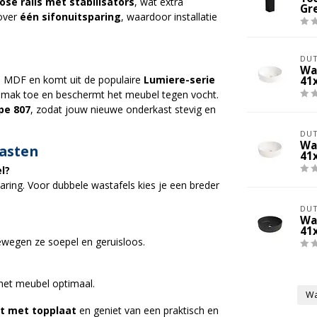
ose rails met stabilisators
, wat extra
Gr
 over
één sifonuitsparing
, waardoor installatie
e
DUT
Wa
 MDF en komt uit de populaire
Lumiere-serie
41
emak toe en beschermt het meubel tegen vocht.
pe 807
, zodat jouw nieuwe onderkast stevig en
DUT
Wa
kasten
41
l?
aring. Voor dubbele wastafels kies je een breder
DUT
Wa
41
bewegen ze soepel en geruisloos.
het meubel optimaal.
Wa
t met topplaat
en geniet van een praktisch en