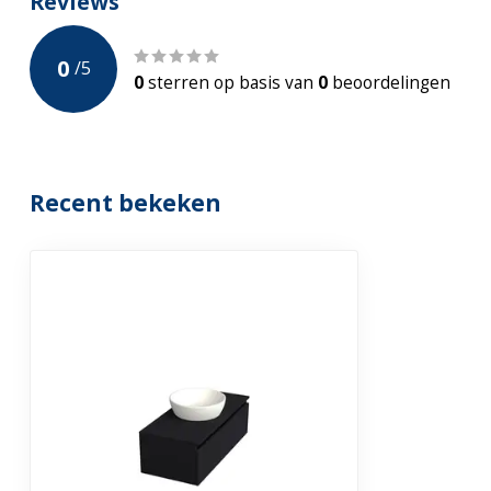
Reviews
Incl. Waskom
0
/
5
Incl. Kraan
0
sterren op basis van
0
beoordelingen
Incl Sifon en click-waste
Voorgemonteerd
Recent bekeken
Bevestiging
Ophang
Garantie
2 jaar