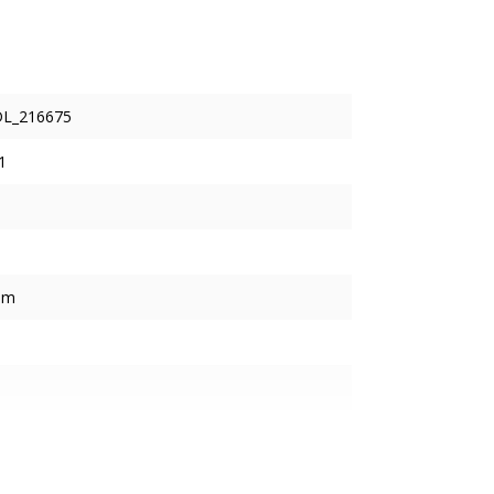
DL_216675
1
mm