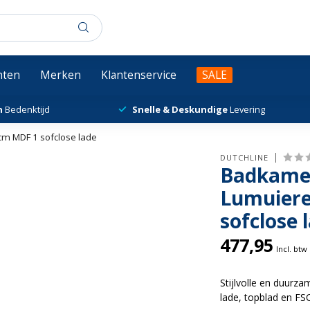
chten
Merken
Klantenservice
SALE
n
Bedenktijd
Snelle & Deskundige
Levering
m MDF 1 sofclose lade
DUTCHLINE
Badkame
Lumuiere
sofclose 
477,95
Incl. btw
Stijlvolle en duur
lade, topblad en F