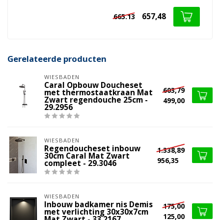
657,48
665.13
Gerelateerde producten
WIESBADEN
Caral Opbouw Doucheset
603,79
met thermostaatkraan Mat
Zwart regendouche 25cm -
499,00
29.2956
WIESBADEN
Regendoucheset inbouw
1.338,89
30cm Caral Mat Zwart
956,35
compleet - 29.3046
WIESBADEN
Inbouw badkamer nis Demis
175,00
met verlichting 30x30x7cm
125,00
Mat Zwart - 33.2167