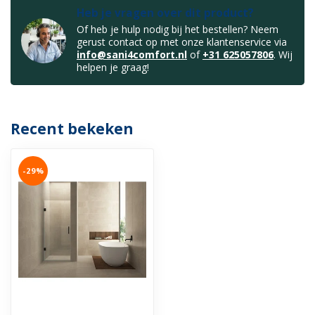
Heb je vragen over dit product?
Of heb je hulp nodig bij het bestellen? Neem
gerust contact op met onze klantenservice via
info@sani4comfort.nl
of
+31 625057806
. Wij
helpen je graag!
Recent bekeken
-29%