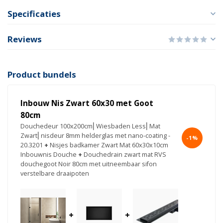
Specificaties
Reviews
Product bundels
Inbouw Nis Zwart 60x30 met Goot
80cm
Douchedeur 100x200cm⎢Wiesbaden Less⎢Mat
Zwart⎢nisdeur 8mm helderglas met nano-coating -
-1%
20.3201
+
Nisjes badkamer Zwart Mat 60x30x10cm
Inbouwnis Douche
+
Douchedrain zwart mat RVS
douchegoot Noir 80cm met uitneembaar sifon
verstelbare draaipoten
+
+