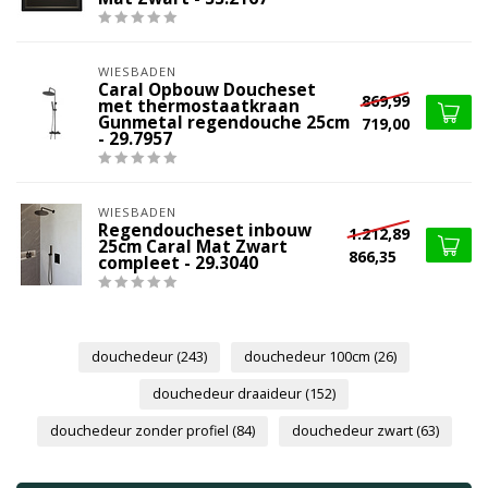
WIESBADEN
Caral Opbouw Doucheset
869,99
met thermostaatkraan
Gunmetal regendouche 25cm
719,00
- 29.7957
WIESBADEN
Regendoucheset inbouw
1.212,89
25cm Caral Mat Zwart
866,35
compleet - 29.3040
douchedeur
(243)
douchedeur 100cm
(26)
douchedeur draaideur
(152)
douchedeur zonder profiel
(84)
douchedeur zwart
(63)