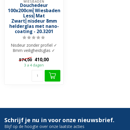
WIESBADEN
Douchedeur
100x200cm⎢Wiesbaden
Less⎢Mat
Zwart⎢nisdeur 8mm
helderglas met nano-
coating - 20.3201
Nisdeur zonder profiel ✓
8mm veiligheidsglas ✓
Helderglas met Nano-
410,00
574,00
Coating ✓ Muu...
3 a 4 dagen
Schrijf je nu in voor onze nieuwsbrief.
Blijf op de hoogte over onze laatste acties