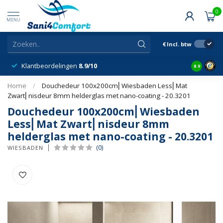
0
MENU
€
Incl. btw
Klantbeordelingen
8.9/10
8.9
Home
/
Douchedeur 100x200cm⎢Wiesbaden Less⎢Mat
Zwart⎢nisdeur 8mm helderglas met nano-coating - 20.3201
Douchedeur 100x200cm⎢Wiesbaden
Less⎢Mat Zwart⎢nisdeur 8mm
helderglas met nano-coating - 20.3201
(0)
WIESBADEN