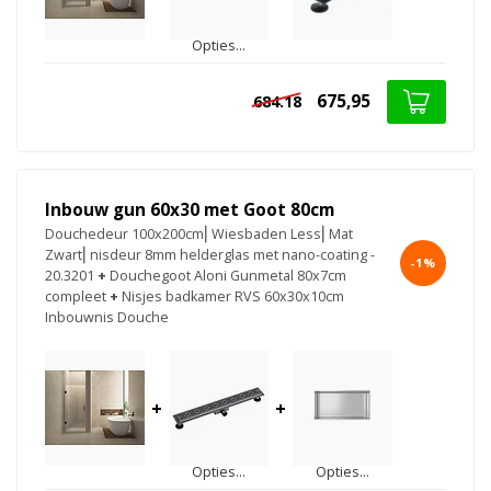
Opties...
675,95
684.18
Inbouw gun 60x30 met Goot 80cm
Douchedeur 100x200cm⎢Wiesbaden Less⎢Mat
Zwart⎢nisdeur 8mm helderglas met nano-coating -
-1%
20.3201
+
Douchegoot Aloni Gunmetal 80x7cm
compleet
+
Nisjes badkamer RVS 60x30x10cm
Inbouwnis Douche
+
+
Opties...
Opties...