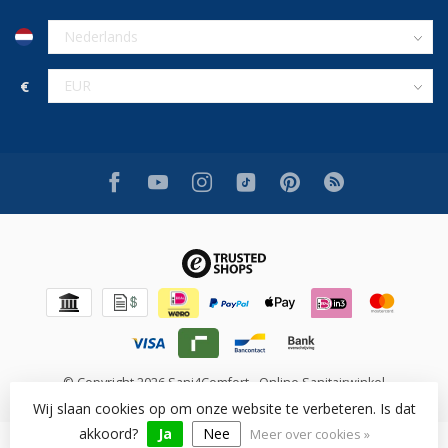
€
© Copyright 2026 Sani4Comfort - Online Sanitairwinkel
Wij slaan cookies op om onze website te verbeteren. Is dat
akkoord?
Ja
Nee
Meer over cookies »
Beoordeling op [review_system] voor [shop_name]: [rating]/10