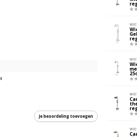
re
WIE
Wi
Ge
re
WIE
Wi
me
25c
4
WIE
Ca
th
re
Je beoordeling toevoegen
WIE
Ca