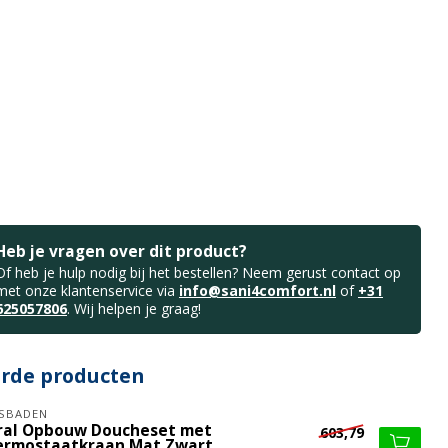
Heb je vragen over dit product?
Of heb je hulp nodig bij het bestellen? Neem gerust contact op
met onze klantenservice via
info@sani4comfort.nl
of
+31
625057806
. Wij helpen je graag!
erde producten
SBADEN
ral Opbouw Doucheset met
603,79
ermostaatkraan Mat Zwart