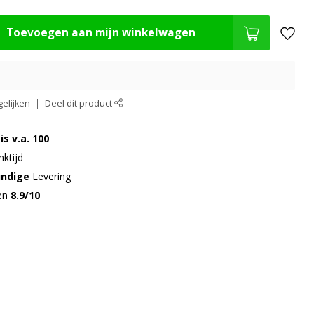
Toevoegen aan mijn winkelwagen
elijken
Deel dit product
is v.a. 100
ktijd
undige
Levering
gen
8.9/10