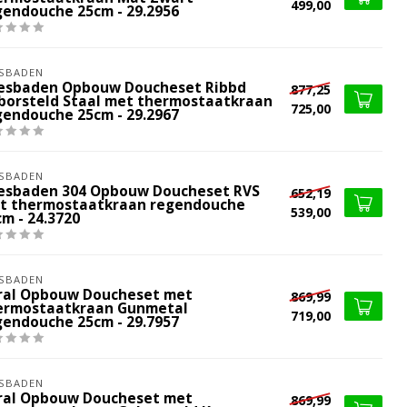
499,00
gendouche 25cm - 29.2956
SBADEN
esbaden Opbouw Doucheset Ribbd
877,25
borsteld Staal met thermostaatkraan
725,00
gendouche 25cm - 29.2967
SBADEN
esbaden 304 Opbouw Doucheset RVS
652,19
t thermostaatkraan regendouche
539,00
m - 24.3720
SBADEN
ral Opbouw Doucheset met
869,99
ermostaatkraan Gunmetal
719,00
gendouche 25cm - 29.7957
SBADEN
ral Opbouw Doucheset met
869,99