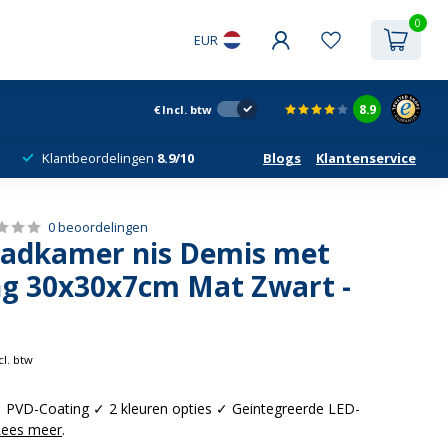
0
EUR
8.9
€
Incl. btw
Klantbeordelingen
8.9/10
Blogs
Klantenservice
0 beoordelingen
adkamer nis Demis met
ing 30x30x7cm Mat Zwart -
cl. btw
✓ PVD-Coating ✓ 2 kleuren opties ✓ Geintegreerde LED-
Lees meer
.