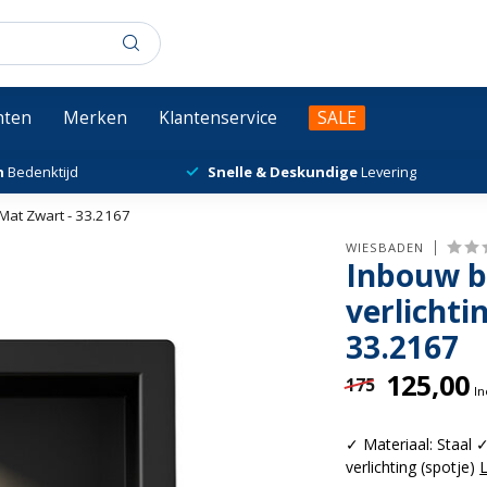
chten
Merken
Klantenservice
SALE
n
Bedenktijd
Snelle & Deskundige
Levering
Mat Zwart - 33.2167
WIESBADEN
Inbouw b
verlicht
33.2167
125,00
175
In
✓ Materiaal: Staal 
verlichting (spotje)