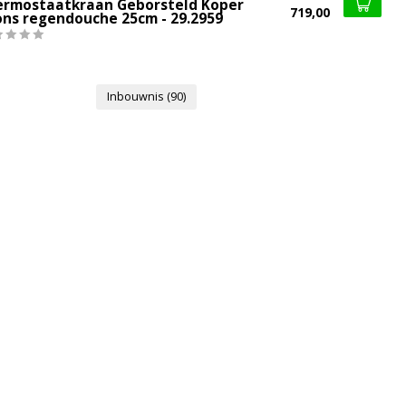
ermostaatkraan Geborsteld Koper
719,00
ons regendouche 25cm - 29.2959
Inbouwnis
(90)