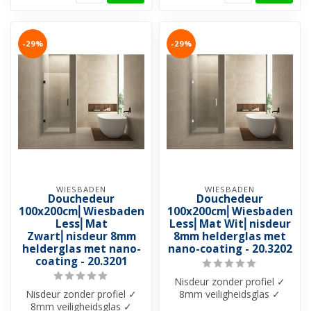
-29%
-29%
WIESBADEN
WIESBADEN
Douchedeur
Douchedeur
100x200cm⎢Wiesbaden
100x200cm⎢Wiesbaden
Less⎢Mat
Less⎢Mat Wit⎢nisdeur
Zwart⎢nisdeur 8mm
8mm helderglas met
helderglas met nano-
nano-coating - 20.3202
coating - 20.3201
Nisdeur zonder profiel ✓
Nisdeur zonder profiel ✓
8mm veiligheidsglas ✓
8mm veiligheidsglas ✓
Helderglas met Nano-