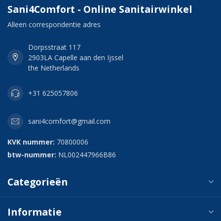
Sani4Comfort - Online Sanitairwinkel
Alleen correspondentie adres
Dorpsstraat 117
2903LA Capelle aan den Ijssel
the Netherlands
+31 625057806
sani4comfort@gmail.com
KVK nummer:
70800006
btw-nummer:
NL002447966B86
Categorieën
Informatie