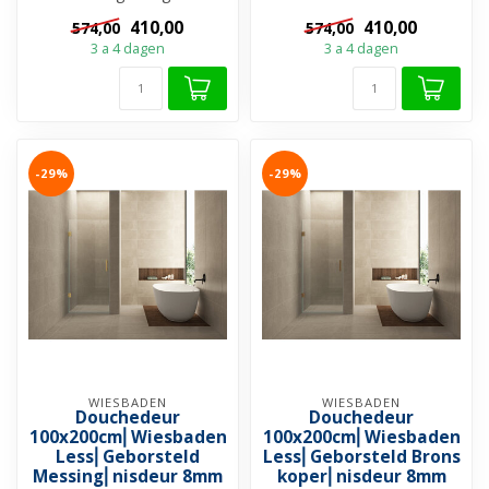
Helderglas met Nano-
Coating ✓ Muu...
410,00
410,00
574,00
574,00
Coating ✓ Muu...
3 a 4 dagen
3 a 4 dagen
-29%
-29%
WIESBADEN
WIESBADEN
Douchedeur
Douchedeur
100x200cm⎢Wiesbaden
100x200cm⎢Wiesbaden
Less⎢Geborsteld
Less⎢Geborsteld Brons
Messing⎢nisdeur 8mm
koper⎢nisdeur 8mm