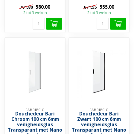
Veiligheidsglas ✔️Helderglas
Veiligheidsglas ✔️Helderglas
580,00
555,00
701,80
671,55
✔️Nano-coating ✔...
✔️Nano-coating ✔...
2 tot 3 weken
2 tot 3 weken
FABRIECIO
FABRIECIO
Douchedeur Bari
Douchedeur Bari
Chroom 100 cm 6mm
Zwart 100 cm 6mm
veiligheidsglas
veiligheidsglas
Transparant met Nano
Transparant met Nano