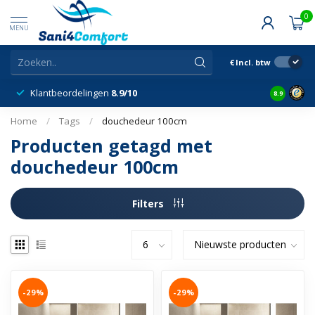
0
MENU
€
Incl. btw
Klantbeordelingen
8.9/10
8.9
Home
/
Tags
/
douchedeur 100cm
Producten getagd met
douchedeur 100cm
Filters
-29%
-29%