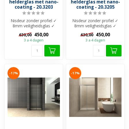
helderglas met nano-
helderglas met nano-
coating - 20.3203
coating - 20.3205
Nisdeur zonder profiel ✓
Nisdeur zonder profiel ✓
8mm veiligheidsglas ✓
8mm veiligheidsglas ✓
Helderglas met Nano-
Helderglas met Nano-
450,00
450,00
630,00
630,00
Coating ✓ Muu...
Coating ✓ Muu...
3 a 4 dagen
3 a 4 dagen
-17%
-17%