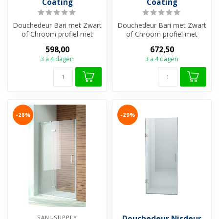
Coating
Coating
Douchedeur Bari met Zwart
Douchedeur Bari met Zwart
of Chroom profiel met
of Chroom profiel met
6mm veiligheidsglas.
6mm veiligheidsglas.
598,00
672,50
Beschikbaar...
Beschikbaar...
3 a 4 dagen
3 a 4 dagen
-28%
-29%
SANI-SUPPLY
Douchedeur Nisdeur