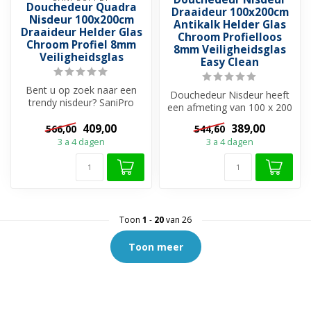
Douchedeur Quadra
Draaideur 100x200cm
Nisdeur 100x200cm
Antikalk Helder Glas
Draaideur Helder Glas
Chroom Profielloos
Chroom Profiel 8mm
8mm Veiligheidsglas
Veiligheidsglas
Easy Clean
Bent u op zoek naar een
Douchedeur Nisdeur heeft
trendy nisdeur? SaniPro
een afmeting van 100 x 200
heeft ruime keuze aan
centimeter! U creëert
douchedeur...
409,00
389,00
566,00
544,60
hierme...
3 a 4 dagen
3 a 4 dagen
Toon
1
-
20
van 26
Toon meer