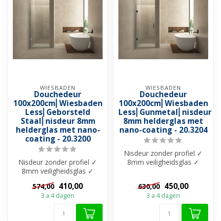
WIESBADEN
WIESBADEN
Douchedeur
Douchedeur
100x200cm⎢Wiesbaden
100x200cm⎢Wiesbaden
Less⎢Geborsteld
Less⎢Gunmetal⎢nisdeur
Staal⎢nisdeur 8mm
8mm helderglas met
helderglas met nano-
nano-coating - 20.3204
coating - 20.3200
Nisdeur zonder profiel ✓
Nisdeur zonder profiel ✓
8mm veiligheidsglas ✓
8mm veiligheidsglas ✓
Helderglas met Nano-
Helderglas met Nano-
Coating ✓ Muu...
410,00
450,00
574,00
630,00
Coating ✓ Muu...
3 a 4 dagen
3 a 4 dagen