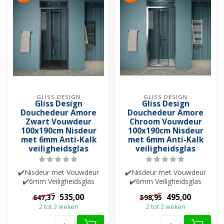
GLISS DESIGN
GLISS DESIGN
Gliss Design
Gliss Design
Douchedeur Amore
Douchedeur Amore
Zwart Vouwdeur
Chroom Vouwdeur
100x190cm Nisdeur
100x190cm Nisdeur
met 6mm Anti-Kalk
met 6mm Anti-Kalk
veiligheidsglas
veiligheidsglas
✔️Nisdeur met Vouwdeur
✔️Nisdeur met Vouwdeur
✔️6mm Veiligheidsglas
✔️6mm Veiligheidsglas
✔️Helderglas ✔️Nano-
✔️Helderglas ✔️Nano-
535,00
495,00
647,37
598,95
coating ✔️Besch...
coating ✔️Besch...
2 tot 3 weken
2 tot 3 weken