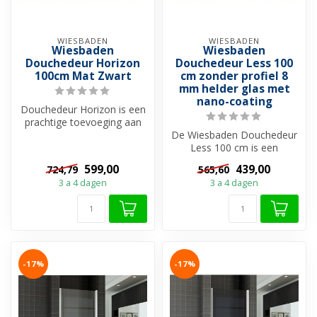
WIESBADEN
WIESBADEN
Wiesbaden
Wiesbaden
Douchedeur Horizon
Douchedeur Less 100
100cm Mat Zwart
cm zonder profiel 8
mm helder glas met
nano-coating
Douchedeur Horizon is een
prachtige toevoeging aan
uw badkamer. Met zijn
De Wiesbaden Douchedeur
moderne...
Less 100 cm is een
innovatieve en stijlvolle
599,00
439,00
724,79
565,60
keuze voor ...
3 a 4 dagen
3 a 4 dagen
-17%
-17%