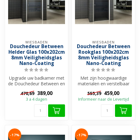
WIESBADEN
WIESBADEN
Douchedeur Between
Douchedeur Between
Helder Glas 100x202cm
Rookglas 100x202cm
8mm Veiligheidsglas
8mm Veiligheidsglas
Nano-Coating
Nano-Coating
Upgrade uw badkamer met
Met zijn hoogwaardige
de Douchedeur Between en
materialen en verstelbaar
geniet van een
profiel past deze deur
389,00
459,00
470,69
555,39
comfortabele en ...
perfect i...
3 a 4 dagen
Informeer naar de Levertijd
-17%
-17%