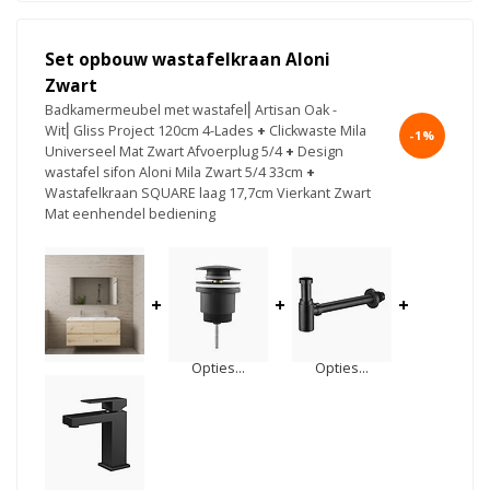
Set opbouw wastafelkraan Aloni
Zwart
Badkamermeubel met wastafel⎢Artisan Oak -
Wit⎢Gliss Project 120cm 4-Lades
+
Clickwaste Mila
-1%
Universeel Mat Zwart Afvoerplug 5/4
+
Design
wastafel sifon Aloni Mila Zwart 5/4 33cm
+
Wastafelkraan SQUARE laag 17,7cm Vierkant Zwart
Mat eenhendel bediening
+
+
+
Opties...
Opties...