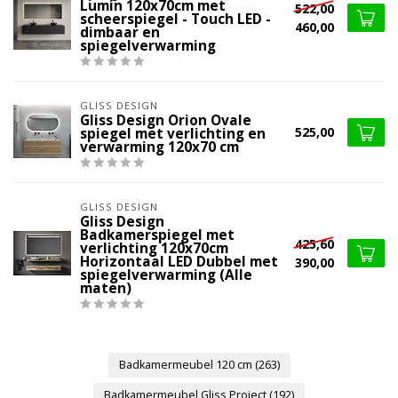
Lumin 120x70cm met
522,00
scheerspiegel - Touch LED -
460,00
dimbaar en
spiegelverwarming
GLISS DESIGN
Gliss Design Orion Ovale
525,00
spiegel met verlichting en
verwarming 120x70 cm
GLISS DESIGN
Gliss Design
Badkamerspiegel met
425,60
verlichting 120x70cm
Horizontaal LED Dubbel met
390,00
spiegelverwarming (Alle
maten)
Badkamermeubel 120 cm
(263)
Badkamermeubel Gliss Project
(192)