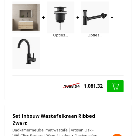
+
+
+
Opties...
Opties...
1.081,32
1088.94
Set Inbouw Wastafelkraan Ribbed
Zwart
Badkamermeubel met wastafel⎢Artisan Oak -
Wit⎢Gliss Project 120cm 4-Lades
+
Design sifon