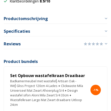
Klantbeordelingen
8.9/10
Productomschrijving
Specificaties
Reviews
Product bundels
Set Opbouw wastafelkraan Draaibaar
Badkamermeubel met wastafel⎢Artisan Oak -
Wit⎢Gliss Project 120cm 4-Lades
+
Clickwaste Mila
-1%
Universeel Mat Zwart Afvoerplug 5/4
+
Design
wastafel sifon Aloni Mila Zwart 5/4 33cm
+
Wastafelkraan Largo Mat Zwart draaibare Uitloop
24cm