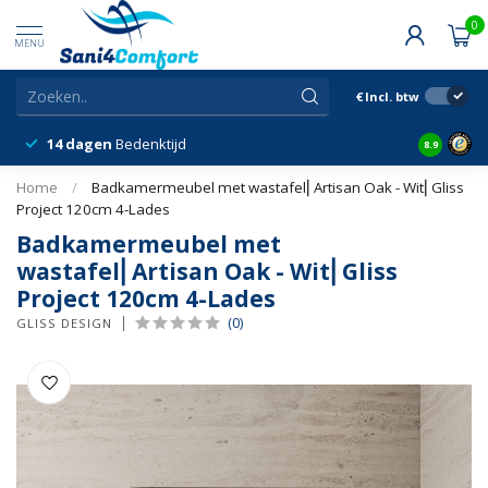
0
MENU
€
Incl. btw
14 dagen
Bedenktijd
Snelle &
8.9
Home
/
Badkamermeubel met wastafel⎢Artisan Oak - Wit⎢Gliss
Project 120cm 4-Lades
Badkamermeubel met
wastafel⎢Artisan Oak - Wit⎢Gliss
Project 120cm 4-Lades
(0)
GLISS DESIGN