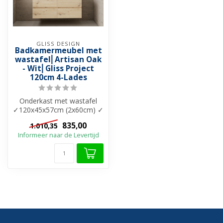
GLISS DESIGN
Badkamermeubel met
wastafel⎢Artisan Oak
- Wit⎢Gliss Project
120cm 4-Lades
Onderkast met wastafel
✓120x45x57cm (2x60cm) ✓
Onderkast: Melamine ✓
835,00
1.010,35
Wastafel: C...
Informeer naar de Levertijd