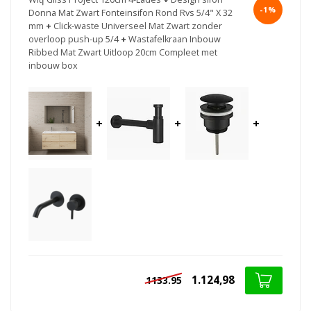
-1%
Donna Mat Zwart Fonteinsifon Rond Rvs 5/4" X 32
mm
+
Click-waste Universeel Mat Zwart zonder
overloop push-up 5/4
+
Wastafelkraan Inbouw
Ribbed Mat Zwart Uitloop 20cm Compleet met
inbouw box
+
+
+
1.124,98
1133.95