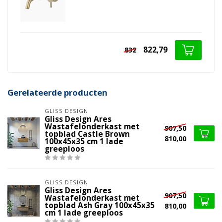
822,79
832
Gerelateerde producten
GLISS DESIGN
Gliss Design Ares
Wastafelonderkast met
907,50
topblad Castle Brown
810,00
100x45x35 cm 1 lade
greeploos
GLISS DESIGN
Gliss Design Ares
907,50
Wastafelonderkast met
topblad Ash Gray 100x45x35
810,00
cm 1 lade greeploos