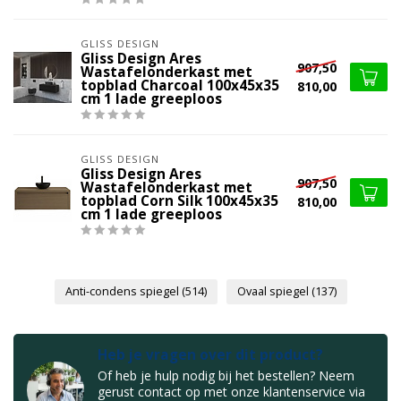
GLISS DESIGN
Gliss Design Ares
907,50
Wastafelonderkast met
topblad Charcoal 100x45x35
810,00
cm 1 lade greeploos
GLISS DESIGN
Gliss Design Ares
907,50
Wastafelonderkast met
topblad Corn Silk 100x45x35
810,00
cm 1 lade greeploos
Anti-condens spiegel
(514)
Ovaal spiegel
(137)
Heb je vragen over dit product?
Of heb je hulp nodig bij het bestellen? Neem
gerust contact op met onze klantenservice via