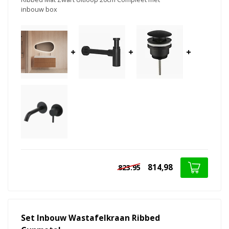
inbouw box
+
+
+
814,98
823.95
Set Inbouw Wastafelkraan Ribbed