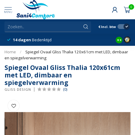
0
MENU
€
Incl. btw
14 dagen
Bedenktijd
Snelle &
8.9
Home
/
Spiegel Ovaal Gliss Thalia 120x61cm met LED, dimbaar
en spiegelverwarming
Spiegel Ovaal Gliss Thalia 120x61cm
met LED, dimbaar en
spiegelverwarming
(0)
GLISS DESIGN