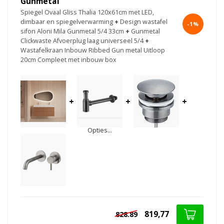
Gunmetal
Spiegel Ovaal Gliss Thalia 120x61cm met LED,
dimbaar en spiegelverwarming
+
Design wastafel
-1%
sifon Aloni Mila Gunmetal 5/4 33cm
+
Gunmetal
Clickwaste Afvoerplug laag universeel 5/4
+
Wastafelkraan Inbouw Ribbed Gun metal Uitloop
20cm Compleet met inbouw box
+
+
+
Opties...
819,77
828.89