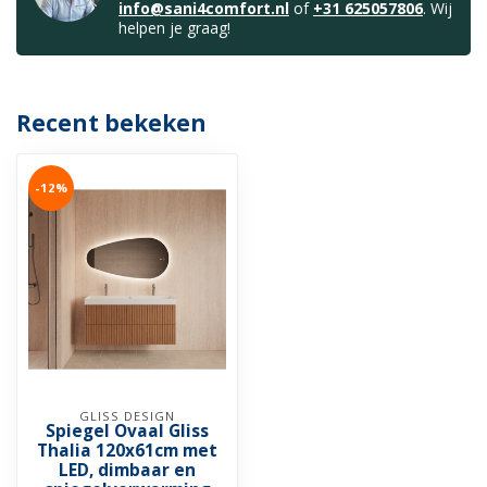
info@sani4comfort.nl
of
+31 625057806
. Wij
helpen je graag!
Recent bekeken
-12%
GLISS DESIGN
Spiegel Ovaal Gliss
Thalia 120x61cm met
LED, dimbaar en