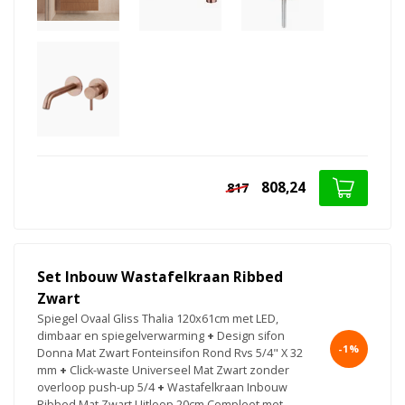
808,24
817
Set Inbouw Wastafelkraan Ribbed
Zwart
Spiegel Ovaal Gliss Thalia 120x61cm met LED,
dimbaar en spiegelverwarming
+
Design sifon
-1%
Donna Mat Zwart Fonteinsifon Rond Rvs 5/4" X 32
mm
+
Click-waste Universeel Mat Zwart zonder
overloop push-up 5/4
+
Wastafelkraan Inbouw
Ribbed Mat Zwart Uitloop 20cm Compleet met