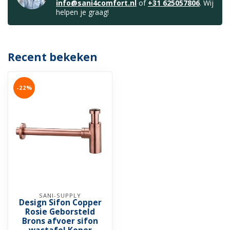
info@sani4comfort.nl
of
+31 625057806
. Wij
helpen je graag!
Recent bekeken
-22%
SANI-SUPPLY
Design Sifon Copper
Rosie Geborsteld
Brons afvoer sifon