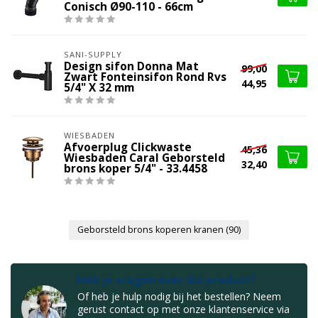
Conisch Ø90-110 - 66cm
SANI-SUPPLY
Design sifon Donna Mat
99,00
Zwart Fonteinsifon Rond Rvs
44,95
5/4" X 32 mm
WIESBADEN
Afvoerplug Clickwaste
45,36
Wiesbaden Caral Geborsteld
32,40
brons koper 5/4" - 33.4458
Geborsteld brons koperen kranen
(90)
Heb je vragen over dit product?
Of heb je hulp nodig bij het bestellen? Neem
gerust contact op met onze klantenservice via