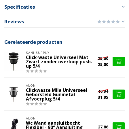
Specificaties
Reviews
Gerelateerde producten
SANI-SUPPLY
Click-waste Universeel Mat
25,00
Zwart zonder overloop push-
25,00
up 5/4
ALONI
Clickwaste Mila Universeel
46,94
Geborsteld Gunmetal
31,95
Afvoerplug 5/4
ALONI
Wc Wand aansluitbocht
27,86
Flexibel - 90° Aansluiting