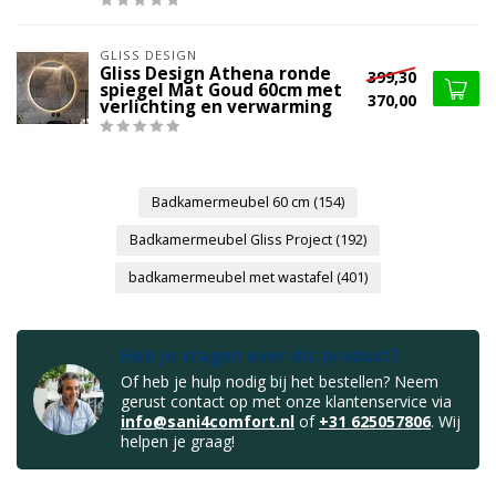
GLISS DESIGN
Gliss Design Athena ronde
399,30
spiegel Mat Goud 60cm met
370,00
verlichting en verwarming
Badkamermeubel 60 cm
(154)
Badkamermeubel Gliss Project
(192)
badkamermeubel met wastafel
(401)
Heb je vragen over dit product?
Of heb je hulp nodig bij het bestellen? Neem
gerust contact op met onze klantenservice via
info@sani4comfort.nl
of
+31 625057806
. Wij
helpen je graag!