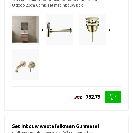
Uitloop 20cm Compleet met inbouw box
+
+
+
752,79
762
Set Inbouw wastafelkraan Gunmetal
Badkamermeubel met wastafel⎢Mat Wit⎢Gliss