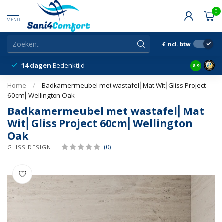
0
MENU
€
Incl. btw
14 dagen
Bedenktijd
Snelle &
8.9
Home
/
Badkamermeubel met wastafel⎢Mat Wit⎢Gliss Project
60cm⎢Wellington Oak
Badkamermeubel met wastafel⎢Mat
Wit⎢Gliss Project 60cm⎢Wellington
Oak
(0)
GLISS DESIGN