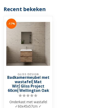
Recent bekeken
-17%
GLISS DESIGN
Badkamermeubel met
wastafel⎢Mat
Wit⎢Gliss Project
60cm⎢Wellington Oak
Onderkast met wastafel
✓60x45x57cm ✓