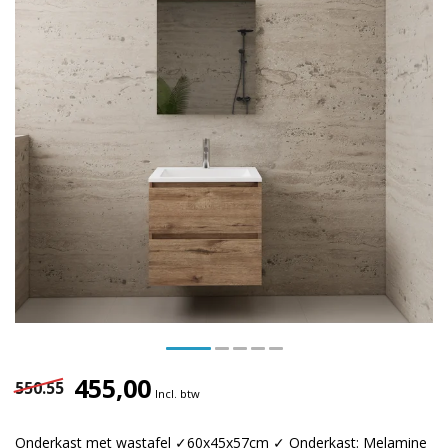
455,00
550.55
Incl. btw
Onderkast met wastafel ✓60x45x57cm ✓ Onderkast: Melamine