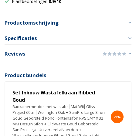
Klantbeordelingen
8.9/10
Productomschrijving
Specificaties
Reviews
Product bundels
Set Inbouw Wastafelkraan Ribbed
Goud
Badkamermeubel met wastafel⎢Mat Wit⎢Gliss
Project 60cm⎢Wellington Oak
+
SaniPro Largo Sifon
-1%
Goud Geborsteld Rond Fonteinsifon RVS 5/4" X 32
MM Design Sifon
+
Clickwaste Goud Geborsteld
SaniPro Largo Universeel afvoerdop
+
Wastafelkraan Inbouw Ribbed Goud Geborsteld