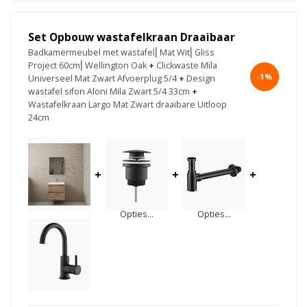
Set Opbouw wastafelkraan Draaibaar
Badkamermeubel met wastafel⎢Mat Wit⎢Gliss
Project 60cm⎢Wellington Oak
+
Clickwaste Mila
-1%
Universeel Mat Zwart Afvoerplug 5/4
+
Design
wastafel sifon Aloni Mila Zwart 5/4 33cm
+
Wastafelkraan Largo Mat Zwart draaibare Uitloop
24cm
+
+
+
Opties...
Opties...