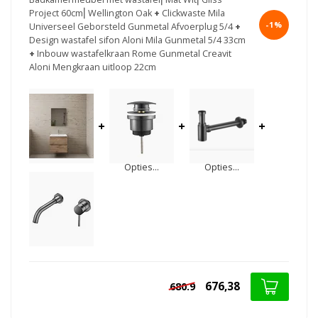
Project 60cm⎢Wellington Oak
+
Clickwaste Mila
-1%
Universeel Geborsteld Gunmetal Afvoerplug 5/4
+
Design wastafel sifon Aloni Mila Gunmetal 5/4 33cm
+
Inbouw wastafelkraan Rome Gunmetal Creavit
Aloni Mengkraan uitloop 22cm
+
+
+
Opties...
Opties...
676,38
680.9