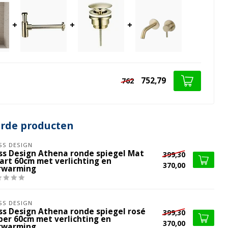
+
+
+
752,79
762
erde producten
SS DESIGN
iss Design Athena ronde spiegel Mat
399,30
art 60cm met verlichting en
370,00
rwarming
SS DESIGN
iss Design Athena ronde spiegel rosé
399,30
per 60cm met verlichting en
370,00
rwarming