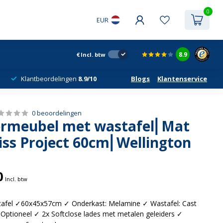
0
EUR
8.9
€
Incl. btw
Klantbeordelingen
8.9/10
Blogs
Klantenservice
0 beoordelingen
rmeubel met wastafel⎢Mat
iss Project 60cm⎢Wellington
0
Incl. btw
afel ✓60x45x57cm ✓ Onderkast: Melamine ✓ Wastafel: Cast
Optioneel ✓ 2x Softclose lades met metalen geleiders ✓