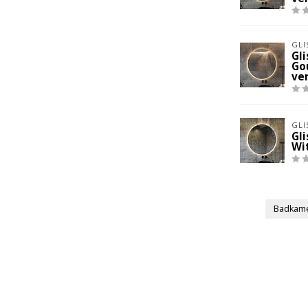
GLI
Gl
Go
ve
GLI
Gl
Wi
Badkam