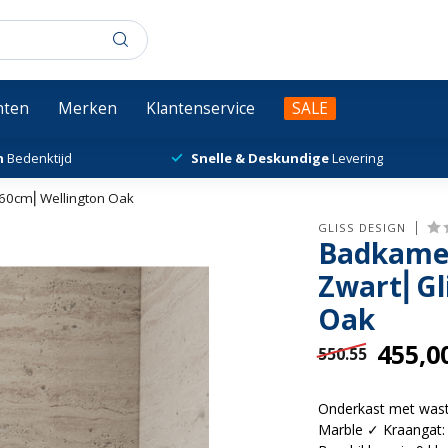
chten
Merken
Klantenservice
SALE
n
Bedenktijd
Snelle & Deskundige
Levering
 60cm⎢Wellington Oak
GLISS DESIGN
Badkame
Zwart⎢Gl
Oak
455,0
550.55
Onderkast met wast
Marble ✓ Kraangat: 