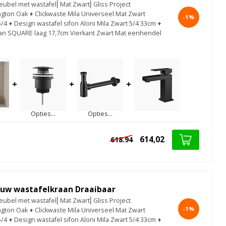
bel met wastafel⎢Mat Zwart⎢Gliss Project
ngton Oak
+
Clickwaste Mila Universeel Mat Zwart
-1%
5/4
+
Design wastafel sifon Aloni Mila Zwart 5/4 33cm
+
an SQUARE laag 17,7cm Vierkant Zwart Mat eenhendel
+
+
+
Opties...
Opties...
614,02
618.94
uw wastafelkraan Draaibaar
bel met wastafel⎢Mat Zwart⎢Gliss Project
-1%
ngton Oak
+
Clickwaste Mila Universeel Mat Zwart
5/4
+
Design wastafel sifon Aloni Mila Zwart 5/4 33cm
+