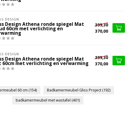
SS DESIGN
iss Design Athena ronde spiegel Mat
399,30
ud 60cm met verlichting en
370,00
rwarming
SS DESIGN
399,30
iss Design Athena ronde spiegel Mat
t 60cm met verlichting en verwarming
370,00
ermeubel 60 cm
(154)
Badkamermeubel Gliss Project
(192)
badkamermeubel met wastafel
(401)