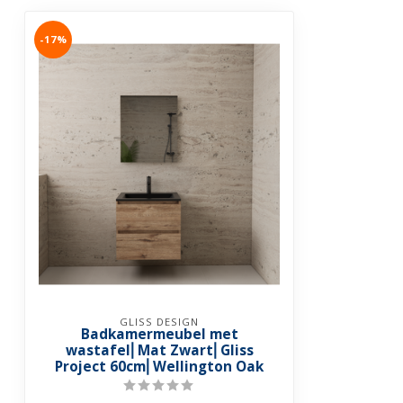
-17%
GLISS DESIGN
Badkamermeubel met
wastafel⎢Mat Zwart⎢Gliss
Project 60cm⎢Wellington Oak