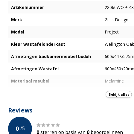
Artikelnummer
2X060WO + 4X
Merk
Gliss Design
Model
Project
Kleur wastafelonderkast
Wellington Oak
Afmetingen badkamermeubel bxdxh
600x447x575
Afmetingen Wastafel
600x450x20m
Materiaal meubel
Melamine
Materiaal Wastafel
Cast Marble
Bekijk alles
Aantal lades
2
Reviews
Softclose
0
/
5
Type greep Lade
Greeploos
0
sterren op basis van
0
beoordelingen