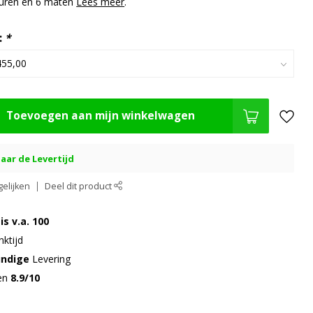
euren en 6 maten
Lees meer
.
:
*
Toevoegen aan mijn winkelwagen
aar de Levertijd
elijken
Deel dit product
is v.a. 100
ktijd
undige
Levering
gen
8.9/10