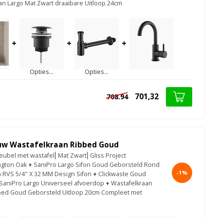
an Largo Mat Zwart draaibare Uitloop 24cm
+
+
+
Opties...
Opties...
701,32
708.94
uw Wastafelkraan Ribbed Goud
bel met wastafel⎢Mat Zwart⎢Gliss Project
ngton Oak
+
SaniPro Largo Sifon Goud Geborsteld Rond
-1%
n RVS 5/4" X 32 MM Design Sifon
+
Clickwaste Goud
SaniPro Largo Universeel afvoerdop
+
Wastafelkraan
ed Goud Geborsteld Uitloop 20cm Compleet met