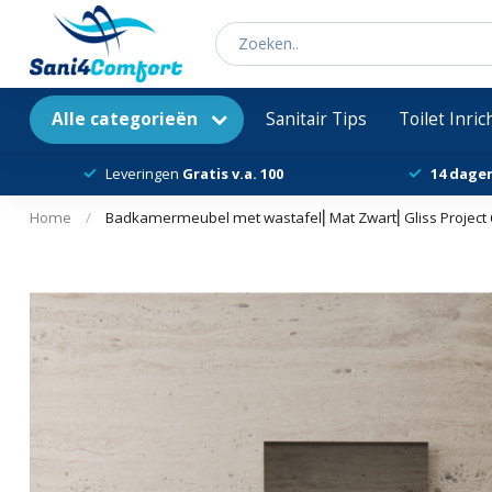
Alle categorieën
Sanitair Tips
Toilet Inri
Leveringen
Gratis v.a. 100
14 dage
Home
/
Badkamermeubel met wastafel⎢Mat Zwart⎢Gliss Project