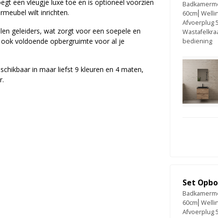
t een vleugje luxe toe en is optioneel voorzien
Badkamermeu
meubel wilt inrichten.
60cm⎢Welli
Afvoerplug 
len geleiders, wat zorgt voor een soepele en
Wastafelkra
iedt ook voldoende opbergruimte voor al je
bediening
chikbaar in maar liefst 9 kleuren en 4 maten,
r.
Set Opbo
Badkamermeu
60cm⎢Welli
Afvoerplug 