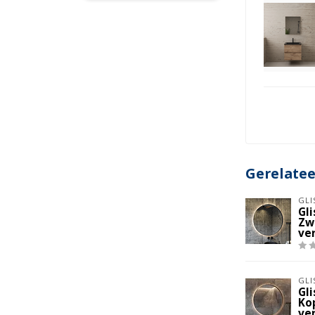
Gerelate
GLI
Gl
Zw
ve
GLI
Gl
Ko
ve