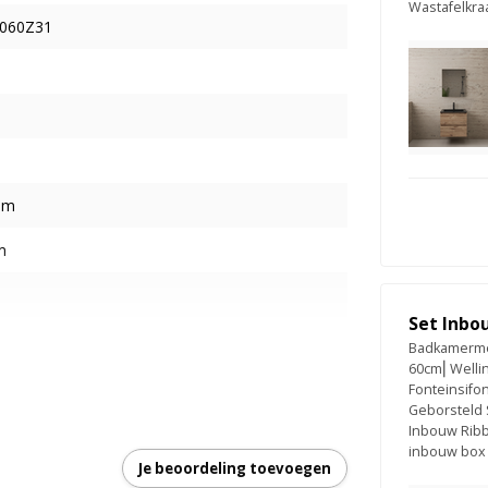
Wastafelkra
060Z31
mm
m
Set Inbo
Badkamermeu
60cm⎢Welli
Fonteinsifo
Geborsteld 
Inbouw Ribb
inbouw box
Je beoordeling toevoegen