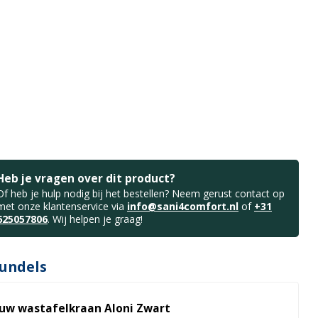
Heb je vragen over dit product?
Of heb je hulp nodig bij het bestellen? Neem gerust contact op
met onze klantenservice via
info@sani4comfort.nl
of
+31
625057806
. Wij helpen je graag!
undels
uw wastafelkraan Aloni Zwart