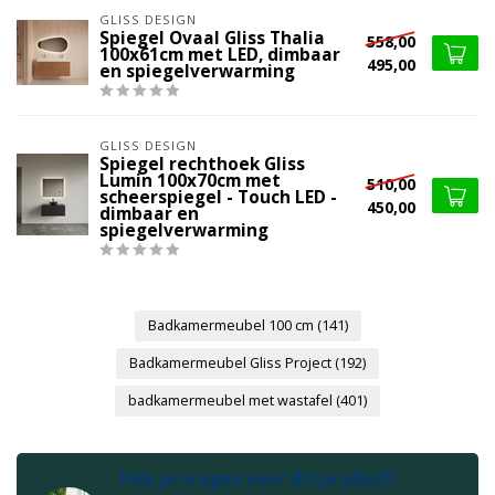
GLISS DESIGN
Spiegel Ovaal Gliss Thalia
558,00
100x61cm met LED, dimbaar
495,00
en spiegelverwarming
GLISS DESIGN
Spiegel rechthoek Gliss
Lumin 100x70cm met
510,00
scheerspiegel - Touch LED -
450,00
dimbaar en
spiegelverwarming
Badkamermeubel 100 cm
(141)
Badkamermeubel Gliss Project
(192)
badkamermeubel met wastafel
(401)
Heb je vragen over dit product?