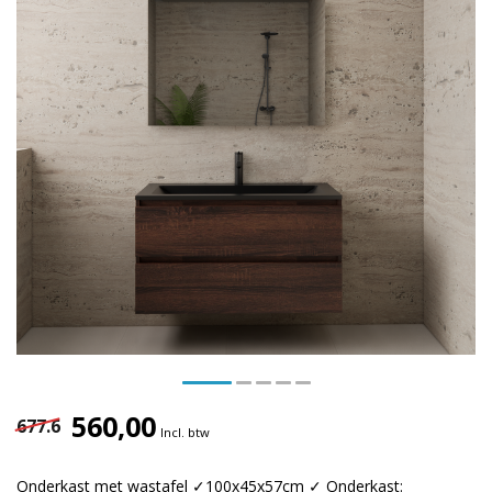
560,00
677.6
Incl. btw
Onderkast met wastafel ✓100x45x57cm ✓ Onderkast: