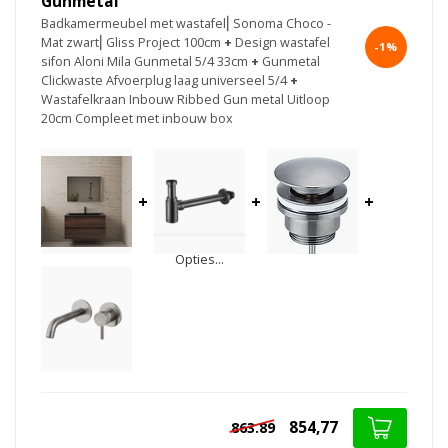
Gunmetal
Badkamermeubel met wastafel⎢Sonoma Choco -
Mat zwart⎢Gliss Project 100cm
+
Design wastafel
-1%
sifon Aloni Mila Gunmetal 5/4 33cm
+
Gunmetal
Clickwaste Afvoerplug laag universeel 5/4
+
Wastafelkraan Inbouw Ribbed Gun metal Uitloop
20cm Compleet met inbouw box
+
+
+
Opties...
854,77
863.89