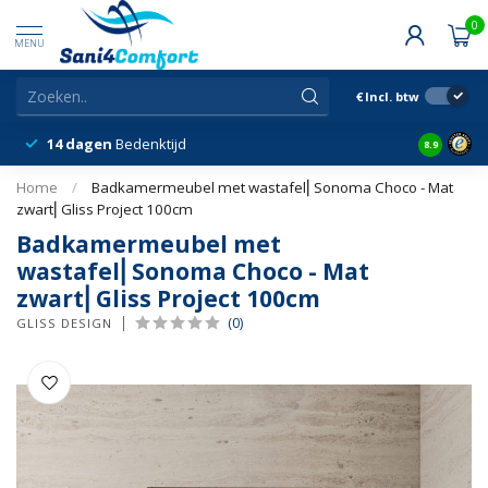
0
MENU
€
Incl. btw
14 dagen
Bedenktijd
Snelle &
8.9
Home
/
Badkamermeubel met wastafel⎢Sonoma Choco - Mat
zwart⎢Gliss Project 100cm
Badkamermeubel met
wastafel⎢Sonoma Choco - Mat
zwart⎢Gliss Project 100cm
(0)
GLISS DESIGN