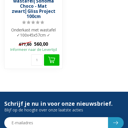
wastafel⎢Sonoma
Choco - Mat
zwart⎢Gliss Project
100cm
Onderkast met wastafel
✓100x45x57cm ✓
Onderkast: Melamine ✓
560,00
677,60
Wastafel: Cast Marbl...
Informeer naar de Levertijd
Schrijf je nu in voor onze nieuwsbrief.
Blijf op de hoogte over onze laatste acties