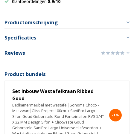
Klantbeordelingen
8.9/10
Productomschrijving
Specificaties
Reviews
Product bundels
Set Inbouw Wastafelkraan Ribbed
Goud
Badkamermeubel met wastafel⎢Sonoma Choco -
Mat zwart⎢Gliss Project 100cm
+
SaniPro Largo
-1%
Sifon Goud Geborsteld Rond Fonteinsifon RVS 5/4"
X 32 MM Design Sifon
+
Clickwaste Goud
Geborsteld SaniPro Largo Universeel afvoerdop
+
Wastafelkraan Inbouw Ribbed Goud Geborsteld