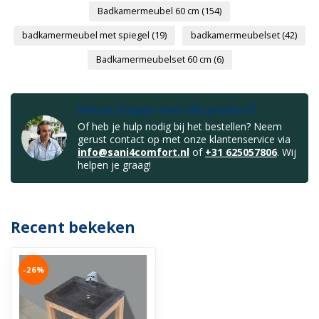
Badkamermeubel 60 cm
(154)
badkamermeubel met spiegel
(19)
badkamermeubelset
(42)
Badkamermeubelset 60 cm
(6)
Heb je vragen over dit product?
Of heb je hulp nodig bij het bestellen? Neem
gerust contact op met onze klantenservice via
info@sani4comfort.nl
of
+31 625057806
. Wij
helpen je graag!
Recent bekeken
-26%