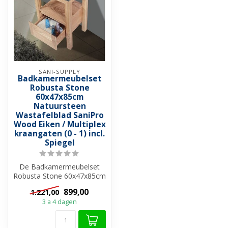
SANI-SUPPLY
Badkamermeubelset
Robusta Stone
60x47x85cm
Natuursteen
Wastafelblad SaniPro
Wood Eiken / Multiplex
kraangaten (0 - 1) incl.
Spiegel
De Badkamermeubelset
Robusta Stone 60x47x85cm
van het merk SaniPro is een
899,00
1.221,00
trendy...
3 a 4 dagen