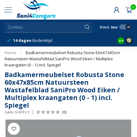
0
MENU
€
Incl. btw
14 dagen
Bedenktijd
Snelle &
8.9
Home
/
Badkamermeubelset Robusta Stone 60x47x85cm
Natuursteen Wastafelblad SaniPro Wood Eiken / Multiplex
kraangaten (0 - 1) incl. Spiegel
Badkamermeubelset Robusta Stone
60x47x85cm Natuursteen
Wastafelblad SaniPro Wood Eiken /
Multiplex kraangaten (0 - 1) incl.
Spiegel
(0)
SANI-SUPPLY